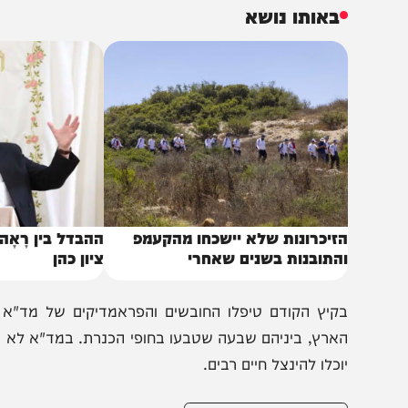
טופלים, כשהם נמצאים עדיין בתוך מי הכנרת. בכך, נחסכות 
פואי רק בהגיעו לחוף. בנוסף, צוותי מד"א על סירת הים-בו
כנרת, כשהם מגיעים במהירות דרך הים.
באותו נושא
זיכרונות שלא יישכחו מהקעמפ
ההבדל בין רָאָה לרְאֵה 
התובנות בשנים שאחרי
ציון כהן