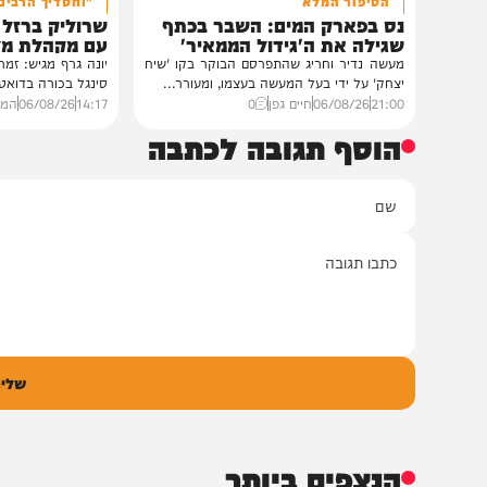
חדשות
סינגלים
הסיפור המלא
"וחסדיך הרבים"
נס בפארק המים: השבר בכתף
שרוליק ברזל ואברימ
שגילה את ה'גידול הממאיר'
עם מקהלת מלכות בב
מעשה נדיר וחריג שהתפרסם הבוקר בקו 'שיח
יונה גרף מגיש: זמר החתונות
יצחק' על ידי בעל המעשה בעצמו, ומעורר...
סינגל בכורה בדואט מיוחד לצ
21:00
06/08/26
חיים גפן
0
14:17
06/08/26
המחדש מיוזי
הוסף תגובה לכתבה
ם
אימיי
גובה