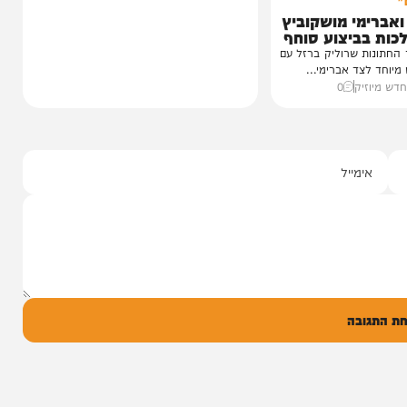
י מושקוביץ
יצוע סוחף
 שרוליק ברזל עם
ד אברימי...
ק
0
ל