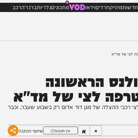
VOD
מיוזיק
חרדים
וידאו
מתכונים
גלריות
ברנז'ה
רכב
ל מד"א
נס הראשונה
ה לצי של מד"א
 ההצלה של מגן דוד אדום רק בשבוע שעבר, וכבר
א
שיתוף הכתבה
א
אין תגובות