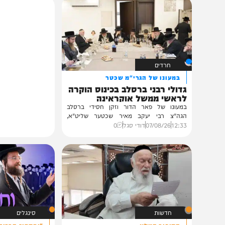
תוכן שאסור לפספס
חרדים
במעונו של הגרי"מ שכטר
גדולי רבני ברסלב בכינוס הוקרה
לראשי ממשל אוקראינה
במעונו של פאר הדור וזקן חסידי ברסלב
הגה"צ רבי יעקב מאיר שכטער שליט"א,
ובהשתתפות...
12:33
07/08/26
דודי סגל
0