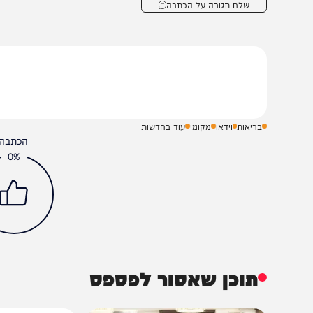
קיץ הקודם טיפלו החובשים והפראמדיקים של מד"א במאה ש
ארץ, ביניהם שבעה שטבעו בחופי הכנרת. במד"א לא המתינו 
וכלו להינצל חיים רבים.
שלח תגובה על הכתבה
בריאות
וידאו
מקומי
עוד בחדשות
הכתבה עניינה א
0%