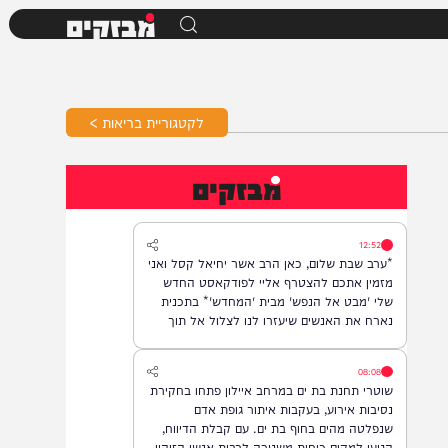
מבזקים
לקטגוריית בריאות >
מבזקים
12:52
*ערב שבת שלום, כאן הרב אשר יחיאל קסל ואני
מזמין אתכם להצטרף אליי לפודקאסט החדש
שלי 'מבט אל הנפש' מבית 'המחדש'* בתכנית
נארח את האנשים שיעזרו לנו לצלול אל תוך
נבכי הנפש, לגלות את הסודות ואת כל מה
שטמון בה. *והשבוע: היועץ ואיש החינוך, הרב
08:08
נח פלאי*. מתי? *תכנית הבכורה תשודר אי"ה
שוטרי תחנת בת ים במרחב איילון פתחו בחקירת
במוצ"ש, בשעה 22:00* *חפשו בגוגל: המחדש*
נסיבות אירוע, בעקבות איתור גופת אדם
ובואו לצפות בנו!