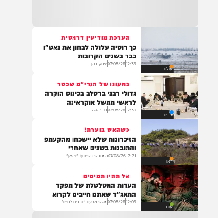
21:32
בין הזמנים: שלושה בחורי ישיבות חולצו
מהכינרת לאחר שנסחפו לעומק האגם, בחוף
בלתי מוכרז כשהם על גבי אביזר ציפה.
הערכת מודיעין דרמטית
כך רוסיה עלולה לבחון את נאט"ו
21:31
כבר בשנים הקרובות
בני ברק: חובשים ופראמדיקים של ארגון הצלה
12:39
07/08/26
יצחק כהן
בעולם
מבצעים פעולות החייאה על תינוק כבן שנה וחצי
לאחר שנחנק משקית.
במעונו של הגרי"מ שכטר
גדולי רבני ברסלב בכינוס הוקרה
לראשי ממשל אוקראינה
12:33
07/08/26
דודי סגל
חרדים
19:03
בד"ה: נקבע מותה של הפעוטה שטבעה בבריכה
כשהאש בוערת!
באשקלון
הזיכרונות שלא יישכחו מהקעמפ
והתובנות בשנים שאחרי
12:21
07/08/26
המחדש בשיתוף "וימאן"
וידאו
אל תהיו תמימים
18:06