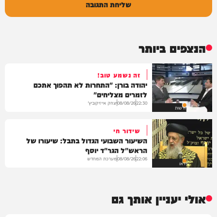
שליחת התגובה
הנצפים ביותר
זה נשמע טוב!
יהודה בורן: "התחרות לא תהפוך אתכם
לזמרים מצליחים"
יצחק אייזיקוביץ'
08/08/26
22:30
חדשות
שידור חי
השיעור השבועי הגדול בתבל: שיעורו של
הראש"ל הגר"ד יוסף
מערכת המחדש
08/08/26
22:06
וידאו
אולי יעניין אותך גם