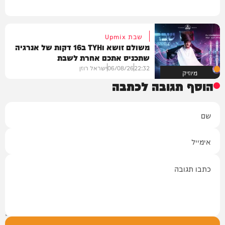
שבת Upmix
משולם זושא וTYH ב16 דקות של אנרגיה
שתכניס אתכם אחרת לשבת
22:32
06/08/26
ישראל רוזן
מיוזיק
הוסף תגובה לכתבה
שם
אימייל
תגובה