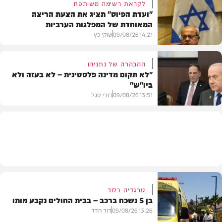
לקראת רשימה משותפת
"ועדת הפיוס" תציג את הצעת הריצה
המאוחדת של המפלגות הערביות
משטרה
14:21
09/08/26
שוקי כץ
ההבהרה של נתניהו
"לא תקום מדינה פלסטינית – לא בעזה ולא
ביו"ש"
פוליטי
13:51
09/08/26
דודי סגל
חדשות
טרגדיה בלוד
בן 5 נשכח ברכב – בבית החולים נקבע מותו
13:26
09/08/26
דוד חדד