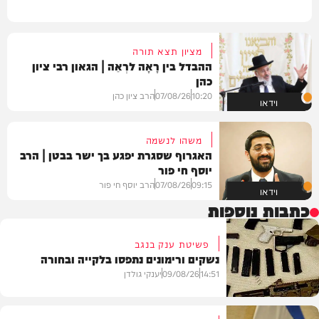
מציון תצא תורה
ההבדל בין רָאָה לרְאֵה | הגאון רבי ציון
כהן
10:20
07/08/26
הרב ציון כהן
וידאו
משהו לנשמה
האגרוף שסגרת יפגע בך ישר בבטן | הרב
יוסף חי פור
09:15
07/08/26
הרב יוסף חי פור
וידאו
כתבות נוספות
פשיטת ענק בנגב
נשקים ורימונים נתפסו בלקייה ובחורה
14:51
09/08/26
יענקי גולדן