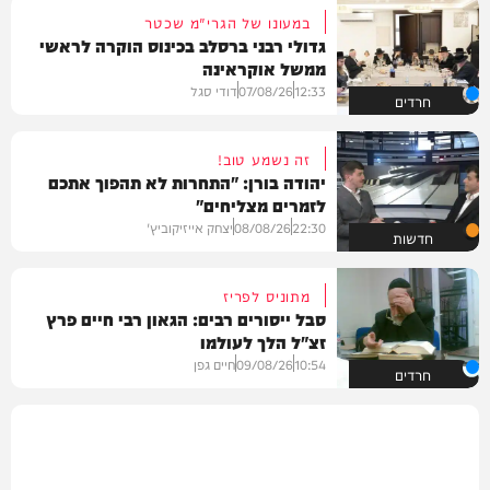
במעונו של הגרי"מ שכטר
גדולי רבני ברסלב בכינוס הוקרה לראשי
ממשל אוקראינה
12:33
07/08/26
דודי סגל
חרדים
זה נשמע טוב!
יהודה בורן: "התחרות לא תהפוך אתכם
לזמרים מצליחים"
22:30
08/08/26
יצחק אייזיקוביץ'
חדשות
מתוניס לפריז
סבל ייסורים רבים: הגאון רבי חיים פרץ
זצ"ל הלך לעולמו
10:54
09/08/26
חיים גפן
חרדים