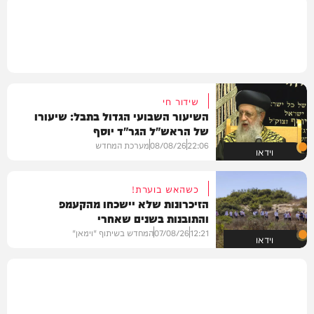
שידור חי
השיעור השבועי הגדול בתבל: שיעורו
של הראש"ל הגר"ד יוסף
22:06
08/08/26
מערכת המחדש
וידאו
כשהאש בוערת!
הזיכרונות שלא יישכחו מהקעמפ
והתובנות בשנים שאחרי
12:21
07/08/26
המחדש בשיתוף "וימאן"
וידאו