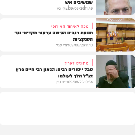
שמשיבים אש
11:49
09/08/26
שוקי כץ
מכה לאיחוד האירופי
תנועת רגבים הגישה ערעור תקדימי נגד
הסנקציות
חדשות
11:10
09/08/26
דודי סגל
מתוניס לפריז
סבל ייסורים רבים: הגאון רבי חיים פרץ
זצ"ל הלך לעולמו
חדשות
10:54
09/08/26
חיים גפן
חרדים