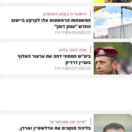
היסטוריה בצפון השומרון
המשפחות הראשונות עלו לקרקע ביישוב
החדש "עמק דותן"
חדשות
12:30
09/08/26
דוד חדד
מכה לאבי בלוט
בימ"ש המחוזי דחה את ערעור האלוף
בעניין דרדיק
בארץ
12:22
09/08/26
דוד חדד
חדשות
"פייק ימין ממורמרים"
בליכוד תוקפים את אדלשטיין וארדן,