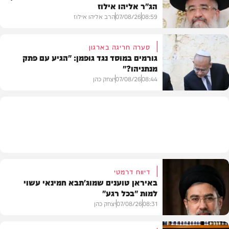
הג"ר אליהו אילוז
וידאו
08:59
07/08/26
הרב אליהו אילוז
סערה חריגה בארגון
גורמים במוסד נגד גופמן: "הגיע עם פתק
מנתניהו?"
וידאו
08:44
07/08/26
יצחק כהן
צבא וביטחון
דיווח דרמטי
באיראן טוענים שמוג'תבא חמינאי עשוי
למות "בכל רגע"
08:31
07/08/26
יצחק כהן