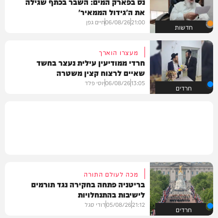
נס בפארק המים: השבר בכתף שגילה
את ה'גידול הממאיר'
21:00
06/08/26
חיים גפן
חדשות
מעצרו הוארך
חרדי ממודיעין עילית נעצר בחשד
שאיים לרצוח קצין משטרה
13:05
06/08/26
יוסי פלד
חרדים
מכה לעולם התורה
בריטניה פתחה בחקירה נגד תורמים
לישיבות בהתנחלויות
21:12
05/08/26
דודי סגל
חרדים