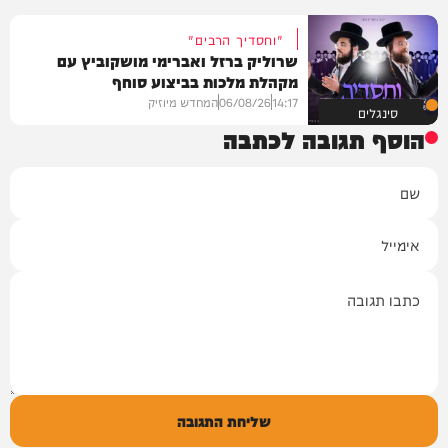
"וחסדיך הרבים"
שרוליק ברזל ואברימי מושקוביץ עם
מקהלת מלכות בביצוע סוחף
14:17
06/08/26
המחדש מיוזיק
סינגלים
הוסף תגובה לכתבה
שם
אימייל
תגובה
שליחת התגובה