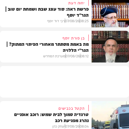
יחוה דעת
פרשת ראה: סוד עונג שבת ושמחת יום טוב |
הגר"ד יוסף
חדשות
08:25
07/08/26
רבי דוד יוסף
בן פורת יוסף
מה באמת מסתתר מאחורי הפיתוי המתוק? |
הגר"י הללויה
וידאו
08:12
07/08/26
מערכת המחדש
וידאו
הקטל בכבישים
טרגדיה סמוך לבית שמש: רוכב אופניים
נהרג מפגיעת רכב
08:04
07/08/26
יצחק כהן