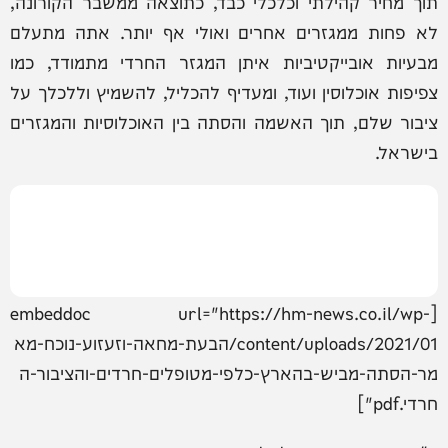
תוך מחיר קהילתי וכלכלי כבד, כתוצאה ממשבר הקורונה,
לא פחות ממגזרים אחרים ואולי אף יותר. אתה מתעלם
מבעיות אובייקטיביות איתן המגזר החרדי מתמודד, כמו
צפיפות אוכלוסין ועוד, ומעדיף להכליל, להשמיץ וללכלך על
ציבור שלם, תוך האשמה והסתה בין האוכלוסיות והמגזרים
בישראל.
[embeddoc url="https://hm-news.co.il/wp-
content/uploads/2021/01/הבעת-מחאה-וזעזוע-נוכח-מא
מר-הסתה-מביש-בהארץ-כלפי-מטופלים-חרדים-והציבור-ה
חרדי.pdf"]