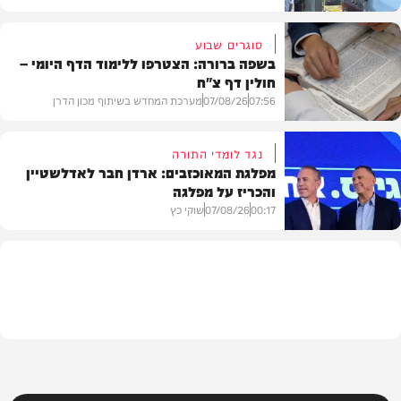
סוגרים שבוע
בשפה ברורה: הצטרפו ללימוד הדף היומי –
חולין דף צ"ח
בארץ
07:56
07/08/26
מערכת המחדש בשיתוף מכון הדרן
נגד לומדי התורה
מפלגת המאוכזבים: ארדן חבר לאדלשטיין
והכריז על מפלגה
בית המדרש
00:17
07/08/26
שוקי כץ
פוליטי