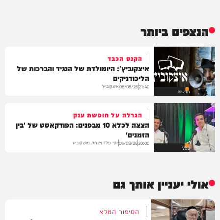
הנצפים ביותר
הקנס הכבד
איצקוביץ': היומולדת של הנגיד והברכות של
הליכודניקים
איצקוביץ'
06/08/26
21:40
חדשות
הגרלה על חופשת ענק
הצצה לכלא 10 מבפנים: הפודקאסט של 'בין
הזמנים'
יוסי פלד ויצחק מושקוביץ
06/08/26
20:00
VOD
אולי יעניין אותך גם
הסיפור המלא