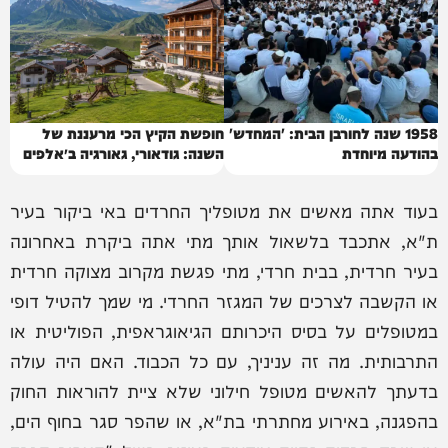
1958 שנה לחורבן הבית: 'המחדש'
חופשת הקיץ הכי מרעננת של
בהודעה מיוחדת
השנה: גודאורי, גאורגיה ב״אלפים
של הקווקז״
בעוד אתה מאשים את מטופליך החרדים באי ביקור בעיר
ת"א, אתכבד בלשאול אותך מתי אתה ביקרת באחרונה
בעיר חרדית, בבית חרדי, מתי פגשת מקרוב מצוקה חרדית
או הקשבה לצרכים של המגזר החרדי. מי שמך להטיל דופי
במטופלים על בסיס היכרותם הגיאוגראפית, הפוליטית או
התרבותית. מה זה עניניך, עם כל הכבוד. האם היה עולה
בדעתך להאשים מטופל חילוני שלא ציית להוראות החוק
בהפגנה, באירוע מחתרתי בת"א, או שהפר סגר בחוף הים,