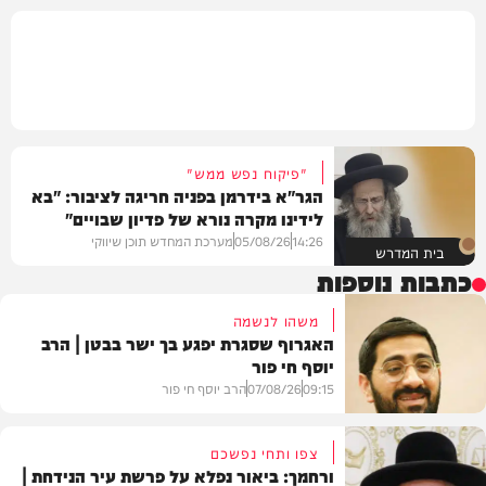
"פיקוח נפש ממש"
הגר"א בידרמן בפניה חריגה לציבור: "בא
לידינו מקרה נורא של פדיון שבויים"
14:26
05/08/26
מערכת המחדש תוכן שיווקי
בית המדרש
כתבות נוספות
משהו לנשמה
האגרוף שסגרת יפגע בך ישר בבטן | הרב
יוסף חי פור
09:15
07/08/26
הרב יוסף חי פור
צפו ותחי נפשכם
ורחמך: ביאור נפלא על פרשת עיר הנידחת |