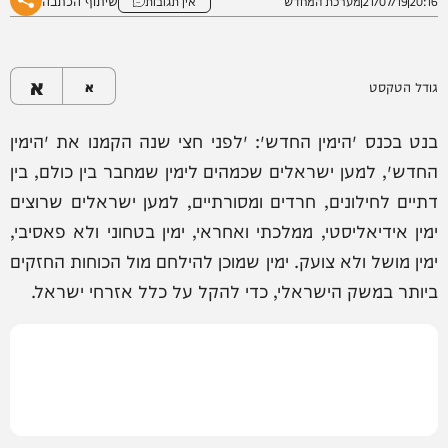
שיתוף הכתבה
20:16
21/07/19
מערכת המחדש
אין תגובות
א
גודל הטקסט
א
בנט בכנס ״הימין החדש״: ״לפני חצי שנה הקמנו את ״הימין
החדש״, למען ישראלים שכמהים לימין שמחבר בין כולם, בין
דתיים לחילונים, חרדים ומסורתיים, למען ישראלים שרוצים
ימין אידיאליסטי, ממלכתי ואחראי, ימין בטחוני ולא פאסיבי,
ימין מושל ולא צועק. ימין שמוכן להילחם מול הכוחות החזקים
ביותר במשק הישראלי, כדי להקל על כלל אזרחי ישראל.