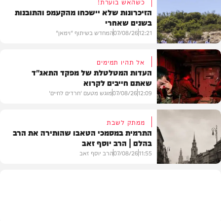
כשהאש בוערת!
הזיכרונות שלא יישכחו מהקעמפ והתובנות
בשנים שאחרי
12:21
07/08/26
המחדש בשיתוף "וימאן"
אל תהיו תמימים
העדות המטלטלת של מפקד התאג"ד
שאתם חייבים לקרוא
וידאו
12:09
07/08/26
מוגש מטעם 'חרדים לחיים'
ממתק לשבת
התרמית במסמכי הטאבו שהותירה את הרב
בהלם | הרב יוסף זאב
דעות
11:55
07/08/26
הרב יוסף זאב
בית המדרש