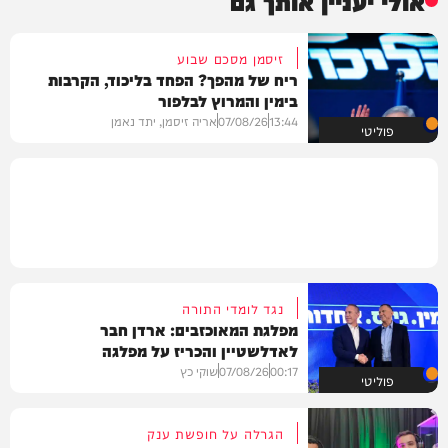
אולי יעניין אותך גם
זיסמן מסכם שבוע
ריח של מהפך? הפחד בליכוד, הקרבות
בימין והמרוץ לבלפור
13:44
07/08/26
אריה זיסמן, יתד נאמן
פוליטי
נגד לומדי התורה
מפלגת המאוכזבים: ארדן חבר
לאדלשטיין והכריז על מפלגה
00:17
07/08/26
שוקי כץ
פוליטי
הגרלה על חופשת ענק