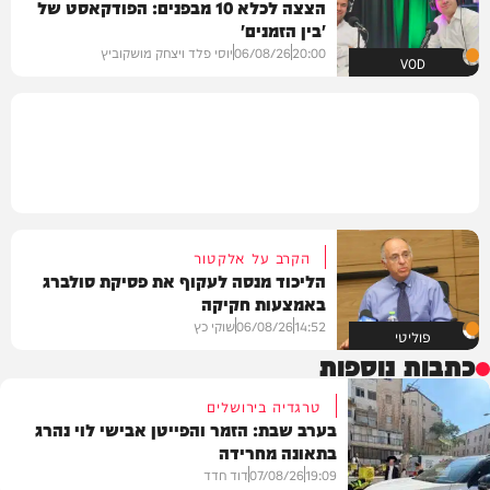
הצצה לכלא 10 מבפנים: הפודקאסט של
'בין הזמנים'
20:00
06/08/26
יוסי פלד ויצחק מושקוביץ
VOD
הקרב על אלקטור
הליכוד מנסה לעקוף את פסיקת סולברג
באמצעות חקיקה
14:52
06/08/26
שוקי כץ
פוליטי
כתבות נוספות
טרגדיה בירושלים
בערב שבת: הזמר והפייטן אבישי לוי נהרג
בתאונה מחרידה
19:09
07/08/26
דוד חדד