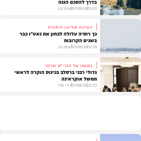
בדרך להסכם הגנה
13:02
07/08/26
יצחק כהן
הערכת מודיעין דרמטית
כך רוסיה עלולה לבחון את נאט"ו כבר
בשנים הקרובות
בעולם
12:39
07/08/26
יצחק כהן
במעונו של הגרי"מ שכטר
גדולי רבני ברסלב בכינוס הוקרה לראשי
ממשל אוקראינה
בעולם
12:33
07/08/26
דודי סגל
חרדים