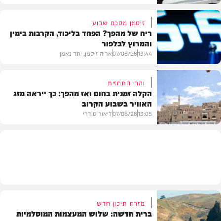
זיסמן מסכם שבוע
ריח של מהפך? הפחד בליכוד, הקרבות בימין
והמרוץ לבלפור
בארץ
13:44
07/08/26
אריה זיסמן, יתד נאמן
והרי התחזית
הקלה זמנית בחום ואז מהפך: כך ייראה מזג
האוויר בשבוע הקרוב
פוליטי
13:05
07/08/26
ליאור סודרי
מזג האוויר
מזרח תיכון חדש
ברית חדשה: שלוש המעצמות המוסלמיות