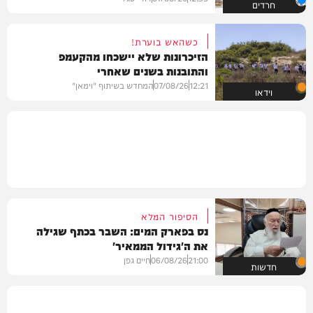
חרדים
כשהאש בוערת!
הזיכרונות שלא יישכחו מהקעמפ
והתובנות בשנים שאחרי
12:21
07/08/26
המחדש בשיתוף "וימאן"
וידאו
הסיפור המלא
נס בפארק המים: השבר בכתף שגילה
את ה'גידול הממאיר'
21:00
06/08/26
חיים גפן
חדשות