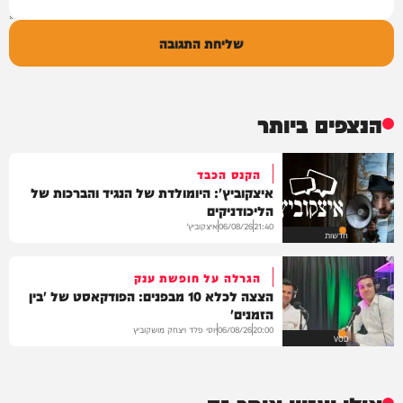
שליחת התגובה
הנצפים ביותר
הקנס הכבד
איצקוביץ': היומולדת של הנגיד והברכות של
הליכודניקים
איצקוביץ'
06/08/26
21:40
חדשות
הגרלה על חופשת ענק
הצצה לכלא 10 מבפנים: הפודקאסט של 'בין
הזמנים'
יוסי פלד ויצחק מושקוביץ
06/08/26
20:00
VOD