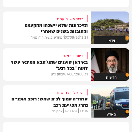
כשהאש בוערת!
הזיכרונות שלא יישכחו מהקעמפ
והתובנות בשנים שאחרי
12:21
07/08/26
המחדש בשיתוף "וימאן"
וידאו
דיווח דרמטי
באיראן טוענים שמוג'תבא חמינאי עשוי
למות "בכל רגע"
08:31
07/08/26
יצחק כהן
חדשות
הקטל בכבישים
טרגדיה סמוך לבית שמש: רוכב אופניים
נהרג מפגיעת רכב
08:04
07/08/26
יצחק כהן
בארץ