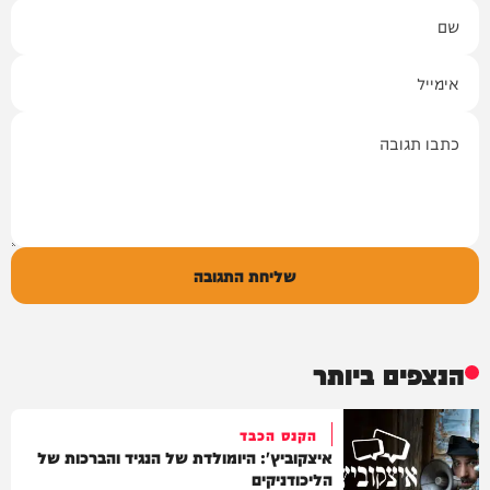
שם
אימייל
תגובה
שליחת התגובה
הנצפים ביותר
הקנס הכבד
איצקוביץ': היומולדת של הנגיד והברכות של
הליכודניקים