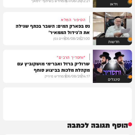
12:21
07/08/26
המחדש בשיתוף "וימאן"
וידאו
הסיפור המלא
נס בפארק המים: השבר בכתף שגילה
את ה'גידול הממאיר'
21:00
06/08/26
חיים גפן
חדשות
"וחסדיך הרבים"
שרוליק ברזל ואברימי מושקוביץ עם
מקהלת מלכות בביצוע סוחף
14:17
06/08/26
המחדש מיוזיק
סינגלים
הוסף תגובה לכתבה