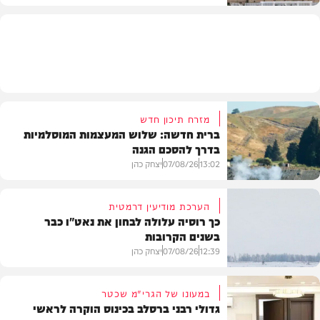
מזג האוויר
מזרח תיכון חדש
ברית חדשה: שלוש המעצמות המוסלמיות
בדרך להסכם הגנה
13:02
07/08/26
יצחק כהן
הערכת מודיעין דרמטית
כך רוסיה עלולה לבחון את נאט"ו כבר
בשנים הקרובות
בעולם
12:39
07/08/26
יצחק כהן
במעונו של הגרי"מ שכטר
גדולי רבני ברסלב בכינוס הוקרה לראשי