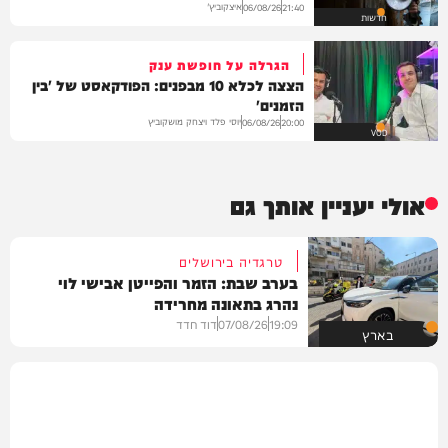
איצקוביץ'
06/08/26
21:40
חדשות
הגרלה על חופשת ענק
הצצה לכלא 10 מבפנים: הפודקאסט של 'בין
הזמנים'
יוסי פלד ויצחק מושקוביץ
06/08/26
20:00
VOD
אולי יעניין אותך גם
טרגדיה בירושלים
בערב שבת: הזמר והפייטן אבישי לוי
נהרג בתאונה מחרידה
19:09
07/08/26
דוד חדד
בארץ