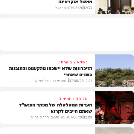
ממשל אוקראינה
בעולם
12:33
07/08/26
דודי סגל
חרדים
כשהאש בוערת!
הזיכרונות שלא יישכחו מהקעמפ והתובנות
בשנים שאחרי
12:21
07/08/26
המחדש בשיתוף "וימאן"
אל תהיו תמימים
העדות המטלטלת של מפקד התאג"ד
שאתם חייבים לקרוא
וידאו
12:09
07/08/26
מוגש מטעם 'חרדים לחיים'