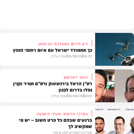
חדשות
דיון חירום במערכת הביטחון
כך תתמודד ישראל עם איום רחפני הנפץ
08:32
06/08/26
יענקי גולדן
הותר לפרסום
רס"ן הראל בירנשטוק ורס"ם תמיר וקנין
נפלו בדרום לבנון
חדשות
08:01
06/08/26
יענקי גולדן
במרכז הרפואי מעיני הישועה
ברגעים שבהם כל פרט חשוב – יש מי
שמקשיב לך
חדשות
מערכת המחדש תוכן שיווקי