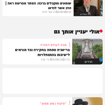
שומעים ומקבלים ברכה: המסר מפרשת ראה |
הרב אשר לנדאו
הרב אשר לנדאו
04/08/26
14:02
בית המדרש
אולי יעניין אותך גם
מכה לעולם התורה
בריטניה פתחה בחקירה נגד תורמים
לישיבות בהתנחלויות
21:12
05/08/26
דודי סגל
חרדים
"פיקוח נפש ממש"