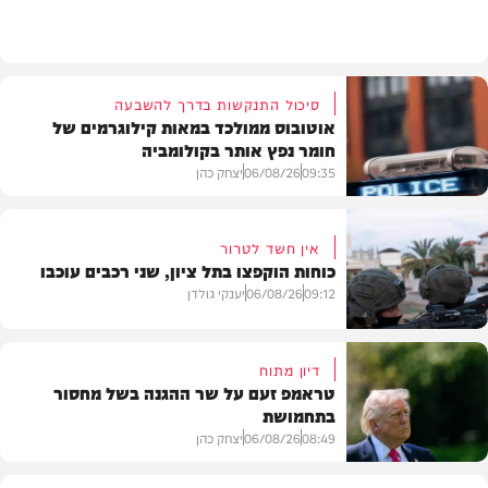
חדשות
סיכול התנקשות בדרך להשבעה
אוטובוס ממולכד במאות קילוגרמים של
חומר נפץ אותר בקולומביה
09:35
06/08/26
יצחק כהן
אין חשד לטרור
כוחות הוקפצו בתל ציון, שני רכבים עוכבו
חדשות
09:12
06/08/26
יענקי גולדן
דיון מתוח
טראמפ זעם על שר ההגנה בשל מחסור
בתחמושת
חדשות
08:49
06/08/26
יצחק כהן