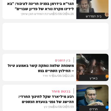
הגר"א בידרמן בפניה חריגה לציבור: "בא
לידינו מקרה נורא של פדיון שבויים"
14:26
05/08/26
מערכת המחדש תוכן שיווקי
בית המדרש
בין הזמנים
משפחה שלמה נותקה קשר באמצע טיול
– החילוץ הסתיים בנס
22:26
04/08/26
דוד חדד
בארץ
בכינוס מיוחד
רבע מיליארד שקל לחינוך החרדי:
ההישג של גפני בוועדת הכספים
15:59
04/08/26
שוקי כץ
חרדים