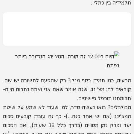
תלמידיה בין כתליו.
הבעיה, כמו תמיד: כסף מנלן? רק שהפעם לתשובה יש שם.
קוראים לה: מצ'ינג. שזה אומר שאם אני ואתה נתרום היום-
תרומתנו תוכפל פי שניים.
מבולבלים? בואו נעשה סדר, למי שעוד לא שמע על שיטת
המצ'ינג (אם יש אחד כזה…)- כך זה עובד: קובעים סכום
יעד ופרק זמן מסויים (בדרך כלל 36 שעות), ואם הסכום
שנאסף בפרק הזמן המיועד משיג את היעד שנקבע (או