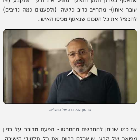
עובר אותו)- מתחייב נדיב כלשהו (ולפעמים כמה נדיבים)
להכפיל את כל הסכום שנאסף מכיסו האישי.
סרטון ההסברה של המצ'ינג
אז כמו שניתן להתרשם מהסרטון- הפעם מדובר על בניין
מפואר של קבע, שיאכלס ברווח את כל תלמידי הישיבה,