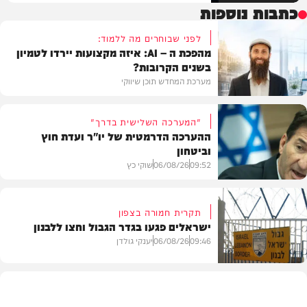
כתבות נוספות
לפני שבוחרים מה ללמוד:
מהפכת ה – AI: איזה מקצועות יירדו לטמיון
בשנים הקרובות?
מערכת המחדש תוכן שיווקי
"המערכה השלישית בדרך"
ההערכה הדרמטית של יו"ר ועדת חוץ
וביטחון
תוכן שיווקי
09:52
06/08/26
שוקי כץ
תקרית חמורה בצפון
ישראלים פגעו בגדר הגבול וחצו ללבנון
חדשות
09:46
06/08/26
יענקי גולדן