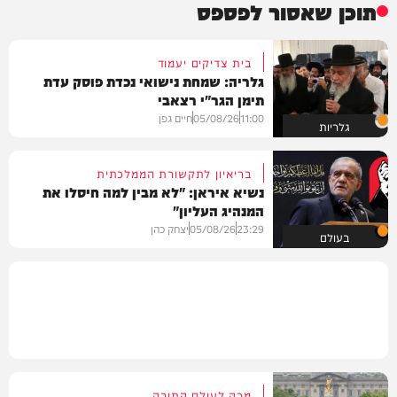
תוכן שאסור לפספס
בית צדיקים יעמוד
גלריה: שמחת נישואי נכדת פוסק עדת
תימן הגר"י רצאבי
11:00
05/08/26
חיים גפן
גלריות
בריאיון לתקשורת הממלכתית
נשיא איראן: "לא מבין למה חיסלו את
המנהיג העליון"
23:29
05/08/26
יצחק כהן
בעולם
מכה לעולם התורה