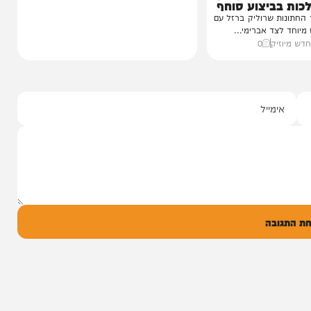
י מושקוביץ
יצוע סוחף
 שרוליק ברזל עם
ד אברימי...
ק
0
ל