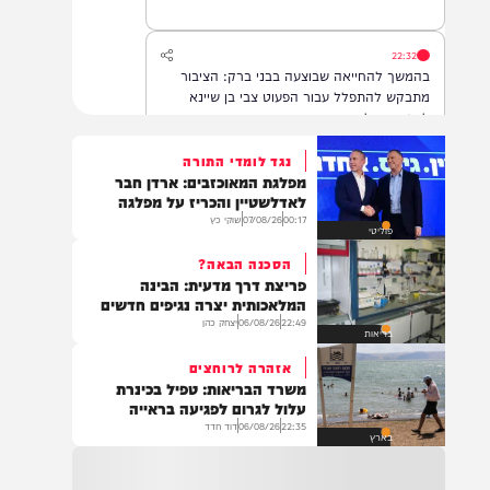
22:32
בהמשך להחייאה שבוצעה בבני ברק: הציבור
מתבקש להתפלל עבור הפעוט צבי בן שיינא
לרפואה שלמה
נגד לומדי התורה
מפלגת המאוכזבים: ארדן חבר
21:32
לאדלשטיין והכריז על מפלגה
בין הזמנים: שלושה בחורי ישיבות חולצו
00:17
07/08/26
שוקי כץ
פוליטי
מהכינרת לאחר שנסחפו לעומק האגם, בחוף
בלתי מוכרז כשהם על גבי אביזר ציפה.
הסכנה הבאה?
פריצת דרך מדעית: הבינה
המלאכותית יצרה נגיפים חדשים
22:49
06/08/26
יצחק כהן
21:31
בריאות
בני ברק: חובשים ופראמדיקים של ארגון הצלה
אזהרה לרוחצים
מבצעים פעולות החייאה על תינוק כבן שנה וחצי
משרד הבריאות: טפיל בכינרת
לאחר שנחנק משקית.
עלול לגרום לפגיעה בראייה
22:35
06/08/26
דוד חדד
בארץ