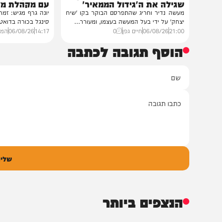
חדשות
סינגלים
הסיפור המלא
"וחסדיך הרבים"
נס בפארק המים: השבר בכתף
שרוליק ברזל ואברימ
שגילה את ה'גידול הממאיר'
עם מקהלת מלכות בב
מעשה נדיר וחריג שהתפרסם הבוקר בקו 'שיח
יונה גרף מגיש: זמר החתונות
יצחק' על ידי בעל המעשה בעצמו, ומעורר...
סינגל בכורה בדואט מיוחד לצ
21:00
06/08/26
חיים גפן
0
14:17
06/08/26
המחדש מיוזי
הוסף תגובה לכתבה
ם
אימיי
גובה