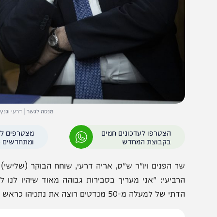
מנסה לגשר | דרעי וגנץ // צילום: הדס פו
הצטרפו לעדכונים חמים
מצטרפים לערוץ
בקבוצת המחדש
ומתחדשים כל הזמן
ר הפנים ויו"ר ש"ס, אריה דרעי, שוחח הבוקר (שלישי) עם גולן