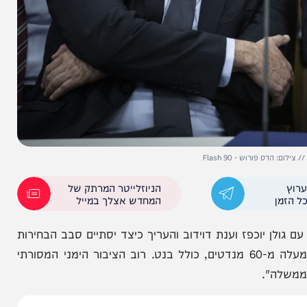
רוש - Flash 90
הניוזלייטר המרתק של
המחדש אצלך במייל
 יוכפז וענת דוידוב והעריך כיצד יסתיים סבב הבחירות
הרביעי: "אני מעריך בסבירות גבוהה מאוד שיהיו לנו למעלה מ-60 מנדטים, כולל בנט. רוב הציבור הימני המסורתי