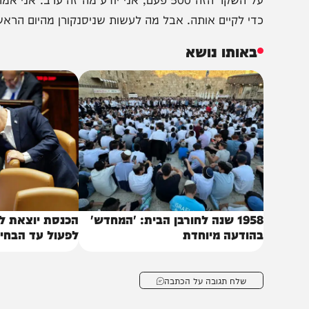
ך אישית – אני אומר לאלקין ולסער".
סיום הריאיון דחה השר דרעי את הטענות כי הוא היה ערב לקיום 
על השקר הזה 500 פעם, אני יודע מה זה ערב. אני
די לקיים אותה. אבל מה לעשות שניסנקורן מהיום הראשון החלי
באותו נושא
1958 שנה לחורבן הבית: 'המחדש'
הכנסת יוצאת לפגרה: 