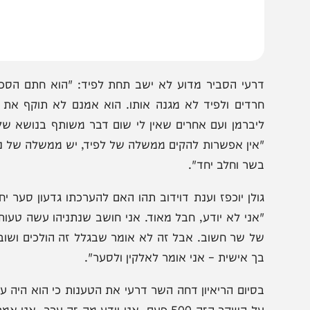
י של למעלה מ-50 מנדטים רוצה את נתניהו כראש ממשלה".
רעי הסביר מדוע לא ישב תחת לפיד: "הוא חתם הסכם עודפים
רדים ולפיד לא מגנה אותו. הוא אמנם לא תוקף את החרדי
יברמן ועם אחרים שאין לי שום דבר משותף בנושא של מדינה 
אין אפשרות להקים ממשלה של לפיד, יש ממשלה של נתניהו וה
שר וחלב יחד".
ולן יוכפז וענת דוידוב תהו האם להערכתו גדעון סער יחבור ב
אני לא יודע, חבל מאוד. אני חושב שנתניהו עשה טעות גדול
ל שר חשוב. אבל זה לא אומר שבגלל זה הולכים ושוברים את