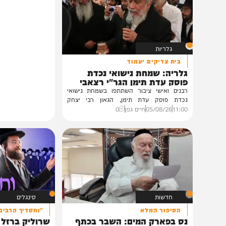
תוכן שאסור לפספס
גלריות
בית צדיקים יעמוד
גלריה: שמחת נישואי נכדת
פוסק עדת תימן הגר"י רצאבי
רבנים ואישי ציבור השתתפו בשמחת נישואי
נכדת פוסק עדת תימן, הגאון רבי יצחק
רצאבי,...
11:00
05/08/26
חיים גפן
0