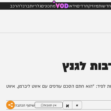
VOD
מיוזיק
חרדים
וידאו
מתכונים
גלריות
ברנז'ה
רכב
ת לגנץ
 "הוא חתם הסכם עודפים עם איווט ליברמן, איווט
א
שיתוף הכתבה
א
אין תגובות