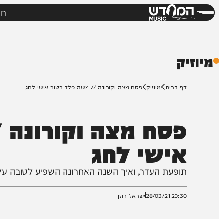
חדשות
מי
דש
ק
ף הבית
מיוזיק
פסח מצה וקורונה // משה פלד בטור אישי לחג
סח מצה וקורונה //
ישי לחג
ופעת העדר, ואיך השנה האחרונה השפיע לטובה על האמנ
20:3
28/03/21
ישראל רוזן