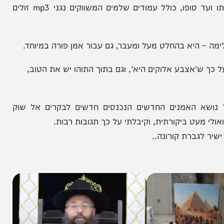
 לחטוא בשיעמום מתמשך, עד כדי רביצה חסרת משמעות
על ספה מזדמנת, תוך כדי קריאת עלון פרסומי מתחילתו ועד סופו, כולל עמודים שלמים המשווקים נגני mp3 זולים
 היא בהחלט מעל ומעבר, גם עבור אמן פורה במיוחד.
ש'אצבע אלוקים היא', וגם בתוך התוהו יש את הטוב,
האמנים החדשים הנכנסים חדשים לבקרים אל שוק
ט ביקורתית, וקיבלתי על כך תגובות רבות.
ברת קורונה..