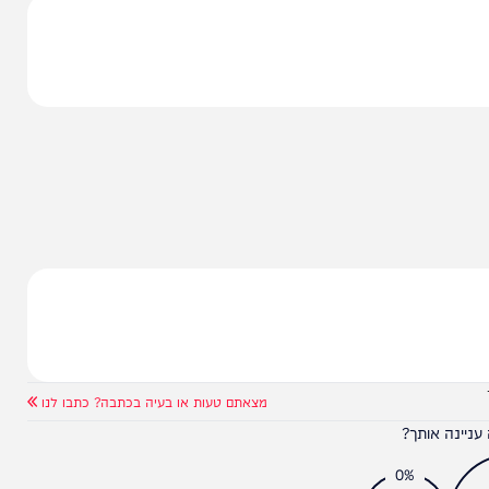
הניוזלייטר המרתק של
המחדש אצלך במייל
ם, ויש כאלו.. המון.
ם. היא טובה, וחלק ממנה אף מעולה!