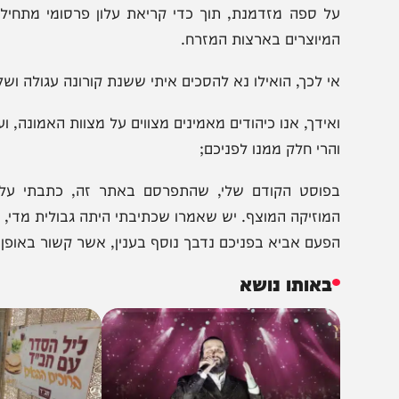
שר לא שיערום אבותינו..
א עקא, גם ל"ספייס" יש גבול, אשר אם חוצים אותו, עלולים
מיוצרים בארצות המזרח.
י לכך, הואילו נא להסכים איתי ששנת קורונה עגולה ושלימה –
אידך, אנו כיהודים מאמינים מצווים על מצוות האמונה, ועל כך 
הרי חלק ממנו לפניכם;
פוסט הקודם שלי, שהתפרסם באתר זה, כתבתי על נושא 
מוזיקה המוצף. יש שאמרו שכתיבתי היתה גבולית מדי, ואולי מע
פעם אביא בפניכם נדבך נוסף בענין, אשר קשור באופן ישיר לג
באותו נושא