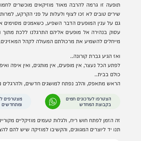
איך כל זה מתכתב עם עולם המוזיקה?
בכן, לפני תקופת הקורונה, ידענו כולנו, לאיזו מוזיקה בדיוק 
משת האמנים המוערכים ביותר לדעתנו, מבלי לחשוב או למצמ
ופעה זו גרמה להרבה מאוד מוזיקאים מוכשרים לחמוק מתחת
ירים טובים לא זכו לצוף ולעלות על פני הקרקע, למרות שחלקם
ם על ענין המופעים הדבר השפיע, כשאמנים מסוימים אפילו ל
סוק בנהירה אל מופעים אליהם התרגלנו ללכת מתוך הרגל הע
ייחלים להשמיע את מרכולתם המעולה לקהל המאזינים, אך נבל
אז הגיע גברת קורונה..
פתע הכל נעצר, אין מופעים, אין מותגים, ואין איפה ואיפה.
ולם בבית..
ראש מתאפס, והלב נפתח למושגים חדשים, ולהרגלים נוספים..