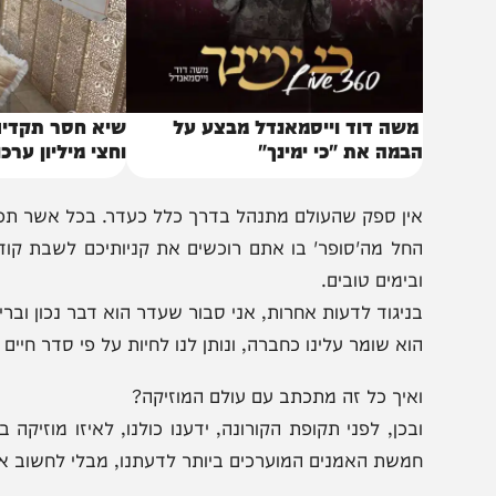
שה דוד וייסמאנדל מבצע על
במה את "כי ימינך"
וחצי מיליון ערכות מצו
ין ספק שהעולם מתנהל בדרך כלל כעדר. בכל אשר תפנו, תוכלו
חל מה'סופר' בו אתם רוכשים את קניותיכם לשבת קודש, ו
בימים טובים.
ניגוד לדעות אחרות, אני סבור שעדר הוא דבר נכון ובריא.
וא שומר עלינו כחברה, ונותן לנו לחיות על פי סדר חיים חברתי 