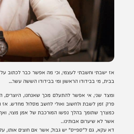
ז ישבתי וחשבתי לעצמי, וכי מה אפשר כבר לכתוב על עולם ה
בית, מי בבידודו הראשון ומי בבידודו הששה עשר…
מצד שני, אי אפשר להתעלם מכך שאנחנו, היוצרים, האמנים ו
רק זמן לשבת ולחשוב ואולי לחשב מסלול מחדש. אז נכון, מר
מצרך שתומך בהלך נפשו המורכבת של אמן מצוי, ואף עלול לה