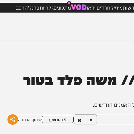
VOD
וזיק
חרדים
וידאו
מתכונים
גלריות
ברנז'ה
רכב
 משה פלד בטור
ים החדשים.
א
שיתוף הכתבה
א
5 תגובות