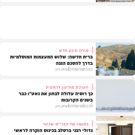
מזג האוויר
מזרח תיכון חדש
ברית חדשה: שלוש המעצמות המוסלמיות
בדרך להסכם הגנה
13:02
07/08/26
יצחק כהן
הערכת מודיעין דרמטית
כך רוסיה עלולה לבחון את נאט"ו כבר
בשנים הקרובות
בעולם
12:39
07/08/26
יצחק כהן
במעונו של הגרי"מ שכטר
גדולי רבני ברסלב בכינוס הוקרה לראשי