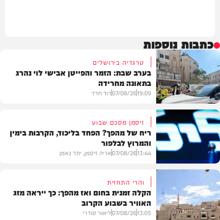
כתבות נוספות
טרגדיה בירושלים
בערב שבת: הזמר והפייטן אבישי לוי נהרג
בתאונה מחרידה
19:09
07/08/26
דוד חדד
זיסמן מסכם שבוע
ריח של מהפך? הפחד בליכוד, הקרבות בימין
והמרוץ לבלפור
בארץ
13:44
07/08/26
אריה זיסמן, יתד נאמן
והרי התחזית
הקלה זמנית בחום ואז מהפך: כך ייראה מזג
האוויר בשבוע הקרוב
פוליטי
13:05
07/08/26
ליאור סודרי