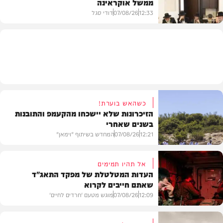
ממשל אוקראינה
בעולם
12:33
07/08/26
דודי סגל
חרדים
כשהאש בוערת!
הזיכרונות שלא יישכחו מהקעמפ והתובנות
בשנים שאחרי
12:21
07/08/26
המחדש בשיתוף "וימאן"
אל תהיו תמימים
העדות המטלטלת של מפקד התאג"ד
שאתם חייבים לקרוא
וידאו
12:09
07/08/26
מוגש מטעם 'חרדים לחיים'