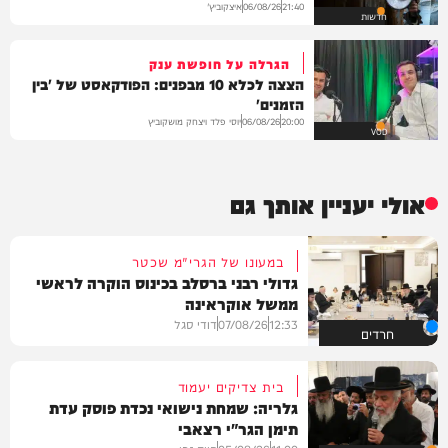
איצקוביץ'
06/08/26
21:40
חדשות
הגרלה על חופשת ענק
הצצה לכלא 10 מבפנים: הפודקאסט של 'בין
הזמנים'
יוסי פלד ויצחק מושקוביץ
06/08/26
20:00
VOD
אולי יעניין אותך גם
במעונו של הגרי"מ שכטר
גדולי רבני ברסלב בכינוס הוקרה לראשי
ממשל אוקראינה
12:33
07/08/26
דודי סגל
חרדים
בית צדיקים יעמוד
גלריה: שמחת נישואי נכדת פוסק עדת
תימן הגר"י רצאבי