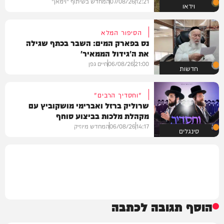
12:21
07/08/26
המחדש בשיתוף "וימאן"
וידאו
הסיפור המלא
נס בפארק המים: השבר בכתף שגילה
את ה'גידול הממאיר'
21:00
06/08/26
חיים גפן
חדשות
"וחסדיך הרבים"
שרוליק ברזל ואברימי מושקוביץ עם
מקהלת מלכות בביצוע סוחף
14:17
06/08/26
המחדש מיוזיק
סינגלים
הוסף תגובה לכתבה