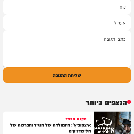
שם
אימייל
תגובה
שליחת התגובה
הנצפים ביותר
הקנס הכבד
איצקוביץ': היומולדת של הנגיד והברכות של
הליכודניקים