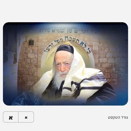
א
גודל הטקסט
א