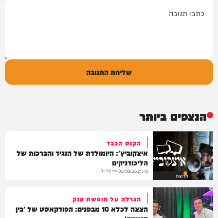
תגובה
שליחת התגובה
הנצפים ביותר
הקנס הכבד
איצקוביץ': היומולדת של הנגיד והברכות של
הליכודניקים
איצקוביץ'
06/08/26
21:40
חדשות
הגרלה על חופשת ענק
הצצה לכלא 10 מבפנים: הפודקאסט של 'בין