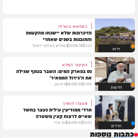
כשהאש בוערת!
הזיכרונות שלא יישכחו מהקעמפ
והתובנות בשנים שאחרי
12:21
07/08/26
המחדש בשיתוף "וימאן"
וידאו
הסיפור המלא
נס בפארק המים: השבר בכתף שגילה
את ה'גידול הממאיר'
21:00
06/08/26
חיים גפן
חדשות
מעצרו הוארך
חרדי ממודיעין עילית נעצר בחשד
שאיים לרצוח קצין משטרה
13:05
06/08/26
יוסי פלד
חרדים
כתבות נוספות