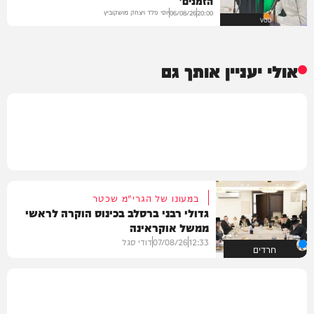
הזמנים'
יוסי פלד ויצחק מושקוביץ
06/08/26
20:00
VOD
אולי יעניין אותך גם
במעונו של הגרי"מ שכטר
גדולי רבני ברסלב בכינוס הוקרה לראשי
ממשל אוקראינה
12:33
07/08/26
דודי סגל
חרדים