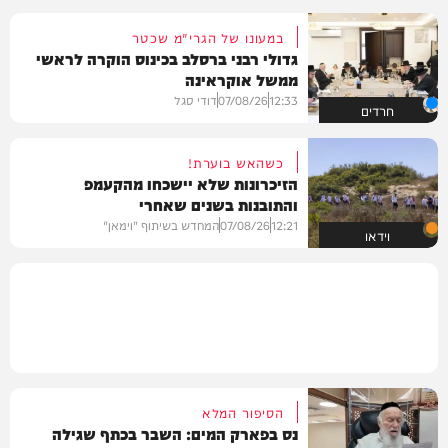
במעונו של הגרי"מ שכטר
גדולי רבני ברסלב בכינוס הוקרה לראשי
ממשל אוקראינה
12:33
07/08/26
דודי סגל
חרדים
כשהאש בוערת!
הזיכרונות שלא יישכחו מהקעמפ
והתובנות בשנים שאחרי
12:21
07/08/26
המחדש בשיתוף "וימאן"
וידאו
הסיפור המלא
נס בפארק המים: השבר בכתף שגילה