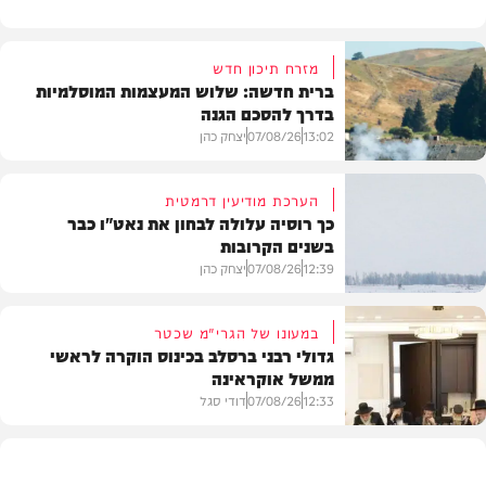
מזרח תיכון חדש
ברית חדשה: שלוש המעצמות המוסלמיות
בדרך להסכם הגנה
13:02
07/08/26
יצחק כהן
הערכת מודיעין דרמטית
כך רוסיה עלולה לבחון את נאט"ו כבר
בשנים הקרובות
בעולם
12:39
07/08/26
יצחק כהן
במעונו של הגרי"מ שכטר
גדולי רבני ברסלב בכינוס הוקרה לראשי
ממשל אוקראינה
בעולם
12:33
07/08/26
דודי סגל