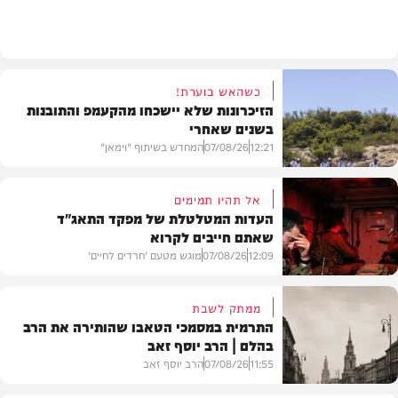
חרדים
כשהאש בוערת!
הזיכרונות שלא יישכחו מהקעמפ והתובנות
בשנים שאחרי
12:21
07/08/26
המחדש בשיתוף "וימאן"
אל תהיו תמימים
העדות המטלטלת של מפקד התאג"ד
שאתם חייבים לקרוא
וידאו
12:09
07/08/26
מוגש מטעם 'חרדים לחיים'
ממתק לשבת
התרמית במסמכי הטאבו שהותירה את הרב
בהלם | הרב יוסף זאב
דעות
11:55
07/08/26
הרב יוסף זאב