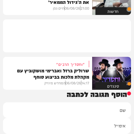
את ה'גידול הממאיר'
21:00
06/08/26
חיים גפן
חדשות
"וחסדיך הרבים"
שרוליק ברזל ואברימי מושקוביץ עם
מקהלת מלכות בביצוע סוחף
14:17
06/08/26
המחדש מיוזיק
סינגלים
הוסף תגובה לכתבה
שם
אימייל