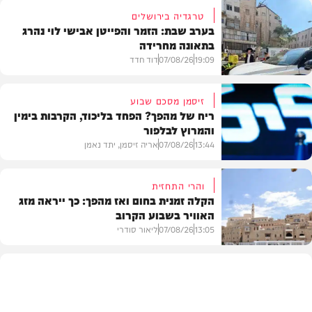
טרגדיה בירושלים
בערב שבת: הזמר והפייטן אבישי לוי נהרג
בתאונה מחרידה
19:09
07/08/26
דוד חדד
זיסמן מסכם שבוע
ריח של מהפך? הפחד בליכוד, הקרבות בימין
והמרוץ לבלפור
בארץ
13:44
07/08/26
אריה זיסמן, יתד נאמן
והרי התחזית
הקלה זמנית בחום ואז מהפך: כך ייראה מזג
האוויר בשבוע הקרוב
פוליטי
13:05
07/08/26
ליאור סודרי
מזג האוויר