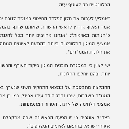
המלצה עליה הודיע הערב אלוף פיקוד העורף אורי גורדין בעק
קטה. החלונות יוחלפו במהלך משותף של פיקוד העורף והר
רלוונטיים רק לעוטף עזה.
אמליץ לעבות את חלון הפלדה החיצוני בממ"ד לנוכח יכולות מ
מר האלוף גורדין לראשי הרשויות שאותם שיתף בהמלצה. החל
"חזיתות מאוימות": "אנחנו מחויבים יותר מכל להגנתם של
מצעי המיגון הרלוונטיים ביותר בהתאם לאיומים המתהווים.
ת חלונות הממ"דים".
ש לציין כי במסגרת תוכנית המיגון פיקוד העורף והרשויות ימפ
ותר, ובהם יוחלפו החלונות.
המלצה מתבססת על ממצאי התחקיר השני שנערך בפיקוד העו
ממ"ד בשדרות, שבו נהרג הילד עידו אביגל. כמו כן מתבססת 