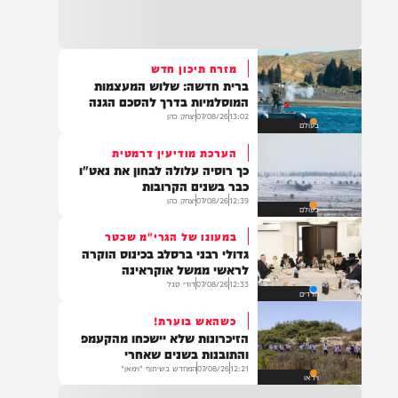
22:32
בהמשך להחייאה שבוצעה בבני ברק: הציבור
מתבקש להתפלל עבור הפעוט צבי בן שיינא
לרפואה שלמה
מזרח תיכון חדש
ברית חדשה: שלוש המעצמות
21:32
המוסלמיות בדרך להסכם הגנה
בין הזמנים: שלושה בחורי ישיבות חולצו
13:02
07/08/26
יצחק כהן
בעולם
מהכינרת לאחר שנסחפו לעומק האגם, בחוף
בלתי מוכרז כשהם על גבי אביזר ציפה.
הערכת מודיעין דרמטית
כך רוסיה עלולה לבחון את נאט"ו
כבר בשנים הקרובות
12:39
07/08/26
יצחק כהן
בעולם
21:31
בני ברק: חובשים ופראמדיקים של ארגון הצלה
במעונו של הגרי"מ שכטר
מבצעים פעולות החייאה על תינוק כבן שנה וחצי
גדולי רבני ברסלב בכינוס הוקרה
לאחר שנחנק משקית.
לראשי ממשל אוקראינה
12:33
07/08/26
דודי סגל
חרדים
כשהאש בוערת!
19:03