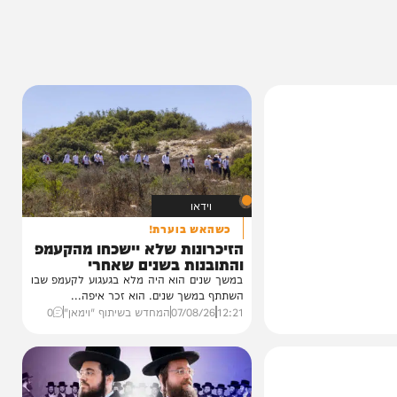
ותך?
0%
וידאו
כשהאש בוערת!
הזיכרונות שלא יישכחו מהקעמפ