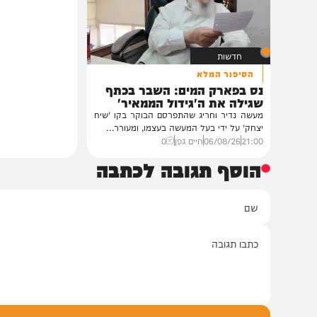
לראשי ממשל אוקראינה
במעונו של פאר הדור וזקן חסידי ברסלב
הגה"צ רבי יעקב מאיר שכטער שליט"א,
ובהשתתפות...
12:33
07/08/26
דודי סגל
0
חדשות
הסיפור המלא
נס בפארק המים: השבר בכתף
שגילה את ה'גידול הממאיר'
מעשה נדיר וחריג שהתפרסם הבוקר בקו 'שיח
יצחק' על ידי בעל המעשה בעצמו, ומעורר...
21:00
06/08/26
חיים גפן
0
הוסף תגובה לכתבה