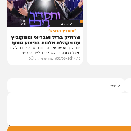
והתובנות בשנים שאחרי
במשך שנים הוא היה מלא בגעגוע לקעמפ שבו
השתתף במשך שנים. הוא זכר איפה...
12:21
07/08/26
המחדש בשיתוף "וימאן"
0
סינגלים
"וחסדיך הרבים"
שרוליק ברזל ואברימי מושקוביץ
עם מקהלת מלכות בביצוע סוחף
יונה גרף מגיש: זמר החתונות שרוליק ברזל עם
סינגל בכורה בדואט מיוחד לצד אברימי...
14:17
06/08/26
המחדש מיוזיק
0