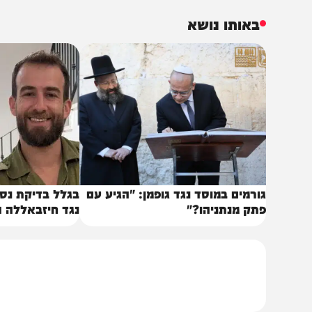
מצעי הלחימה של ארגוני הטרור המתפתחות.
צה"ל אומרים כי זו הפעם הראשונה שבה מתקבלת החלטה ז
זרחי ישראל בהתאם לאיומים הנשקפים".
באותו נושא
ורמים במוסד נגד גופמן: "הגיע עם
בגלל בדיקת נסיבות ה
תק מנתניהו?"
נגד חיזבאללה הוקפא