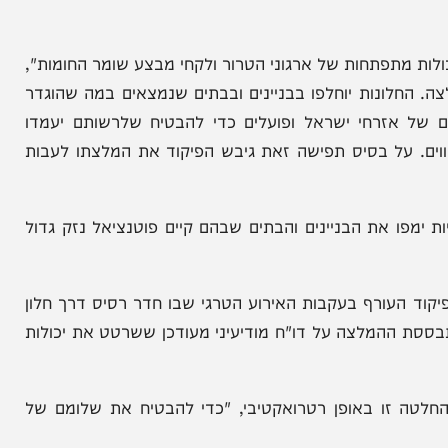
בות מותו של הילד עידו אביגל בן החמש שנהרג מרסיס
שויות המקומיות. ההמלצה נוגעת לעת עתה לאיומים
תפתחות של ארגוני הטרור ולקחי מבצע שומר החומות",
ונות יוחלפו בבניינים ובבתים שנמצאים במה שהוגדר
 אזרחי ישראל ופועלים כדי להבטיח שלרשותם יעמדו
 על בסיס תפישה זאת גיבש הפיקוד את המלצתו לעבות
ו את הבניינים והבתים שבהם קיים פוטנציאל נזק גדול
רף בעקבות האירוע הטרגי שבו חדר רסיס דרך חלון
ההמלצה על דו"ח מודיעיני מעודכן ששרטט את יכולות