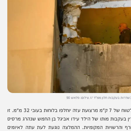
ות חלון ממ"ד // צילום: פלאש 90
לוחות הפלדה בחלונות הממ"דים ביישובי עוטף עזה עד לטווח של 7 ק"מ מרצועת עזה יוחלפו בלוחות בעובי 32 מ"מ. זו