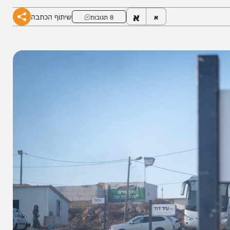
א
שיתוף הכתבה
א
8 תגובות