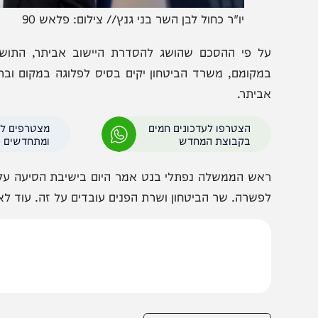
יו"ר כחול לבן השר בני גנץ// צילום: פלאש 90
ל פי ההסכם שהושג להסדרת היישוב אביתר, התושבים יעז
מקומם, משרד הביטחון יקים בסיס לפלוגה במקום ובראש חו
ביתר.
הצטרפו לעדכונים חמים
מצטרפים לערוץ
בקבוצת המחדש
ומתחדשים כל הזמן
אש הממשלה נפתלי בנט אמר היום בישיבת הסיעה על ההסכם כ
פשרה. שר הביטחון ושרת הפנים עובדים על זה. עוד לא צריך ל