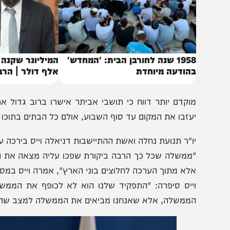
1958 שנה לחורבן הבית: 'המחדש'
הודעה מיוחדת
אלף דולר | הרב ליאור
וקדם יותר דווח כי תושבי אביתר אישרו ברוב גדול את פש
עזבו את המקום עד סוף השבוע, אולם כל הבתים בתוכו יישארו 
ו"ר תנועת נחלה ואשת ההתיישבות דניאלה וייס בירכה על הה
ממשלה שכל כך הרבה ביקורת שפכו עליה מצאה את הדרך האצי
לא מתוך הערכה לחלוצים בוני הארץ", אמרה וייס במסיבת עית