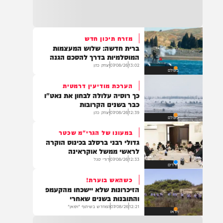
22:32
בהמשך להחייאה שבוצעה בבני ברק: הציבור
מתבקש להתפלל עבור הפעוט צבי בן שיינא
לרפואה שלמה
מזרח תיכון חדש
ברית חדשה: שלוש המעצמות
21:32
המוסלמיות בדרך להסכם הגנה
בין הזמנים: שלושה בחורי ישיבות חולצו
13:02
07/08/26
יצחק כהן
בעולם
מהכינרת לאחר שנסחפו לעומק האגם, בחוף
בלתי מוכרז כשהם על גבי אביזר ציפה.
הערכת מודיעין דרמטית
כך רוסיה עלולה לבחון את נאט"ו
כבר בשנים הקרובות
12:39
07/08/26
יצחק כהן
בעולם
21:31
בני ברק: חובשים ופראמדיקים של ארגון הצלה
במעונו של הגרי"מ שכטר
מבצעים פעולות החייאה על תינוק כבן שנה וחצי
גדולי רבני ברסלב בכינוס הוקרה
לאחר שנחנק משקית.
לראשי ממשל אוקראינה
12:33
07/08/26
דודי סגל
חרדים
כשהאש בוערת!
19:03