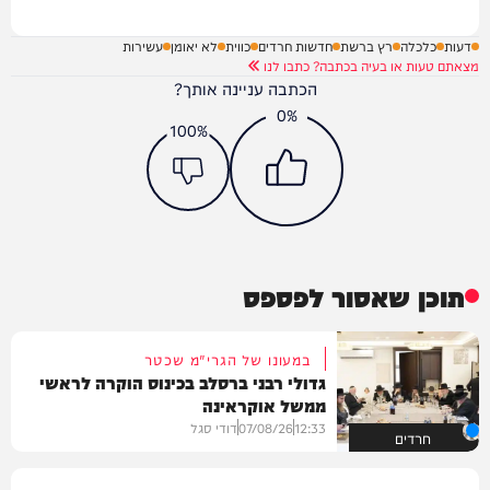
דעות
כלכלה
רץ ברשת
חדשות חרדים
כווית
לא יאומן
עשירות
מצאתם טעות או בעיה בכתבה? כתבו לנו
הכתבה עניינה אותך?
0%
100%
תוכן שאסור לפספס
במעונו של הגרי"מ שכטר
גדולי רבני ברסלב בכינוס הוקרה לראשי
ממשל אוקראינה
12:33
07/08/26
דודי סגל
חרדים