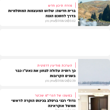
מזרח תיכון חדש
ברית חדשה: שלוש המעצמות המוסלמיות
בדרך להסכם הגנה
מזג האוויר
13:02
07/08/26
יצחק כהן
בעולם
הערכת מודיעין דרמטית
כך רוסיה עלולה לבחון את נאט"ו כבר
בשנים הקרובות
12:39
07/08/26
יצחק כהן
במעונו של הגרי"מ שכטר
גדולי רבני ברסלב בכינוס הוקרה לראשי
ממשל אוקראינה
בעולם