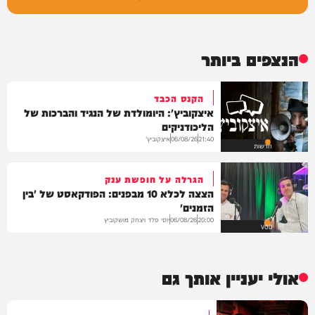
הנצפים ביותר
הקנס הכבד
איצקוביץ': היומולדת של הנגיד והברכות של
הליכודניקים
איצקוביץ'
06/08/26
21:40
חדשות
הגרלה על חופשת ענק
הצצה לכלא 10 מבפנים: הפודקאסט של 'בין
הזמנים'
יוסי פלד ויצחק מושקוביץ
06/08/26
20:00
VOD
אולי יעניין אותך גם