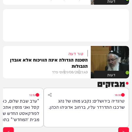
דעות
טור דעה
הסכנה הגדולה אינה הוויכוח אלא אובדן
הגבולות
21:49
01/08/26
יוסי פלד
דעות
מבזקים
12:52
18:00
טרגדיה בירושלים: נקבע מותו של נהג
*ערב שבת שלום, כאן 
שרכבו התדרדר עליו, ברחוב אדוניהו הכהן.
קסל ואני מזמין אתכם
לפודקאסט החדש שלי 
מבית 'המח
האנשים שיעזרו לנו לצ
הנפש, לגלות את הסוד