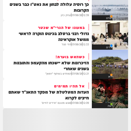
כך רוסיה עלולה לבחון את נאט"ו כבר בשנים
הקרובות
יצחק כהן
07/08/26
12:39
בעולם
במעונו של הגרי"מ שכטר
גדולי רבני ברסלב בכינוס הוקרה לראשי
ממשל אוקראינה
דודי סגל
07/08/26
12:33
חרדים
כשהאש בוערת!
הזיכרונות שלא יישכחו מהקעמפ והתובנות
בשנים שאחרי
המחדש בשיתוף "וימאן"
07/08/26
12:21
וידאו
אל תהיו תמימים
העדות המטלטלת של מפקד התאג"ד שאתם
חייבים לקרוא
מוגש מטעם 'חרדים לחיים'
07/08/26
12:09
דעות