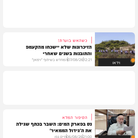
כשהאש בוערת!
הזיכרונות שלא יישכחו מהקעמפ
והתובנות בשנים שאחרי
12:21
07/08/26
המחדש בשיתוף "וימאן"
וידאו
הסיפור המלא
נס בפארק המים: השבר בכתף שגילה
את ה'גידול הממאיר'
21:00
06/08/26
חיים גפן