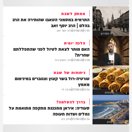
ממתק לשבת
התרמית במסמכי הטאבו שהותירה את הרב
בהלם | הרב יוסף זאב
הרב יוסף זאב
07/08/26
11:55
בית המדרש
הלכה יומית
האם מותר לצאת לטיול לפני שהתפללתם
שחרית?
הרב יהונתן ורנר
07/08/26
11:09
הלכה
ניחוחות של שבת
טורטיה-רול בשר קצוץ וצנוברים במינימום
מאמץ
פנינה לוי
07/08/26
10:54
מתכונים
בדרך להסלמה?
סעודיה: איראן מתכננת מתקפה מתואמת על
נמלים ושדות תעופה
יצחק כהן
07/08/26
10:34
בעולם