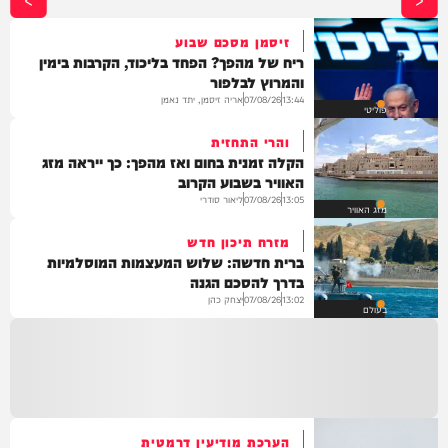
שטמון בה. *והשבוע: הי
הרב נח פלא
זיסמן מסכם שבוע
ריח של מהפך? הפחד בליכוד, הקרבות בימין
והמרוץ לבלפור
*חפשו בגוגל: המחדש* 
אריה זיסמן, יתד נאמן
07/08/26
13:44
פוליטי
והרי התחזית
הקלה זמנית בחום ואז מהפך: כך ייראה מזג
האוויר בשבוע הקרוב
ליאור סודרי
07/08/26
13:05
מזג האוויר
מזרח תיכון חדש
ברית חדשה: שלוש המעצמות המוסלמיות
בדרך להסכם הגנה
יצחק כהן
07/08/26
13:02
בעולם
הערכת מודיעין דרמטית