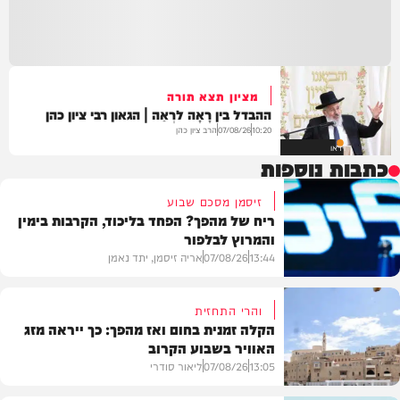
מציון תצא תורה
ההבדל בין רָאָה לרְאֵה | הגאון רבי ציון כהן
הרב ציון כהן
07/08/26
10:20
וידאו
כתבות נוספות
זיסמן מסכם שבוע
ריח של מהפך? הפחד בליכוד, הקרבות בימין
והמרוץ לבלפור
13:44
07/08/26
אריה זיסמן, יתד נאמן
והרי התחזית
הקלה זמנית בחום ואז מהפך: כך ייראה מזג
האוויר בשבוע הקרוב
פוליטי
13:05
07/08/26
ליאור סודרי