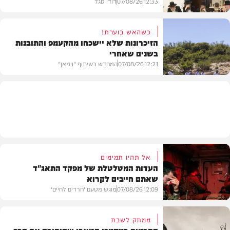
12:33
07/08/26
דודי סגל
כשהאש בוערת!
הזיכרונות שלא יישכחו מהקעמפ והתובנות
בשנים שאחרי
חרדים
12:21
07/08/26
המחדש בשיתוף "וימאן"
וידאו
אל תהיו תמימים
העדות המטלטלת של מפקד התאג"ד
שאתם חייבים לקרוא
12:09
07/08/26
מוגש מטעם 'חרדים לחיים'
ממתק לשבת
התרמית במסמכי הטאבו שהותירה את הרב