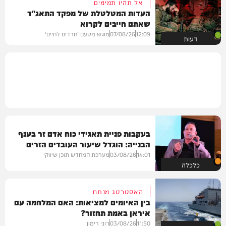
אל תהיו תמימים
העדות המטלטלת של מפקד התאג"ד
שאתם חייבים לקרוא
12:09
07/08/26
מוגש מטעם 'חרדים לחיים'
דעות
בעקבות פניית תאגידי כוח אדם זר בענף
הבנייה: הוגדל שיעור העובדים הזרים
במשק
14:01
03/08/26
מערכת המחדש תוכן שיווקי
כלכלה
האסטרטג מנתח
בין האיומים למציאות: האם המלחמה עם
איראן באמת תחזור?
11:50
03/08/26
רוני רימון