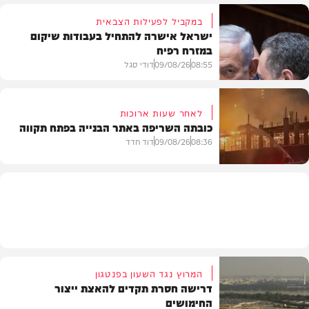
במקביל לפעילות הצבאית
ישראל אישרה להתחיל בעבודות שיקום
במזרח רפיח
חרדים
08:55
09/08/26
דודי סגל
לאחר שעות ארוכות
כובתה השריפה באתר הבנייה בפתח תקווה
חדשות
08:36
09/08/26
דוד חדד
חדשות
המרוץ נגד השעון בפנטגון
דרישה חסרת תקדים להאצת ייצור
החימושים