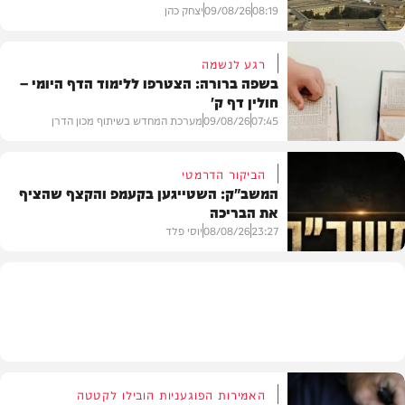
08:19
09/08/26
יצחק כהן
רגע לנשמה
בשפה ברורה: הצטרפו ללימוד הדף היומי –
חולין דף ק'
חדשות
07:45
09/08/26
מערכת המחדש בשיתוף מכון הדרן
הביקור הדרמטי
המשב"ק: השטייגען בקעמפ והקצף שהציף
את הבריכה
בית המדרש
23:27
08/08/26
יוסי פלד
המשב"ק
האמירות הפוגעניות הובילו לקטטה