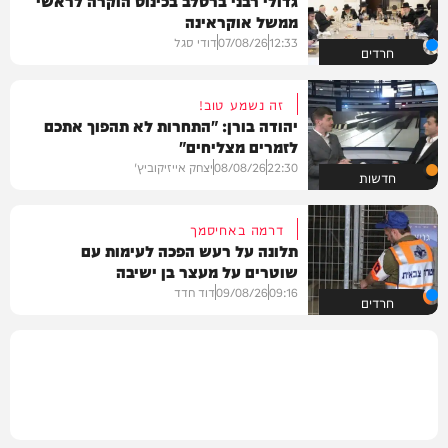
גדולי רבני ברסלב בכינוס הוקרה לראשי
ממשל אוקראינה
12:33
07/08/26
דודי סגל
חרדים
זה נשמע טוב!
יהודה בורן: "התחרות לא תהפוך אתכם
לזמרים מצליחים"
22:30
08/08/26
יצחק אייזיקוביץ'
חדשות
דרמה באחיסמך
תלונה על רעש הפכה לעימות עם
שוטרים על מעצר בן ישיבה
09:16
09/08/26
דוד חדד
חרדים