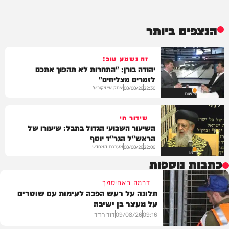
הנצפים ביותר
זה נשמע טוב!
יהודה בורן: "התחרות לא תהפוך אתכם
לזמרים מצליחים"
יצחק אייזיקוביץ'
08/08/26
22:30
חדשות
שידור חי
השיעור השבועי הגדול בתבל: שיעורו של
הראש"ל הגר"ד יוסף
מערכת המחדש
08/08/26
22:06
וידאו
כתבות נוספות
דרמה באחיסמך
תלונה על רעש הפכה לעימות עם שוטרים
על מעצר בן ישיבה
09:16
09/08/26
דוד חדד