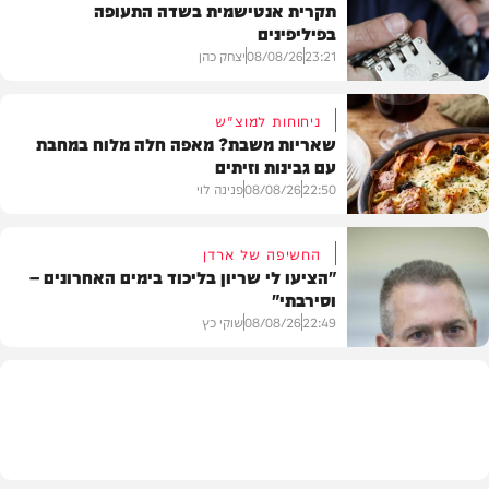
תקרית אנטישמית בשדה התעופה
בפיליפינים
23:21
08/08/26
יצחק כהן
ניחוחות למוצ"ש
שאריות משבת? מאפה חלה מלוח במחבת
עם גבינות וזיתים
חדשות
22:50
08/08/26
פנינה לוי
החשיפה של ארדן
"הציעו לי שריון בליכוד בימים האחרונים –
וסירבתי"
מתכונים
22:49
08/08/26
שוקי כץ
חדשות