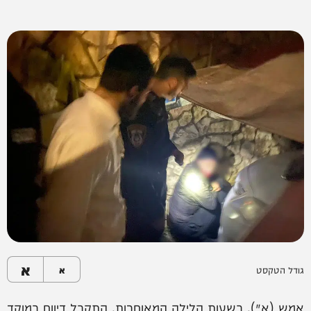
א
גודל הטקסט
א
אמש (א׳), בשעות הלילה המאוחרות, התקבל דיווח במוקד