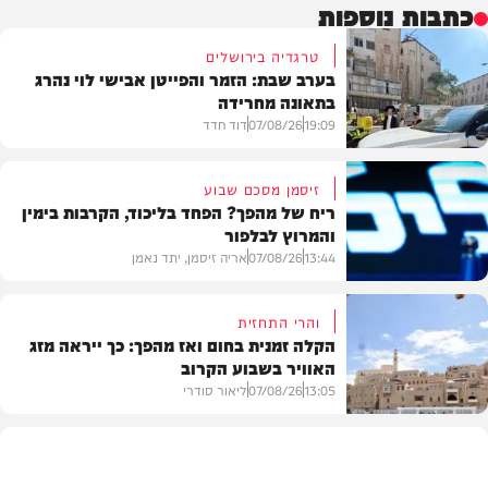
כתבות נוספות
טרגדיה בירושלים
בערב שבת: הזמר והפייטן אבישי לוי נהרג
בתאונה מחרידה
19:09
07/08/26
דוד חדד
זיסמן מסכם שבוע
ריח של מהפך? הפחד בליכוד, הקרבות בימין
והמרוץ לבלפור
בארץ
13:44
07/08/26
אריה זיסמן, יתד נאמן
והרי התחזית
הקלה זמנית בחום ואז מהפך: כך ייראה מזג
האוויר בשבוע הקרוב
פוליטי
13:05
07/08/26
ליאור סודרי