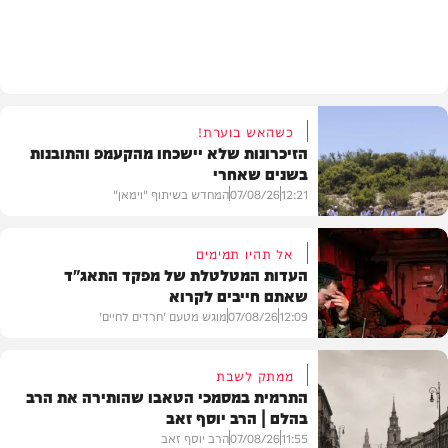
חרדים
כשהאש בוערת!
הזיכרונות שלא יישכחו מהקעמפ והתובנות
בשנים שאחרי
12:21
07/08/26
המחדש בשיתוף "וימאן"
אל תהיו תמימים
העדות המטלטלת של מפקד התאג"ד
שאתם חייבים לקרוא
וידאו
12:09
07/08/26
מוגש מטעם 'חרדים לחיים'
ממתק לשבת
התרמית במסמכי הטאבו שהותירה את הרב
בהלם | הרב יוסף זאב
דעות
11:55
07/08/26
הרב יוסף זאב