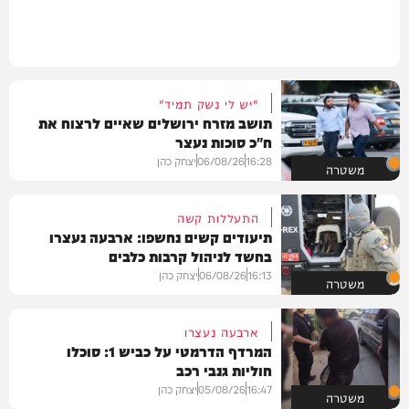
"יש לי נשק תמיד"
תושב מזרח ירושלים שאיים לרצוח את
ח"כ סוכות נעצר
16:28
06/08/26
יצחק כהן
משטרה
התעללות קשה
תיעודים קשים נחשפו: ארבעה נעצרו
בחשד לניהול קרבות כלבים
16:13
06/08/26
יצחק כהן
משטרה
ארבעה נעצרו
המרדף הדרמטי על כביש 1: סוכלו
חוליות גנבי רכב
16:47
05/08/26
יצחק כהן
משטרה