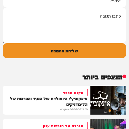
תגובה
שליחת התגובה
הנצפים ביותר
הקנס הכבד
איצקוביץ': היומולדת של הנגיד והברכות של
הליכודניקים
איצקוביץ'
06/08/26
21:40
חדשות
הגרלה על חופשת ענק