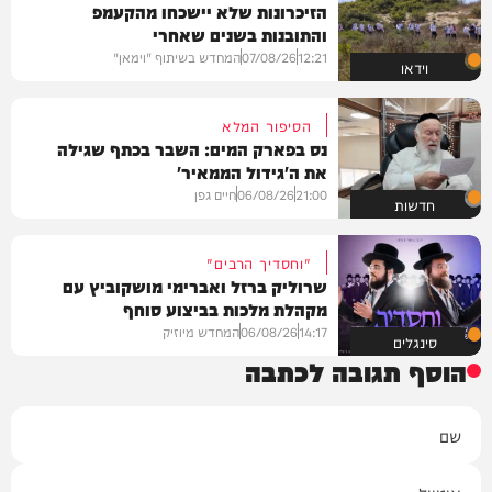
הזיכרונות שלא יישכחו מהקעמפ
והתובנות בשנים שאחרי
12:21
07/08/26
המחדש בשיתוף "וימאן"
וידאו
הסיפור המלא
נס בפארק המים: השבר בכתף שגילה
את ה'גידול הממאיר'
21:00
06/08/26
חיים גפן
חדשות
"וחסדיך הרבים"
שרוליק ברזל ואברימי מושקוביץ עם
מקהלת מלכות בביצוע סוחף
14:17
06/08/26
המחדש מיוזיק
סינגלים
הוסף תגובה לכתבה
שם
אימייל