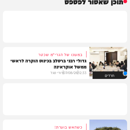
תוכן שאסור לפספס
במעונו של הגרי"מ שכטר
גדולי רבני ברסלב בכינוס הוקרה לראשי
ממשל אוקראינה
12:33
07/08/26
דודי סגל
חרדים
כשהאש בוערת!