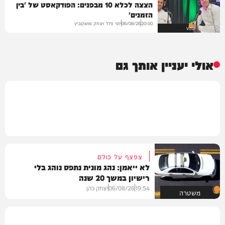
הצצה לכלא 10 מבפנים: הפודקאסט של 'בין
הזמנים'
יוסי פלד ויצחק מושקוביץ
06/08/26
20:00
VOD
אולי יעניין אותך גם
צפצף על כולם
לא ייאמן: נהג מונית נתפס נוהג בלי
רישיון במשך 20 שנה
19:54
06/08/26
יצחק כהן
משטרה