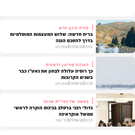
מזג האוויר
מזרח תיכון חדש
ברית חדשה: שלוש המעצמות המוסלמיות
בדרך להסכם הגנה
13:02
07/08/26
יצחק כהן
הערכת מודיעין דרמטית
כך רוסיה עלולה לבחון את נאט"ו כבר
בשנים הקרובות
בעולם
12:39
07/08/26
יצחק כהן
במעונו של הגרי"מ שכטר
גדולי רבני ברסלב בכינוס הוקרה לראשי
ממשל אוקראינה
בעולם
12:33
07/08/26
דודי סגל