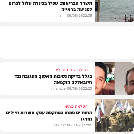
משרד הבריאות: טפיל בכינרת עלול לגרום
לפגיעה בראייה
בריאות
22:35
06/08/26
דוד חדד
בארץ
נפילת שני החיילים
בגלל בדיקת נסיבות האסון: התגובה נגד
חיזבאללה הוקפאה
22:23
06/08/26
יענקי גולדן
הסלמה בתימן
החות'ים פתחו במתקפת ענק: עשרות חיילים
נהרגו
צבא וביטחון
22:05
06/08/26
יצחק כהן