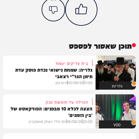
תוכן שאסור לפספס
בית צדיקים יעמוד
גלריה: שמחת נישואי נכדת פוסק עדת
תימן הגר"י רצאבי
11:00
05/08/26
חיים גפן
גלריות
הגרלה על חופשת ענק
הצצה לכלא 10 מבפנים: הפודקאסט של
'בין הזמנים'
20:00
06/08/26
יוסי פלד ויצחק מושקוביץ
VOD