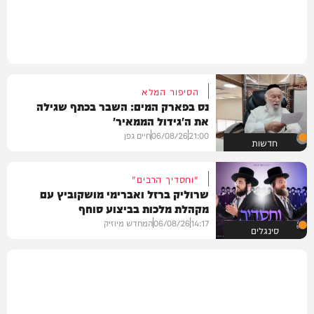
הסיפור המלא
נס בפארק המים: השבר בכתף שגילה
את ה'גידול הממאיר'
21:00
06/08/26
חיים גפן
חדשות
"וחסדיך הרבים"
שרוליק ברזל ואברימי מושקוביץ עם
מקהלת מלכות בביצוע סוחף
14:17
06/08/26
המחדש מיוזיק
סינגלים