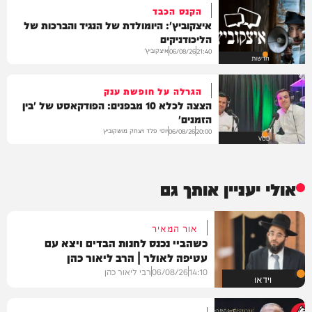
הקנס הכבד
איצקוביץ': היומולדת של הנגיד והברכות של
הליכודניקים
איצקוביץ'
06/08/26
21:40
חדשות
הגרלה על חופשת ענק
הצצה לכלא 10 מבפנים: הפודקאסט של 'בין
הזמנים'
יוסי פלד ויצחק מושקוביץ
06/08/26
20:00
VOD
אולי יעניין אותך גם
אור המאיר
כשהביי נכנס לחנות הבדים ויצא עם
עטיפה לאולר | הרב ליאור כהן
14:10
06/08/26
רבי ליאור כהן
וידאו