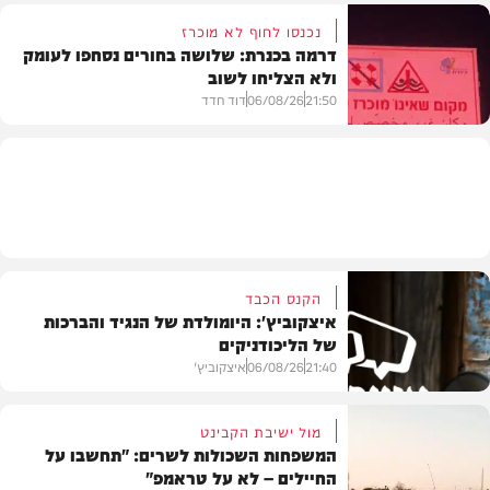
נכנסו לחוף לא מוכרז
דרמה בכנרת: שלושה בחורים נסחפו לעומק
ולא הצליחו לשוב
בעולם
21:50
06/08/26
דוד חדד
בארץ
הקנס הכבד
איצקוביץ': היומולדת של הנגיד והברכות
של הליכודניקים
21:40
06/08/26
איצקוביץ'
מול ישיבת הקבינט
המשפחות השכולות לשרים: "תחשבו על
החיילים – לא על טראמפ"
חדשות