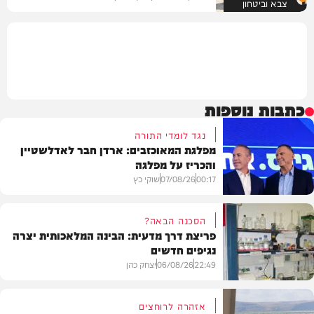
צבא וביטחון
כתבות נוספות
נגד לומדי התורה
מפלגת המאוכזבים: ארדן חבר לאדלשטיין
והכריז על מפלגה
00:17
07/08/26
שוקי כץ
הסכנה הבאה?
פריצת דרך מדעית: הבינה המלאכותית יצרה
נגיפים חדשים
פוליטי
22:49
06/08/26
יצחק כהן
אזהרה לרוחצים