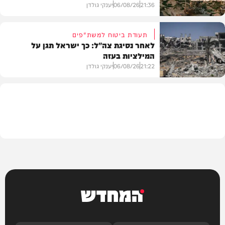
21:36
06/08/26
יענקי גולדן
תעודת ביטוח למשת"פים
לאחר נסיגת צה"ל: כך ישראל תגן על
המילציות בעזה
צבא וביטחון
21:22
06/08/26
יענקי גולדן
צבא וביטחון
המחדש