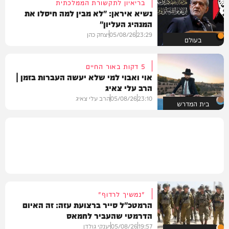
בריאיון לתקשורת הממלכתית
נשיא איראן: "לא מבין למה חיסלו את
המנהיג העליון"
23:29
05/08/26
יצחק כהן
בעולם
5 דקות באור החיים
אוי ואבוי למי שלא יעשה העברות בזמן |
הרב עלי צאיג
23:10
05/08/26
הרב עלי צאיג
בית המדרש
"נמשיך לרדוף"
הרמטכ"ל סייר ברצועת עזה: זה האיום
הדרמטי שהעביר לחמאס
19:57
05/08/26
יענקי גולדן