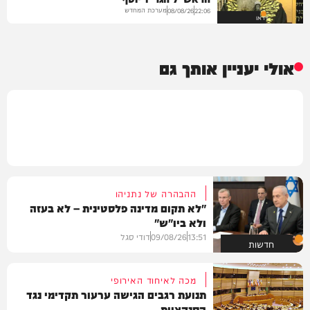
מערכת המחדש
08/08/26
22:06
וידאו
אולי יעניין אותך גם
ההבהרה של נתניהו
"לא תקום מדינה פלסטינית – לא בעזה
ולא ביו"ש"
13:51
09/08/26
דודי סגל
חדשות
מכה לאיחוד האירופי
תנועת רגבים הגישה ערעור תקדימי נגד
הסנקציות