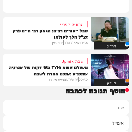
מתוניס לפריז
סבל ייסורים רבים: הגאון רבי חיים פרץ
זצ"ל הלך לעולמו
10:54
09/08/26
חיים גפן
חרדים
שבת Upmix
משולם זושא וTYH ב16 דקות של אנרגיה
שתכניס אתכם אחרת לשבת
22:32
06/08/26
ישראל רוזן
מיוזיק
הוסף תגובה לכתבה
שם
אימייל