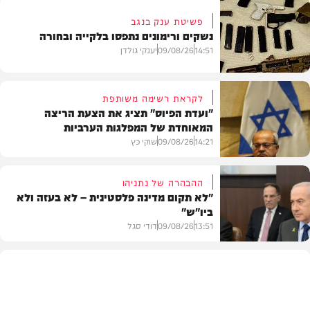
פשיטת ענק בנגב
נשקים ורימונים נתפסו בלקייה ובחורה
14:51
09/08/26
יענקי גולדן
לקראת רשימה משותפת
"ועדת הפיוס" תציג את הצעת הריצה
המאוחדת של המפלגות הערביות
משטרה
14:21
09/08/26
שוקי כץ
ההבהרה של נתניהו
"לא תקום מדינה פלסטינית – לא בעזה ולא
ביו"ש"
פוליטי
13:51
09/08/26
דודי סגל
חדשות