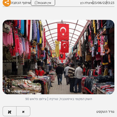
שיתוף הכתבה
13:23
23/06/22
איצלה כץ
אין תגובות
השוק המקומי באיסטנבול, טורקיה | צילום: פלאש 90
א
גודל הטקסט
א