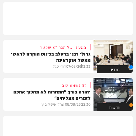
במעונו של הגרי"מ שכטר
גדולי רבני ברסלב בכינוס הוקרה לראשי
ממשל אוקראינה
12:33
07/08/26
דודי סגל
חרדים
זה נשמע טוב!
יהודה בורן: "התחרות לא תהפוך אתכם
לזמרים מצליחים"
22:30
08/08/26
יצחק אייזיקוביץ'
חדשות