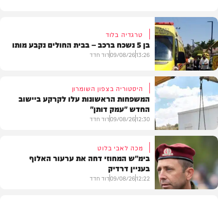
טרגדיה בלוד
בן 5 נשכח ברכב – בבית החולים נקבע מותו
13:26
09/08/26
דוד חדד
היסטוריה בצפון השומרון
המשפחות הראשונות עלו לקרקע ביישוב
החדש "עמק דותן"
חדשות
12:30
09/08/26
דוד חדד
מכה לאבי בלוט
בימ"ש המחוזי דחה את ערעור האלוף
בעניין דרדיק
בארץ
12:22
09/08/26
דוד חדד