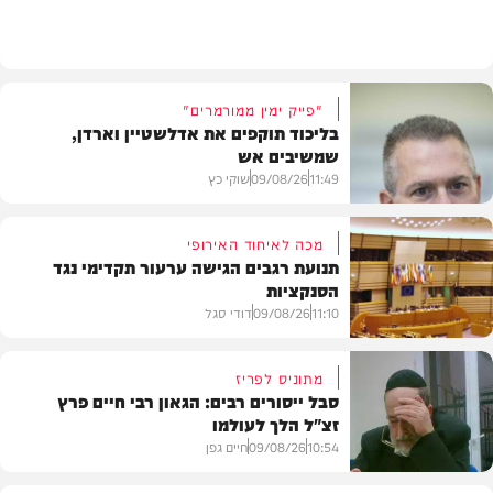
חדשות
"פייק ימין ממורמרים"
בליכוד תוקפים את אדלשטיין וארדן,
שמשיבים אש
11:49
09/08/26
שוקי כץ
מכה לאיחוד האירופי
תנועת רגבים הגישה ערעור תקדימי נגד
הסנקציות
חדשות
11:10
09/08/26
דודי סגל
מתוניס לפריז
סבל ייסורים רבים: הגאון רבי חיים פרץ
זצ"ל הלך לעולמו
חדשות
10:54
09/08/26
חיים גפן