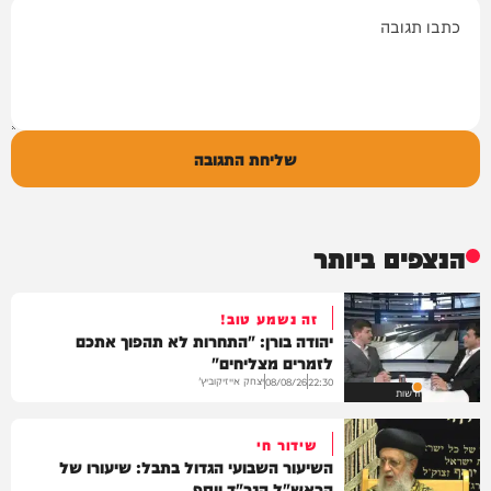
תגובה
שליחת התגובה
הנצפים ביותר
זה נשמע טוב!
יהודה בורן: "התחרות לא תהפוך אתכם
לזמרים מצליחים"
יצחק אייזיקוביץ'
08/08/26
22:30
חדשות
שידור חי
השיעור השבועי הגדול בתבל: שיעורו של
הראש"ל הגר"ד יוסף