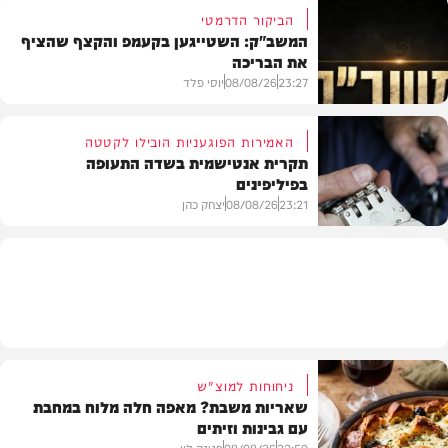
הביקור הדרמטי
המשב"ק: השטייגען בקעמפ והקצף שהציף
את הבריכה
בית המדרש
23:27
08/08/26
יוסי פלד
האמירות הפוגעניות הובילו לקטטה
תקרית אנטישמית בשדה התעופה
בפיליפינים
המשב"ק
23:21
08/08/26
יצחק כהן
חדשות
ניחוחות למוצ"ש
שאריות משבת? מאפה חלה מלוח במחבת
עם גבינות וזיתים
22:50
08/08/26
פנינה לוי