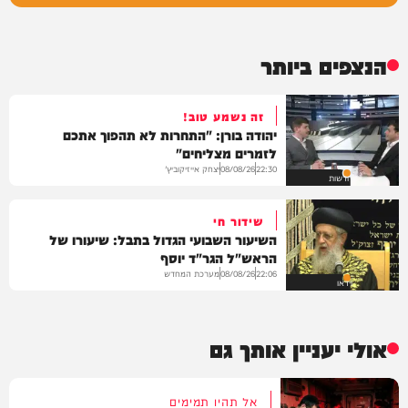
הנצפים ביותר
זה נשמע טוב!
יהודה בורן: "התחרות לא תהפוך אתכם
לזמרים מצליחים"
יצחק אייזיקוביץ'
08/08/26
22:30
חדשות
שידור חי
השיעור השבועי הגדול בתבל: שיעורו של
הראש"ל הגר"ד יוסף
מערכת המחדש
08/08/26
22:06
וידאו
אולי יעניין אותך גם
אל תהיו תמימים