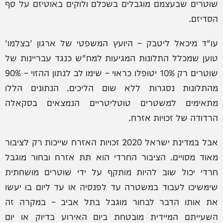
שוטרים שבעצמם מוגבלים בשכלם ולוקים באוטיזם על סף
הסדיזם.
עו"ד מיכאל ליטבק – היועץ המשפטי של ארגון 'בצלמו'
טוען שמכלל התלונות המגיעות למח"ש כנגד עבריינות של
שוטרים רק 10% יטופלו כראוי – שימו לב לנתון ההזוי – 90%
מהתלונות נסגרות ללא שום הליכים. הנתונים הללו
מתאימים למשטרים טוטליטריים הנמצאים בסקאלה
הרדודה של זכויות אזרח.
אבל במדינת ישראל 2020 זכויות האזרח שייכות רק לציבור
מאוד מסויים. הציבור החרדי הוא תת אזרח ובחור מוגבל
חרדי יכול שוב להיות מותקף על ידי שוטרים מושחתית
שימשיכו לעבוד במשטרה עד לפנסיה או עד ליום בו יעשו
את אותו הדבר לבחור מוגבל בתל אביב – במקרה זה
השעייתם המיידית מובטחת ביום האירוע בדיוק או יום