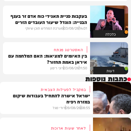
בעקבות פניית תאגידי כוח אדם זר בענף
הבנייה: הוגדל שיעור העובדים הזרים
במשק
14:01
03/08/26
מערכת המחדש תוכן שיווקי
כלכלה
האסטרטג מנתח
בין האיומים למציאות: האם המלחמה עם
איראן באמת תחזור?
11:50
03/08/26
רוני רימון
דעות
כתבות נוספות
במקביל לפעילות הצבאית
ישראל אישרה להתחיל בעבודות שיקום
במזרח רפיח
08:55
09/08/26
דודי סגל
לאחר שעות ארוכות