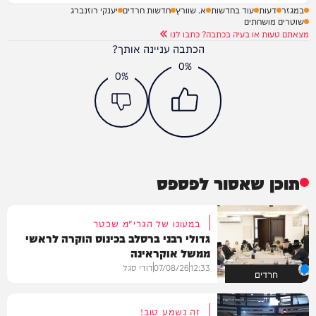
במגזר
דעות
עוד בחדשות
א. שוורץ
חדשות חרדים
יענקי רוזנברג
שוטרים מושחתים
מצאתם טעות או בעיה בכתבה? כתבו לנו
הכתבה עניינה אותך?
0%
0%
תוכן שאסור לפספס
במעונו של הגרי"מ שכטר
גדולי רבני ברסלב בכינוס הוקרה לראשי
ממשל אוקראינה
12:33
07/08/26
דודי סגל
חרדים
זה נשמע טוב!