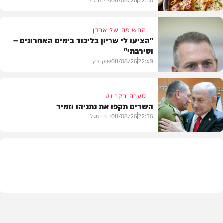
החשיפה של ארדן
"הציעו לי שריון בליכוד בימים האחרונים –
וסירבתי"
מתכונים
22:49
08/08/26
שוקי כץ
סערה בקבינט
השרים תקפו את נתניהו וזמיר
חדשות
22:36
08/08/26
דודי סגל
מדיני