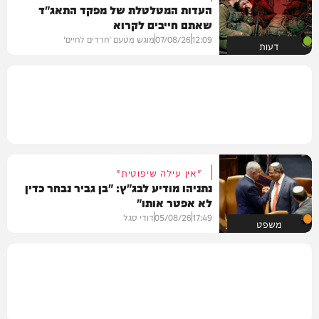
העדות המטלטלת של מפקד התאג"ד
שאתם חייבים לקרוא
12:09
07/08/26
מוגש מטעם 'חרדים לחיים'
דעות
"אין עילה שיפוטית"
נתניהו מודיע לבג"ץ: "בן גביר נבחר כדין
לא אפטר אותו"
17:49
05/08/26
דודי סגל
משפט