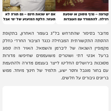
קורונה – נגיף מסוכן או שפעת
אם יש שנאת חינם – גם תורה לא
רגילה. להתמודד עם העובדות
תעזור. הלקח המזעזע של ימי אבל
ולהתפכח.
בין המיצרים מאת א. שוורץ
מדובר בסיפור שהתרחש בל"ג בעומר האחרון, בתקופת
ההסתה התקשורתית המבחילה כנגד הציבור החרדי כחלק
מקמפיין השנאה של ליברמן והשמאל. האויר היה ספוג
ברעל אנטי דתי ושוטרים משועממים שחיפשו מדורות
מסוכנות בירושלים החליטו לייצר בעצמם מדורה ולהתעמת
עם בחור מוגבל וחסר ישע, תלמיד של חינוך מיוחד. ממש
בריונים גיבורים על חלשים.