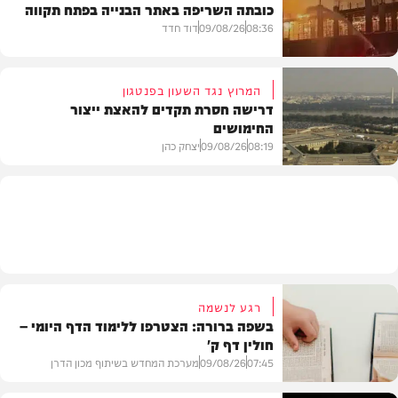
כובתה השריפה באתר הבנייה בפתח תקווה
חדשות
08:36
09/08/26
דוד חדד
המרוץ נגד השעון בפנטגון
דרישה חסרת תקדים להאצת ייצור
החימושים
חדשות
08:19
09/08/26
יצחק כהן
חדשות
רגע לנשמה
בשפה ברורה: הצטרפו ללימוד הדף היומי –
חולין דף ק'
07:45
09/08/26
מערכת המחדש בשיתוף מכון הדרן