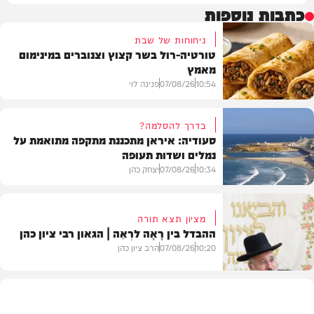
כתבות נוספות
ניחוחות של שבת
טורטיה-רול בשר קצוץ וצנוברים במינימום
מאמץ
10:54
07/08/26
פנינה לוי
בדרך להסלמה?
סעודיה: איראן מתכננת מתקפה מתואמת על
נמלים ושדות תעופה
מתכונים
10:34
07/08/26
יצחק כהן
מציון תצא תורה
ההבדל בין רָאָה לרְאֵה | הגאון רבי ציון כהן
בעולם
10:20
07/08/26
הרב ציון כהן