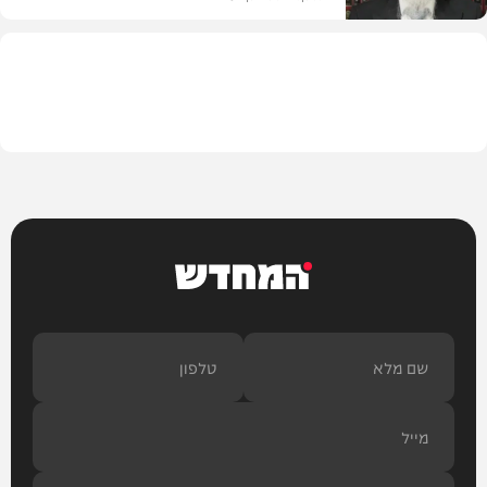
וידאו
המחדש