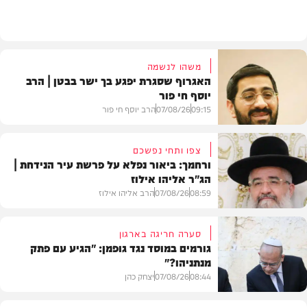
וידאו
משהו לנשמה
האגרוף שסגרת יפגע בך ישר בבטן | הרב
יוסף חי פור
09:15
07/08/26
הרב יוסף חי פור
צפו ותחי נפשכם
ורחמך: ביאור נפלא על פרשת עיר הנידחת |
הג"ר אליהו אילוז
וידאו
08:59
07/08/26
הרב אליהו אילוז
סערה חריגה בארגון
גורמים במוסד נגד גופמן: "הגיע עם פתק
מנתניהו?"
וידאו
08:44
07/08/26
יצחק כהן