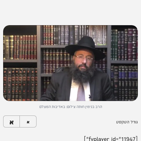
הרב בנימין חותה צילום: באדיבות המצלם
א
גודל הטקסט
א
[fvplayer id="11947"]