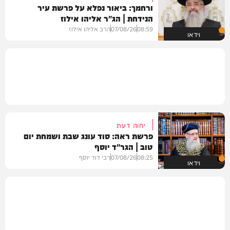
ורחמך: ביאור נפלא על פרשת עיר
הנידחת | הג"ר אליהו אילוז
08:59
07/08/26
הרב אליהו אילוז
וידאו
יחוה דעת
פרשת ראה: סוד עונג שבת ושמחת יום
טוב | הגר"ד יוסף
08:25
07/08/26
רבי דוד יוסף
וידאו