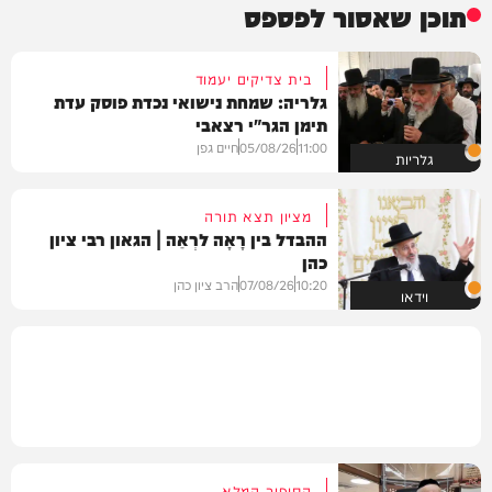
תוכן שאסור לפספס
בית צדיקים יעמוד
גלריה: שמחת נישואי נכדת פוסק עדת
תימן הגר"י רצאבי
11:00
05/08/26
חיים גפן
גלריות
מציון תצא תורה
ההבדל בין רָאָה לרְאֵה | הגאון רבי ציון
כהן
10:20
07/08/26
הרב ציון כהן
וידאו
הסיפור המלא