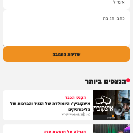
תגובה
שליחת התגובה
הנצפים ביותר
הקנס הכבד
איצקוביץ': היומולדת של הנגיד והברכות של
הליכודניקים
איצקוביץ'
06/08/26
21:40
חדשות
הגרלה על חופשת ענק