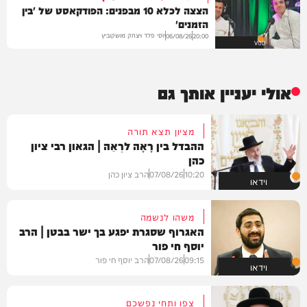
הצצה לכלא 10 מבפנים: הפודקאסט של 'בין
הזמנים'
יוסי פלד ויצחק מושקוביץ
06/08/26
20:00
VOD
אולי יעניין אותך גם
מציון תצא תורה
ההבדל בין רָאָה לרְאֵה | הגאון רבי ציון
כהן
10:20
07/08/26
הרב ציון כהן
וידאו
משהו לנשמה
האגרוף שסגרת יפגע בך ישר בבטן | הרב
יוסף חי פור
09:15
07/08/26
הרב יוסף חי פור
וידאו
צפו ותחי נפשכם