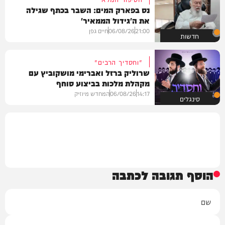
נס בפארק המים: השבר בכתף שגילה
את ה'גידול הממאיר'
21:00
06/08/26
חיים גפן
חדשות
"וחסדיך הרבים"
שרוליק ברזל ואברימי מושקוביץ עם
מקהלת מלכות בביצוע סוחף
14:17
06/08/26
המחדש מיוזיק
סינגלים
הוסף תגובה לכתבה
שם
אימייל