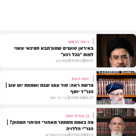
צבא וביטחון
דיווח דרמטי
באיראן טוענים שמוג'תבא חמינאי עשוי
למות "בכל רגע"
08:31
07/08/26
יצחק כהן
יחוה דעת
פרשת ראה: סוד עונג שבת ושמחת יום טוב |
הגר"ד יוסף
חדשות
08:25
07/08/26
רבי דוד יוסף
בן פורת יוסף
מה באמת מסתתר מאחורי הפיתוי המתוק? |
הגר"י הללויה
וידאו
08:12
07/08/26
מערכת המחדש