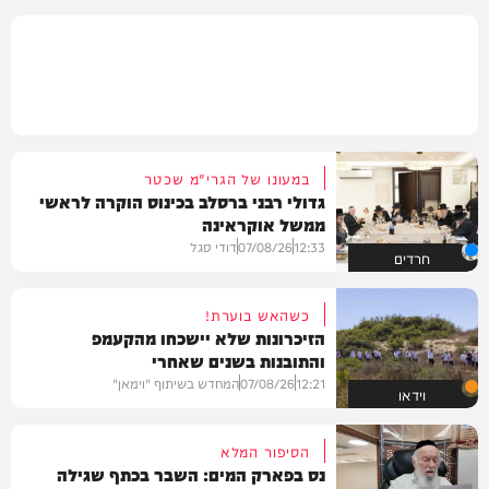
במעונו של הגרי"מ שכטר
גדולי רבני ברסלב בכינוס הוקרה לראשי
ממשל אוקראינה
12:33
07/08/26
דודי סגל
חרדים
כשהאש בוערת!
הזיכרונות שלא יישכחו מהקעמפ
והתובנות בשנים שאחרי
12:21
07/08/26
המחדש בשיתוף "וימאן"
וידאו
הסיפור המלא
נס בפארק המים: השבר בכתף שגילה