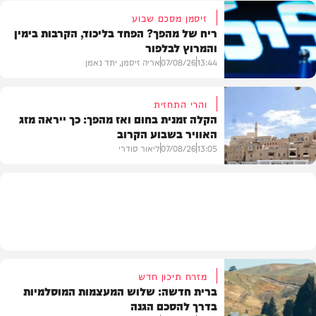
זיסמן מסכם שבוע
ריח של מהפך? הפחד בליכוד, הקרבות בימין
והמרוץ לבלפור
בארץ
13:44
07/08/26
אריה זיסמן, יתד נאמן
והרי התחזית
הקלה זמנית בחום ואז מהפך: כך ייראה מזג
האוויר בשבוע הקרוב
פוליטי
13:05
07/08/26
ליאור סודרי
מזג האוויר
מזרח תיכון חדש
ברית חדשה: שלוש המעצמות המוסלמיות
בדרך להסכם הגנה