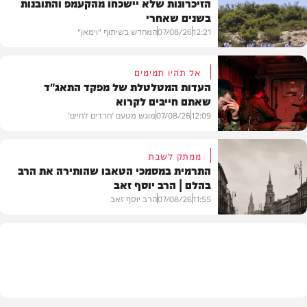
הזיכרונות שלא יישכחו מהקעמפ והתובנות
בשנים שאחרי
12:21
07/08/26
המחדש בשיתוף "וימאן"
אל תהיו תמימים
העדות המטלטלת של מפקד התאג"ד
שאתם חייבים לקרוא
וידאו
12:09
07/08/26
מוגש מטעם 'חרדים לחיים'
ממתק לשבת
התרמית במסמכי הטאבו שהותירה את הרב
בהלם | הרב יוסף זאב
דעות
11:55
07/08/26
הרב יוסף זאב
בית המדרש