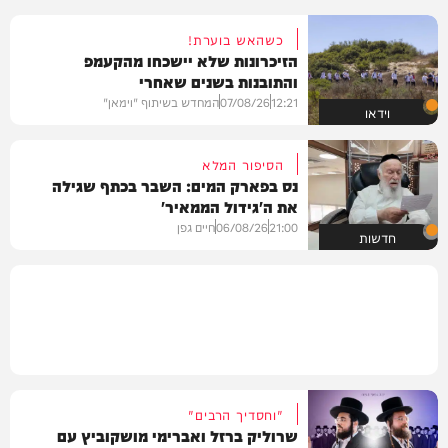
כשהאש בוערת!
הזיכרונות שלא יישכחו מהקעמפ
והתובנות בשנים שאחרי
12:21
07/08/26
המחדש בשיתוף "וימאן"
וידאו
הסיפור המלא
נס בפארק המים: השבר בכתף שגילה
את ה'גידול הממאיר'
21:00
06/08/26
חיים גפן
חדשות
"וחסדיך הרבים"
שרוליק ברזל ואברימי מושקוביץ עם