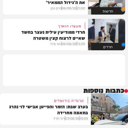
את ה'גידול הממאיר'
21:00
06/08/26
חיים גפן
חדשות
מעצרו הוארך
חרדי ממודיעין עילית נעצר בחשד
שאיים לרצוח קצין משטרה
13:05
06/08/26
יוסי פלד
חרדים
כתבות נוספות
טרגדיה בירושלים
בערב שבת: הזמר והפייטן אבישי לוי נהרג
בתאונה מחרידה
19:09
07/08/26
דוד חדד