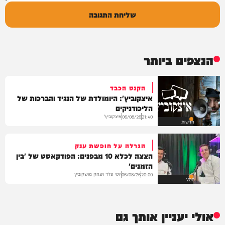
שליחת התגובה
הנצפים ביותר
הקנס הכבד
איצקוביץ': היומולדת של הנגיד והברכות של
הליכודניקים
איצקוביץ'
06/08/26
21:40
חדשות
הגרלה על חופשת ענק
הצצה לכלא 10 מבפנים: הפודקאסט של 'בין
הזמנים'
יוסי פלד ויצחק מושקוביץ
06/08/26
20:00
VOD
אולי יעניין אותך גם