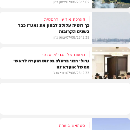
13:02
07/08/26
יצחק כהן
הערכת מודיעין דרמטית
כך רוסיה עלולה לבחון את נאט"ו כבר
בשנים הקרובות
בעולם
12:39
07/08/26
יצחק כהן
במעונו של הגרי"מ שכטר
גדולי רבני ברסלב בכינוס הוקרה לראשי
ממשל אוקראינה
בעולם
12:33
07/08/26
דודי סגל
חרדים
כשהאש בוערת!