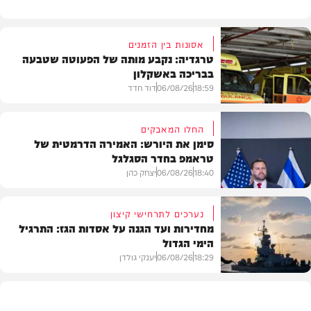
אסונות בין הזמנים
טרגדיה: נקבע מותה של הפעוטה שטבעה
בבריכה באשקלון
18:59
06/08/26
דוד חדד
החלו המאבקים
סימן את היורש: האמירה הדרמטית של
טראמפ בחדר הסגלגל
בארץ
18:40
06/08/26
יצחק כהן
נערכים לתרחישי קיצון
מחדירות ועד הגנה על אסדות הגז: התרגיל
הימי הגדול
בעולם
18:29
06/08/26
יענקי גולדן