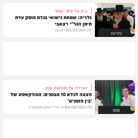
בית צדיקים יעמוד
גלריה: שמחת נישואי נכדת פוסק עדת
תימן הגר"י רצאבי
11:00
05/08/26
חיים גפן
גלריות
הגרלה על חופשת ענק
הצצה לכלא 10 מבפנים: הפודקאסט של
'בין הזמנים'
20:00
06/08/26
יוסי פלד ויצחק מושקוביץ
VOD