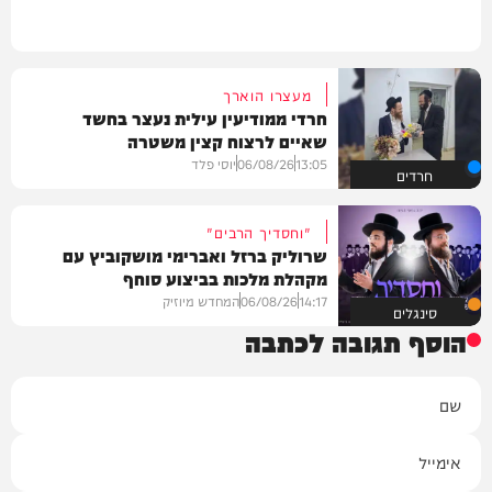
מעצרו הוארך
חרדי ממודיעין עילית נעצר בחשד
שאיים לרצוח קצין משטרה
13:05
06/08/26
יוסי פלד
חרדים
"וחסדיך הרבים"
שרוליק ברזל ואברימי מושקוביץ עם
מקהלת מלכות בביצוע סוחף
14:17
06/08/26
המחדש מיוזיק
סינגלים
הוסף תגובה לכתבה
שם
אימייל