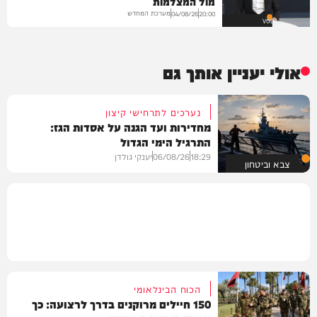
מול המצלמות
מערכת המחדש
04/08/26
20:00
VOD
אולי יעניין אותך גם
נערכים לתרחישי קיצון
מחדירות ועד הגנה על אסדות הגז:
התרגיל הימי הגדול
18:29
06/08/26
יענקי גולדן
צבא וביטחון
הכוח הבינלאומי
150 חיילים מרוקנים בדרך לרצועה: כך