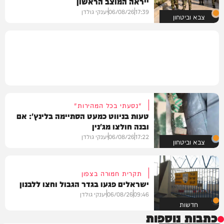
ייראה המוצב הראשון
17:39
06/08/26
יענקי גולדן
צבא וביטחון
"נסעתי בכל המהירות"
טעות בניווט כמעט הסתיימה בלינץ': אם
ובנה חולצו מג'נין
17:22
06/08/26
יענקי גולדן
צבא וביטחון
תקרית חמורה בצפון
ישראלים פגעו בגדר הגבול וחצו ללבנון
09:46
06/08/26
יענקי גולדן
חדשות
כתבות נוספות