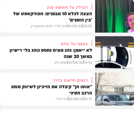
הגרלה על חופשת ענק
הצצה לכלא 10 מבפנים: הפודקאסט של
'בין הזמנים'
20:00
06/08/26
יוסי פלד ויצחק מושקוביץ
צפצף על כולם
לא ייאמן: נהג מונית נתפס נוהג בלי רישיון
במשך 20 שנה
VOD
19:54
06/08/26
יצחק כהן
דגמים חדשים בדרך
"אוטו חן" קיבלה את הזיכיון לשיווק מותג
הרכב הסיני
משטרה
19:15
06/08/26
דוד חדד
רכב