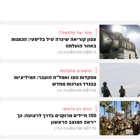
צבא וביטחון
מסר של מלחמה?
צפון קוריאה שיגרה טיל בליסטי: הכוננות
באזור הועלתה
18:13
06/08/26
יצחק כהן
חוששים מהסלמה
מפקדות פונו ואמל"ח הועבר: המיליציות
בבגדד נערכות מחדש
בעולם
17:56
06/08/26
יצחק כהן
הכוח הבינלאומי
150 חיילים מרוקנים בדרך לרצועה: כך
ייראה המוצב הראשון
בעולם
17:39
06/08/26
יענקי גולדן