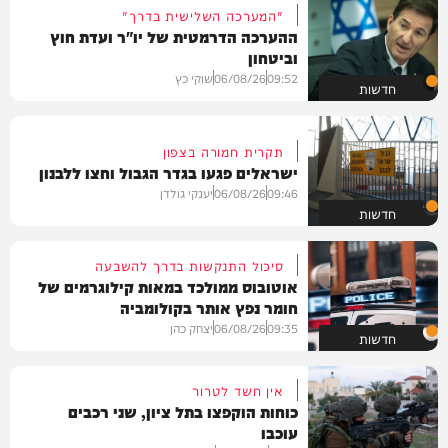
"המערכה השלישית בדרך"
ההערכה הדרמטית של יו"ר ועדת חוץ
וביטחון
09:52
06/08/26
שוקי כץ
חדשות
תקרית חמורה בצפון
ישראלים פגעו בגדר הגבול וחצו ללבנון
09:46
06/08/26
יענקי גולדן
חדשות
סיכול התנקשות בדרך להשבעה
אוטובוס ממולכד במאות קילוגרמים של
חומר נפץ אותר בקולומביה
09:35
06/08/26
יצחק כהן
חדשות
אין חשד לטרור
כוחות הוקפצו בתל ציון, שני רכבים
עוכבו