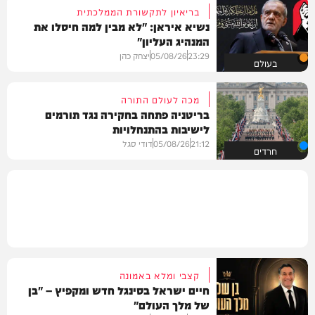
בריאיון לתקשורת הממלכתית
נשיא איראן: "לא מבין למה חיסלו את
המנהיג העליון"
23:29
05/08/26
יצחק כהן
בעולם
מכה לעולם התורה
בריטניה פתחה בחקירה נגד תורמים
לישיבות בהתנחלויות
21:12
05/08/26
דודי סגל
חרדים
קצבי ומלא באמונה
חיים ישראל בסינגל חדש ומקפיץ – "בן
של מלך העולם"