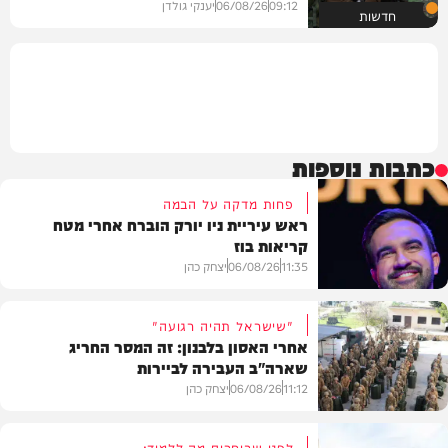
09:12
06/08/26
יענקי גולדן
חדשות
כתבות נוספות
פחות מדקה על הבמה
ראש עיריית ניו יורק הוברח אחרי מטח
קריאות בוז
11:35
06/08/26
יצחק כהן
"שישראל תהיה רגועה"
אחרי האסון בלבנון: זה המסר החריג
שארה"ב העבירה לביירות
בעולם
11:12
06/08/26
יצחק כהן
לפני שבוחרים מה ללמוד: