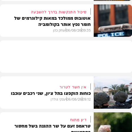
סיכול התנקשות בדרך להשבעה
אוטובוס ממולכד במאות קילוגרמים של
חומר נפץ אותר בקולומביה
חדשות
09:35
06/08/26
יצחק כהן
חדשות
אין חשד לטרור
כוחות הוקפצו בתל ציון, שני רכבים עוכבו
09:12
06/08/26
יענקי גולדן
דיון מתוח
טראמפ זעם על שר ההגנה בשל מחסור
בתחמושת
חדשות