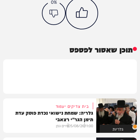
0%
תוכן שאסור לפספס
בית צדיקים יעמוד
גלריה: שמחת נישואי נכדת פוסק עדת
תימן הגר"י רצאבי
11:00
05/08/26
חיים גפן
גלריות