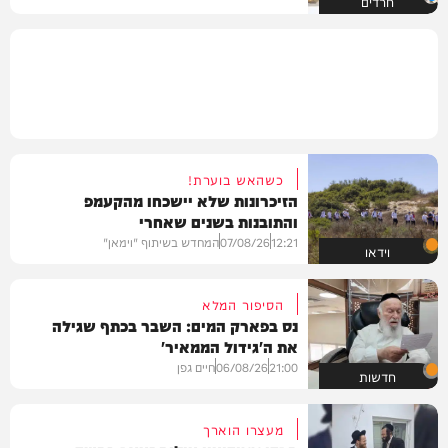
חרדים
כשהאש בוערת!
הזיכרונות שלא יישכחו מהקעמפ
והתובנות בשנים שאחרי
12:21
07/08/26
המחדש בשיתוף "וימאן"
וידאו
הסיפור המלא
נס בפארק המים: השבר בכתף שגילה
את ה'גידול הממאיר'
21:00
06/08/26
חיים גפן
חדשות
מעצרו הוארך