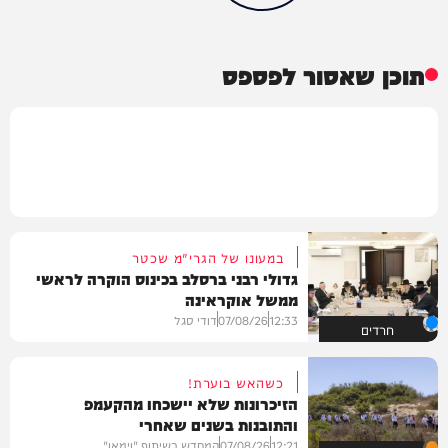
תוכן שאסור לפספס
במעונו של הגרי"מ שכטר
גדולי רבני ברסלב בכינוס הוקרה לראשי
ממשל אוקראינה
12:33
07/08/26
דודי סגל
חרדים
כשהאש בוערת!
הזיכרונות שלא יישכחו מהקעמפ
והתובנות בשנים שאחרי
12:21
07/08/26
המחדש בשיתוף "וימאן"