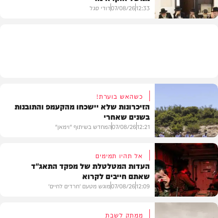
12:33
07/08/26
דודי סגל
חרדים
כשהאש בוערת!
הזיכרונות שלא יישכחו מהקעמפ והתובנות
בשנים שאחרי
12:21
07/08/26
המחדש בשיתוף "וימאן"
אל תהיו תמימים
העדות המטלטלת של מפקד התאג"ד
שאתם חייבים לקרוא
וידאו
12:09
07/08/26
מוגש מטעם 'חרדים לחיים'
ממתק לשבת