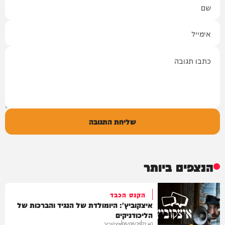
אימייל
תגובה
שליחת התגובה
הנצפים ביותר
הקנס הכבד
איצקוביץ': היומולדת של הנגיד והברכות של
הליכודניקים
איצקוביץ'
06/08/26
21:40