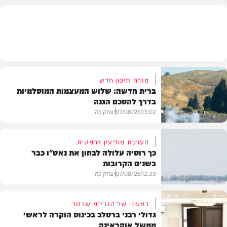
מזג האוויר
מזרח תיכון חדש
ברית חדשה: שלוש המעצמות המוסלמיות
בדרך להסכם הגנה
13:02
07/08/26
יצחק כהן
הערכת מודיעין דרמטית
כך רוסיה עלולה לבחון את נאט"ו כבר
בשנים הקרובות
בעולם
12:39
07/08/26
יצחק כהן
במעונו של הגרי"מ שכטר
גדולי רבני ברסלב בכינוס הוקרה לראשי
ממשל אוקראינה
בעולם