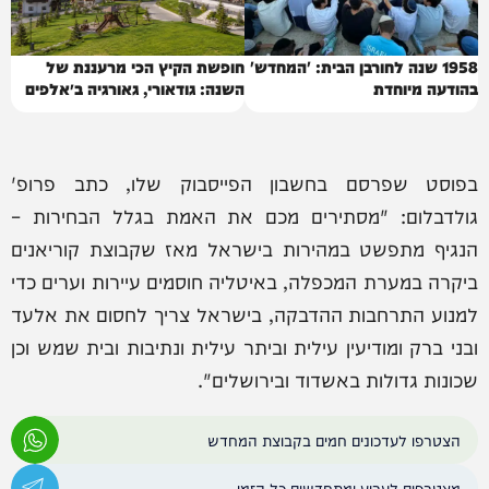
1958 שנה לחורבן הבית: 'המחדש'
חופשת הקיץ הכי מרעננת של
בהודעה מיוחדת
השנה: גודאורי, גאורגיה ב״אלפים
של הקווקז״
בפוסט שפרסם בחשבון הפייסבוק שלו, כתב פרופ'
גולדבלום: "מסתירים מכם את האמת בגלל הבחירות –
הנגיף מתפשט במהירות בישראל מאז שקבוצת קוריאנים
ביקרה במערת המכפלה, באיטליה חוסמים עיירות וערים כדי
למנוע התרחבות ההדבקה, בישראל צריך לחסום את אלעד
ובני ברק ומודיעין עילית וביתר עילית ונתיבות ובית שמש וכן
שכונות גדולות באשדוד ובירושלים".
הצטרפו לעדכונים חמים בקבוצת המחדש
מצטרפים לערוץ ומתחדשים כל הזמן