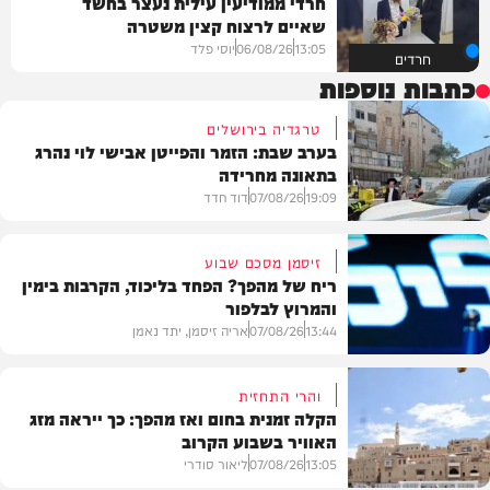
חרדי ממודיעין עילית נעצר בחשד
שאיים לרצוח קצין משטרה
13:05
06/08/26
יוסי פלד
חרדים
כתבות נוספות
טרגדיה בירושלים
בערב שבת: הזמר והפייטן אבישי לוי נהרג
בתאונה מחרידה
19:09
07/08/26
דוד חדד
זיסמן מסכם שבוע
ריח של מהפך? הפחד בליכוד, הקרבות בימין
והמרוץ לבלפור
בארץ
13:44
07/08/26
אריה זיסמן, יתד נאמן
והרי התחזית
הקלה זמנית בחום ואז מהפך: כך ייראה מזג
האוויר בשבוע הקרוב
פוליטי
13:05
07/08/26
ליאור סודרי