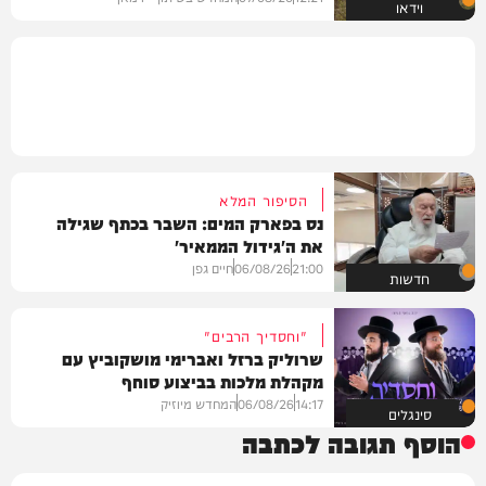
וידאו
הסיפור המלא
נס בפארק המים: השבר בכתף שגילה
את ה'גידול הממאיר'
21:00
06/08/26
חיים גפן
חדשות
"וחסדיך הרבים"
שרוליק ברזל ואברימי מושקוביץ עם
מקהלת מלכות בביצוע סוחף
14:17
06/08/26
המחדש מיוזיק
סינגלים
הוסף תגובה לכתבה
שם