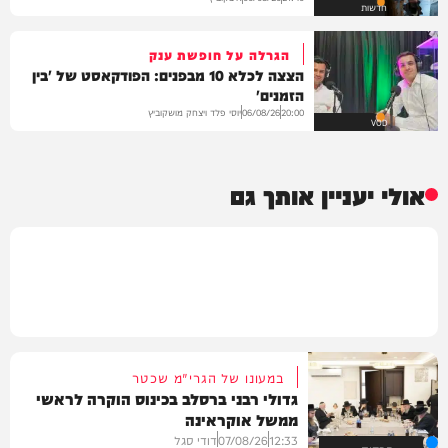
חדשות
הגרלה על חופשת ענק
הצצה לכלא 10 מבפנים: הפודקאסט של 'בין
הזמנים'
יוסי פלד ויצחק מושקוביץ
06/08/26
20:00
VOD
אולי יעניין אותך גם
במעונו של הגרי"מ שכטר
גדולי רבני ברסלב בכינוס הוקרה לראשי
ממשל אוקראינה
12:33
07/08/26
דודי סגל