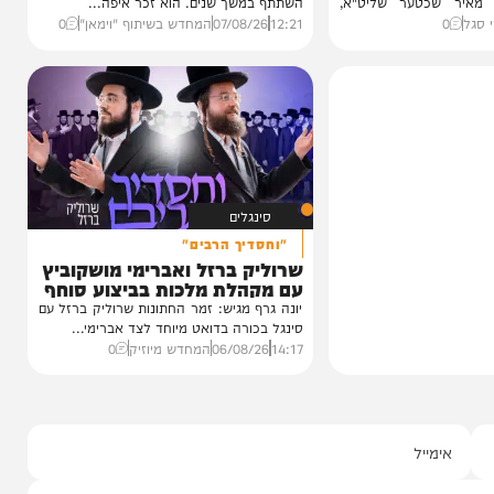
וידאו
טר
כשהאש בוערת!
ינוס הוקרה
הזיכרונות שלא יישכחו מהקעמפ
ינה
והתובנות בשנים שאחרי
ן חסידי ברסלב
במשך שנים הוא היה מלא בגעגוע לקעמפ שבו
כטער שליט"א,
השתתף במשך שנים. הוא זכר איפה...
12:21
07/08/26
המחדש בשיתוף "וימאן"
0
סינגלים
"וחסדיך הרבים"
שרוליק ברזל ואברימי מושקוביץ
עם מקהלת מלכות בביצוע סוחף
יונה גרף מגיש: זמר החתונות שרוליק ברזל עם