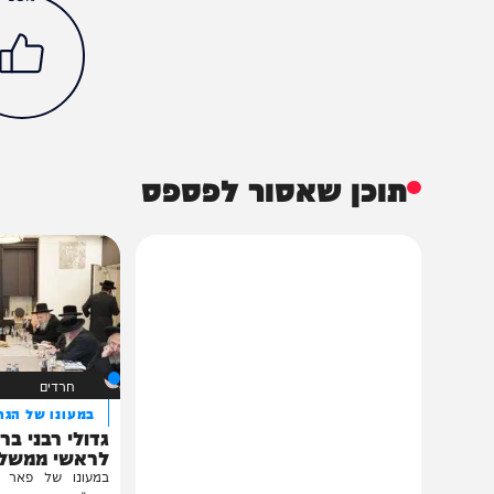
חדשות
צבא וביטחון
יירוט
שרביט קסמים
תל אביב
הכתבה עניינה א
93%
תוכן שאסור לפספס