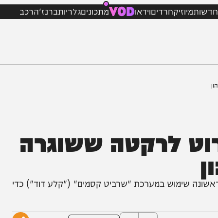
VOD
מיוזיק
חרדים
וידאו
מתכונים
גלריות
ברנז'ה
רכב
וט לרקטה ששוגרה
ימוש במערכת "שרביט קסמים" ("קלע דוד") כדי