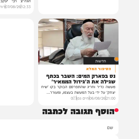
חרדים
במעונו של הגרי"מ שכ
גדולי רבני ברסלב בכ
לראשי ממשל אוקרא
במעונו של פאר הדור וזק
הגה"צ רבי יעקב מאיר ש
ובהשתתפות...
12:33
07/08/26
דודי סגל
0
חדשות
הסיפור המלא
נס בפארק המים: השבר בכתף
שגילה את ה'גידול הממאיר'
מעשה נדיר וחריג שהתפרסם הבוקר בקו 'שיח