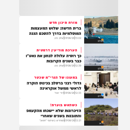
22:32
בהמשך להחייאה שבוצעה בבני ברק: הציבור
מתבקש להתפלל עבור הפעוט צבי בן שיינא
לרפואה שלמה
מזרח תיכון חדש
ברית חדשה: שלוש המעצמות
21:32
המוסלמיות בדרך להסכם הגנה
בין הזמנים: שלושה בחורי ישיבות חולצו
13:02
07/08/26
יצחק כהן
בעולם
מהכינרת לאחר שנסחפו לעומק האגם, בחוף
בלתי מוכרז כשהם על גבי אביזר ציפה.
הערכת מודיעין דרמטית
כך רוסיה עלולה לבחון את נאט"ו
כבר בשנים הקרובות
12:39
07/08/26
יצחק כהן
בעולם
21:31
בני ברק: חובשים ופראמדיקים של ארגון הצלה
במעונו של הגרי"מ שכטר
מבצעים פעולות החייאה על תינוק כבן שנה וחצי
גדולי רבני ברסלב בכינוס הוקרה
לאחר שנחנק משקית.
לראשי ממשל אוקראינה
12:33
07/08/26
דודי סגל
חרדים
כשהאש בוערת!
19:03