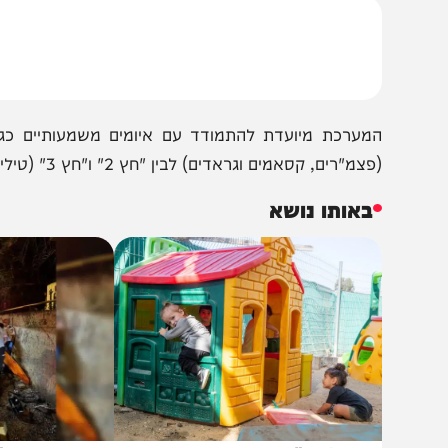
חרי שש שנים שהחלה לפעול, צה"ל עשה בפעם הראשונה שימו
קטה מרצועת עזה – זו ששוגרה לתל אביב. עלות הרקטה נאמד
מערכת מיועדת להתמודד עם איומים משמעותיים כגון רקטו
מ"רים, קסאמים וגראדים) לבין "חץ 2" ו"חץ 3" (טילים ארוכי טווח, בעיקר מאיראן, שנעים מחוץ לאטמוספירה).
באותו נושא