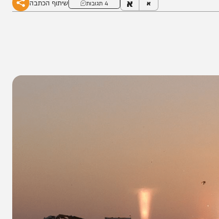
א
שיתוף הכתבה
א
4 תגובות