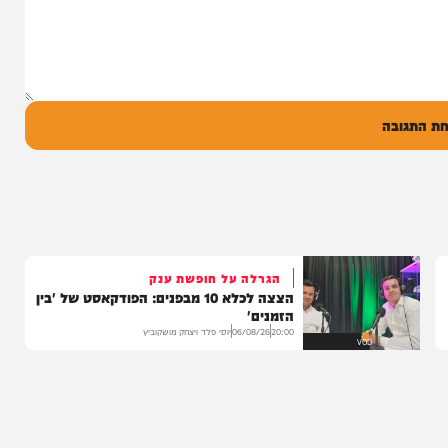
סינגל בכורה בדואט מיוחד לצד אברימי...
14:17
06/08/26
המחדש מיוזיק
0
ל
בה