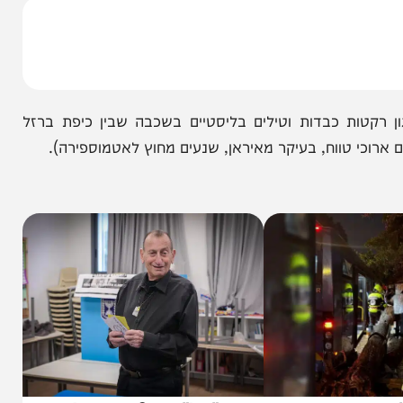
ש במערכת "שרביט קסמים" ("קלע דוד") כדי ליירט
ת בסך כמיליון שקלים.
ת כבדות וטילים בליסטיים בשכבה שבין כיפת ברזל