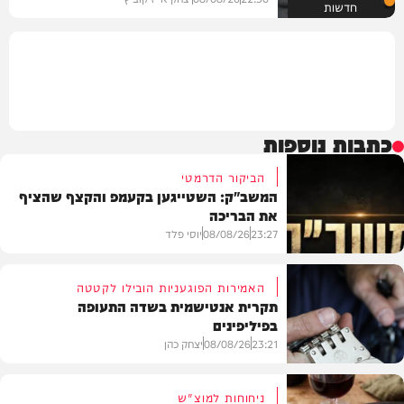
חדשות
כתבות נוספות
הביקור הדרמטי
המשב"ק: השטייגען בקעמפ והקצף שהציף
את הבריכה
23:27
08/08/26
יוסי פלד
האמירות הפוגעניות הובילו לקטטה
תקרית אנטישמית בשדה התעופה
בפיליפינים
המשב"ק
23:21
08/08/26
יצחק כהן
ניחוחות למוצ"ש