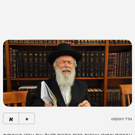
א
גודל הטקסט
א
אברכים ובחורי ישיבות רבים נוהגים לנצל את ערבי השבתות