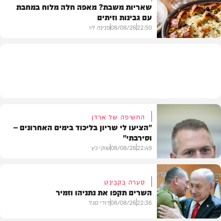
שאריות משבת? מאפה חלה מלוח במחבת
עם גבינות וזיתים
חדשות
22:50
08/08/26
פנינה לוי
מתכונים
החשיפה של ארדן
"הציעו לי שריון בליכוד בימים האחרונים –
וסירבתי"
22:49
08/08/26
שוקי כץ
סערה בקבינט
השרים תקפו את נתניהו וזמיר
חדשות
22:36
08/08/26
דודי סגל