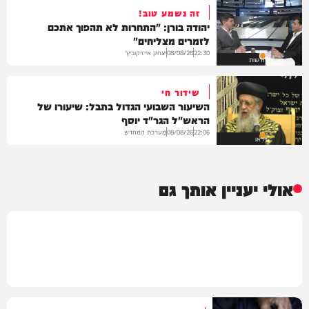
זה נשמע טוב!
יהודה בורן: "התחרות לא תהפוך אתכם
לזמרים מצליחים"
יצחק אייזיקוביץ'
08/08/26
22:30
חדשות
שידור חי
השיעור השבועי הגדול בתבל: שיעורו של
הראש"ל הגר"ד יוסף
מערכת המחדש
08/08/26
22:06
וידאו
אולי יעניין אותך גם