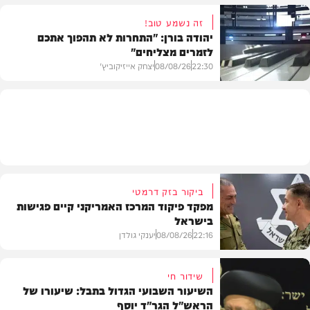
זה נשמע טוב!
יהודה בורן: "התחרות לא תהפוך אתכם
לזמרים מצליחים"
מדיני
22:30
08/08/26
יצחק אייזיקוביץ'
חדשות
ביקור בזק דרמטי
מפקד פיקוד המרכז האמריקני קיים פגישות
בישראל
22:16
08/08/26
יענקי גולדן
שידור חי
השיעור השבועי הגדול בתבל: שיעורו של
הראש"ל הגר"ד יוסף
חדשות