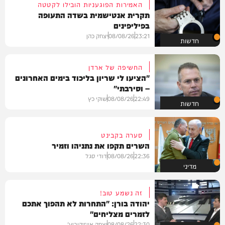
האמירות הפוגעניות הובילו לקטטה
תקרית אנטישמית בשדה התעופה
בפיליפינים
23:21
08/08/26
יצחק כהן
חדשות
החשיפה של ארדן
"הציעו לי שריון בליכוד בימים האחרונים
– וסירבתי"
22:49
08/08/26
שוקי כץ
חדשות
סערה בקבינט
השרים תקפו את נתניהו וזמיר
22:36
08/08/26
דודי סגל
מדיני
זה נשמע טוב!
יהודה בורן: "התחרות לא תהפוך אתכם
לזמרים מצליחים"
22:30
08/08/26
יצחק אייזיקוביץ'