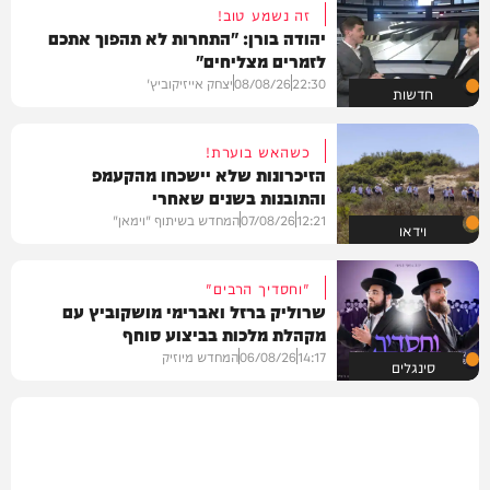
זה נשמע טוב!
יהודה בורן: "התחרות לא תהפוך אתכם
לזמרים מצליחים"
22:30
08/08/26
יצחק אייזיקוביץ'
חדשות
כשהאש בוערת!
הזיכרונות שלא יישכחו מהקעמפ
והתובנות בשנים שאחרי
12:21
07/08/26
המחדש בשיתוף "וימאן"
וידאו
"וחסדיך הרבים"
שרוליק ברזל ואברימי מושקוביץ עם
מקהלת מלכות בביצוע סוחף
14:17
06/08/26
המחדש מיוזיק
סינגלים