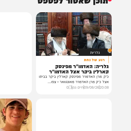
תוכן שאסור לפספס
גלריות
רגע של נחת
גלריה: האדמו"ר מפינסק
קארלין ביקר אצל האדמו"ר
מאונגוואר
כ״ק מרן האדמו״ר מפינסק קארלין ביקר בביתו
אצל כ״ק מרן האדמו״ר מאונגוואר • צפו...