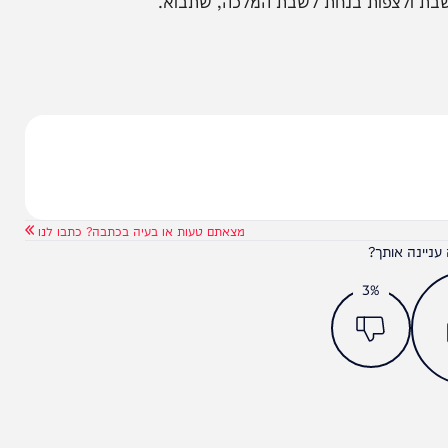
וגרמו להדים רבים ולחיזוקים בענין זה של קבלת שבת
הסיא. רבני קהילות ושכונות עוררו את בני קהילתם
וסעים בפראות דקות ספורות קודם השקיעה, וכדבריהם
צפות בנחת לשבת המלכה, שתבוא.
מצאתם טעות או בעיה בכתבה? כתבו לנו
ותך?
3%