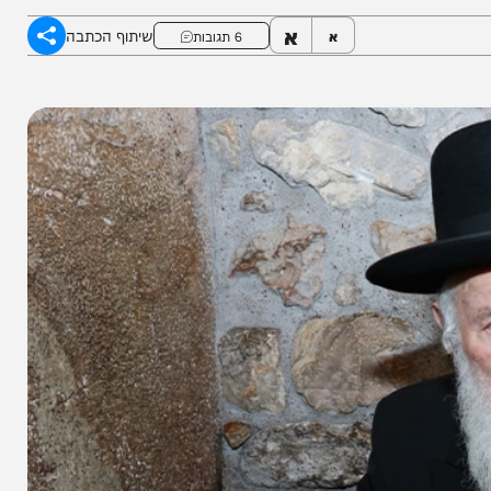
א
שיתוף הכתבה
א
6 תגובות