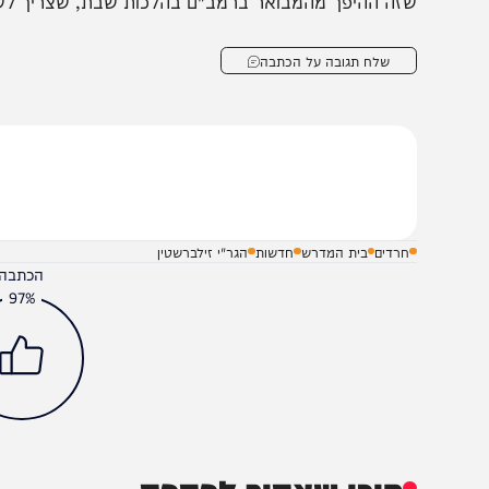
בריו של עמוד ההוראה התפרסמו השבוע ברחבי הציבור החרדי, 
וקדם, ולהמנע מעשיית מלאכות סמוך לשבת, וקל וחומר בפר
הקפיד על הדבר, ולהלחם נגד תופעה זו, ולמחות בנהגים הנ
זה ההיפך מהמבואר ברמב"ם בהלכות שבת, שצריך לשבת ול
שלח תגובה על הכתבה
חרדים
בית המדרש
חדשות
הגר"י זילברשטין
הכתבה עניינה א
97%