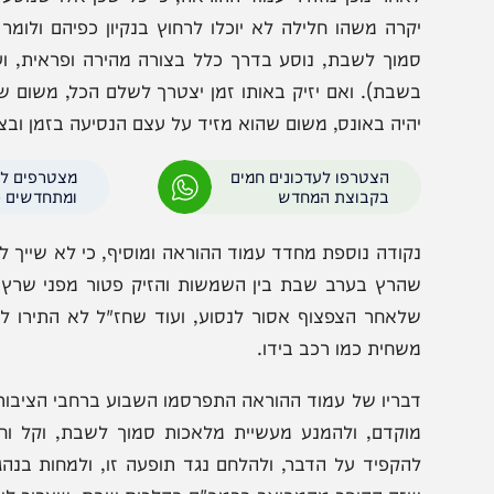
ין ראוי לנסוע לים בערב שבת
הגר"י זילברשטיין למ
קרובה
לשבת שבעה
אחר מכן מזהיר עמוד ההוראה, כי כל שכן אלו שנוסעים בכבי
קרה משהו חלילה לא יוכלו לרחוץ בנקיון כפיהם ולומר שהיו ש
מוך לשבת, נוסע בדרך כלל בצורה מהירה ופראית, ועלול ל
שבת). ואם יזיק באותו זמן יצטרך לשלם הכל, משום שלא ייח
היה באונס, משום שהוא מזיד על עצם הנסיעה בזמן ובצורה כזו
הצטרפו לעדכונים חמים
מצטרפים לערוץ
בקבוצת המחדש
ומתחדשים כל הזמן
קודה נוספת מחדד עמוד ההוראה ומוסיף, כי לא שייך לומר 
הרץ בערב שבת בין השמשות והזיק פטור מפני שרץ ברשות,
לאחר הצפצוף אסור לנסוע, ועוד שחז"ל לא התירו לרוץ ב
שחית כמו רכב בידו.