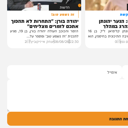
ששני כלי...
23:03
09/08/26
יצחק כהן
0
חדשות
זה נשמע טוב!
יהונתן
יהודה בורן: "התחרות לא תהפוך
מהלך
אתכם לזמרים מצליחים"
הותר לפרסום: יהונתן קלימיאן ז"ל, בן 16
הזמר והכוכב העולה יהודה בורן, בן 19, מגיע
נית בחיספין, הוא
לתכנית 'זה נשמע טוב' ומספר על...
22:30
08/08/26
יצחק אייזיקוביץ'
2
ל