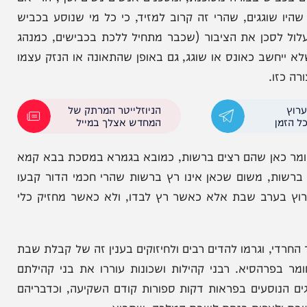
שפחה: לא
פסק הלכה דרמטי: בן שאביו מחלל
שבת – ידאג שלא יתחסן
ש בצורה מסוכנת, ומסכנים אנשים נשים וטף, הרי אם
וגגים, שהרי זה קרוב למזיד, כי כל מי שנוסע בכביש
סכן את הציבור (שכבר מתחיל ללכת בכבישים, כמנהג
שב כאונס או שוגג, גם באופן שהתאונה או הנזק עצמו
.
הניוזלייטר המרתק של
המחדש אצלך במייל
כאן שהם רצים ברשות, כמובא בגמרא במסכת בבא קמא
 משום שכאן אינו רץ ברשות שהרי חכמי הדור קבעו
ערב שבת אלא כאשר רץ לבדו, ולא כאשר מחזיק כלי