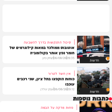
סיכול התנקשות בדרך להשבעה
אוטובוס ממולכד במאות קילוגרמים של
חומר נפץ אותר בקולומביה
09:35
06/08/26
יצחק כהן
חדשות
אין חשד לטרור
כוחות הוקפצו בתל ציון, שני רכבים
עוכבו
09:12
06/08/26
יענקי גולדן
חדשות
כתבות נוספות
פחות מדקה על הבמה