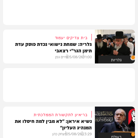
בית צדיקים יעמוד
גלריה: שמחת נישואי נכדת פוסק עדת
תימן הגר"י רצאבי
11:00
05/08/26
חיים גפן
גלריות
בריאיון לתקשורת הממלכתית
נשיא איראן: "לא מבין למה חיסלו את
המנהיג העליון"
23:29
05/08/26
יצחק כהן
בעולם