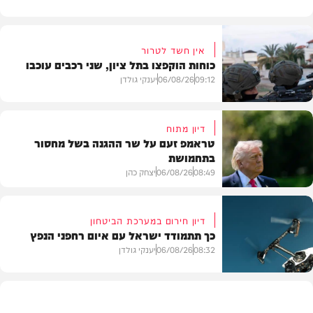
אין חשד לטרור
כוחות הוקפצו בתל ציון, שני רכבים עוכבו
09:12
06/08/26
יענקי גולדן
דיון מתוח
טראמפ זעם על שר ההגנה בשל מחסור
בתחמושת
חדשות
08:49
06/08/26
יצחק כהן
דיון חירום במערכת הביטחון
כך תתמודד ישראל עם איום רחפני הנפץ
חדשות
08:32
06/08/26
יענקי גולדן