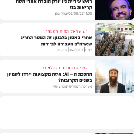
ראש עיריית ניו יורק הוברח אחרי מטח
קריאות בוז
11:35
06/08/26
יצחק כהן
"שישראל תהיה רגועה"
אחרי האסון בלבנון: זה המסר החריג
שארה"ב העבירה לביירות
בעולם
11:12
06/08/26
יצחק כהן
לפני שבוחרים מה ללמוד:
מהפכת ה – AI: איזה מקצועות יירדו לטמיון
בשנים הקרובות?
מדיני
מערכת המחדש תוכן שיווקי
תוכן שיווקי