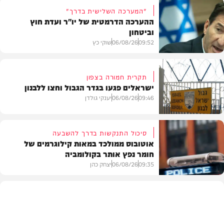
"המערכה השלישית בדרך"
ההערכה הדרמטית של יו"ר ועדת חוץ
וביטחון
09:52
06/08/26
שוקי כץ
תקרית חמורה בצפון
ישראלים פגעו בגדר הגבול וחצו ללבנון
חדשות
09:46
06/08/26
יענקי גולדן
סיכול התנקשות בדרך להשבעה
אוטובוס ממולכד במאות קילוגרמים של
חומר נפץ אותר בקולומביה
חדשות
09:35
06/08/26
יצחק כהן
חדשות