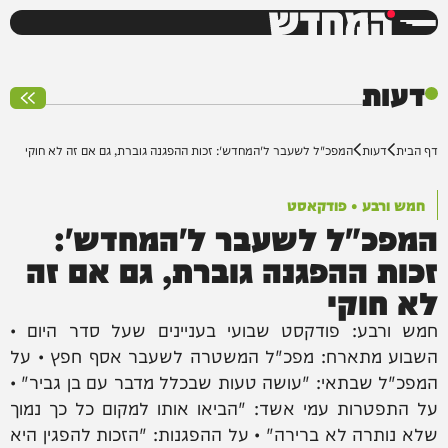
המחדש
0%
דעות
דף הבית
דעות
המפכ"ל לשעבר ל'המחדש': זכות ההפגנה גוברת, גם אם זה לא חוקי
חמש ורבע • פודקאסט
המפכ"ל לשעבר ל'המחדש':
זכות ההפגנה גוברת, גם אם זה
לא חוקי
חמש ורבע: פודקסט שבועי בעניינים שעל סדר היום •
השבוע מתארח: מפכ"ל המשטרה לשעבר אסף חפץ • על
המפכ"ל שבתאי: "עושה טעות שבכלל מדבר עם בן גביר" •
על התפטרות עמי אשד: "הביאו אותו למקום כל כך נמוך
שלא נותרה לא ברירה" • על ההפגנות: "הזכות להפגין היא