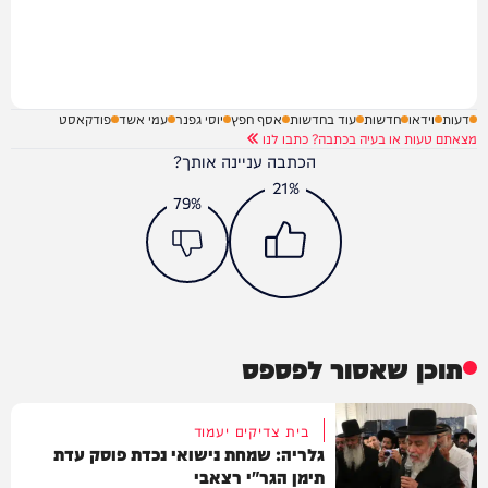
דעות
וידאו
חדשות
עוד בחדשות
אסף חפץ
יוסי גפנר
עמי אשד
פודקאסט
מצאתם טעות או בעיה בכתבה? כתבו לנו
הכתבה עניינה אותך?
21%
79%
תוכן שאסור לפספס
בית צדיקים יעמוד
גלריה: שמחת נישואי נכדת פוסק עדת
תימן הגר"י רצאבי