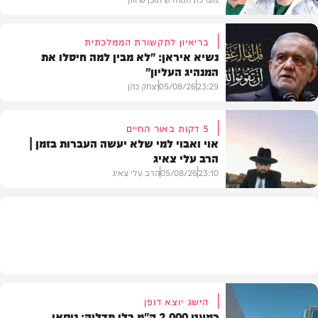
בריאיון לתקשורת הממלכתית
נשיא איראן: "לא מבין למה חיסלו את
המנהיג העליון"
תוכן שיווקי
23:29
05/08/26
יצחק כהן
5 דקות באור החיים
אוי ואבוי למי שלא יעשה העברות בזמן |
הרב עלי צאיג
בעולם
23:10
05/08/26
הרב עלי צאיג
בית המדרש
הישג יוצא דופן
כמעט 2,000 ק"מ בלי תדלוק: ניסאן