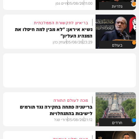
11:00
05/08/26
חיים גפן
גלריות
בריאיון לתקשורת הממלכתית
נשיא איראן: "לא מבין למה חיסלו את
המנהיג העליון"
23:29
05/08/26
יצחק כהן
בעולם
מכה לעולם התורה
בריטניה פתחה בחקירה נגד תורמים
לישיבות בהתנחלויות
21:12
05/08/26
דודי סגל
חרדים
קצבי ומלא באמונה