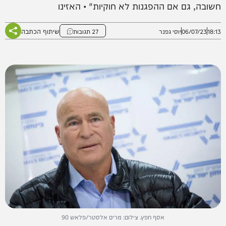
חשובה, גם אם ההפגנות לא חוקיות" • האזינו
שיתוף הכתבה
18:13
06/07/23
יוסי גפנר
27 תגובות
אסף חפץ. צילום: מרים אלסטר/פלאש 90