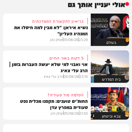
אולי יעניין אותך גם
בריאיון לתקשורת הממלכתית
נשיא איראן: "לא מבין למה חיסלו את
המנהיג העליון"
23:29
05/08/26
יצחק כהן
בעולם
5 דקות באור החיים
אוי ואבוי למי שלא יעשה העברות בזמן |
הרב עלי צאיג
23:10
05/08/26
הרב עלי צאיג
בית המדרש
הסלמה מול סעודיה?
החות'ים טוענים: תקפנו מכלית נפט
סעודית במפרץ עדן
21:50
05/08/26
יצחק כהן
צבא וביטחון