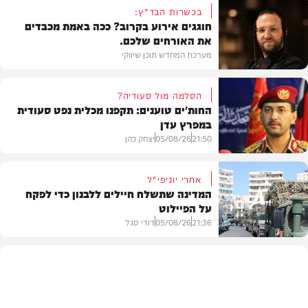
בכשרות הבד"ץ:
חוגגים אירוע בקרוב? ככה באמת מכבדים
את האורחים שלכם.
מערכת המחדש תוכן שיווקי
הסלמה מול סעודיה?
החות'ים טוענים: תקפנו מכלית נפט סעודית
במפרץ עדן
תוכן שיווקי
21:50
05/08/26
יצחק כהן
אחרי יוניפי"ל
המדינה שתשלח חיילים ללבנון כדי לפקח
על הפיילוט
צבא וביטחון
21:36
05/08/26
דודי סגל
מדיני