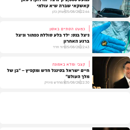
קאשקאי שברה שיא עולמי
22:44
05/08/26
יצחק כהן
כמעט הסתיים באסון
ניצל בנס: ילד בלע סוללת כפתור וניצל
ברגע האחרון
חדשות הרכב
22:43
05/08/26
דוד חדד
קצבי ומלא באמונה
חיים ישראל בסינגל חדש ומקפיץ – "בן של
מלך העולם"
בריאות
22:30
05/08/26
המחדש מיוזיק
חדש במוזיקה