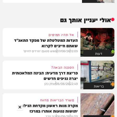
VOD
אולי יעניין אותך גם
אל תהיו תמימים
העדות המטלטלת של מפקד התאג"ד
שאתם חייבים לקרוא
12:09
07/08/26
מוגש מטעם 'חרדים לחיים'
דעות
הסכנה הבאה?
פריצת דרך מדעית: הבינה המלאכותית
יצרה נגיפים חדשים
22:49
06/08/26
יצחק כהן
בריאות
משרד הבריאות מדווח
מקרה מוות ראשון מקדחת הנילוס:
יתושות נגועות אותרו במרכז
14:59
06/08/26
דוד חדד