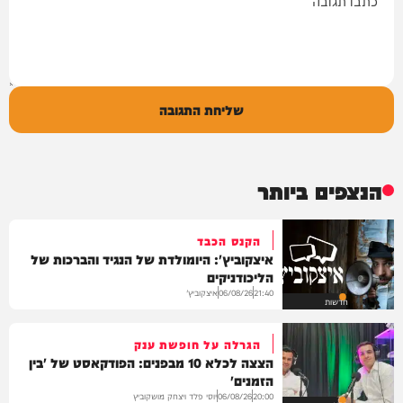
שליחת התגובה
הנצפים ביותר
הקנס הכבד
איצקוביץ': היומולדת של הנגיד והברכות של
הליכודניקים
איצקוביץ'
06/08/26
21:40
חדשות
הגרלה על חופשת ענק
הצצה לכלא 10 מבפנים: הפודקאסט של 'בין
הזמנים'
יוסי פלד ויצחק מושקוביץ
06/08/26
20:00