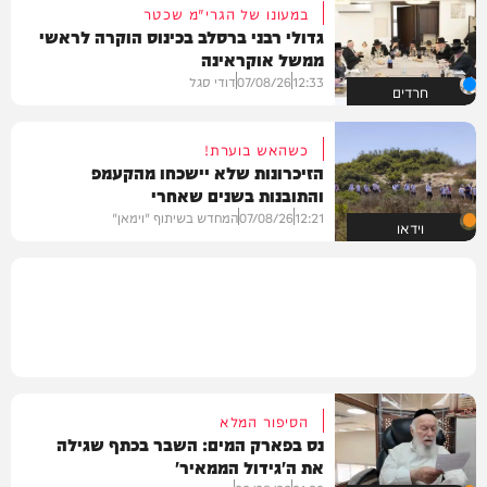
במעונו של הגרי"מ שכטר
גדולי רבני ברסלב בכינוס הוקרה לראשי
ממשל אוקראינה
12:33
07/08/26
דודי סגל
חרדים
כשהאש בוערת!
הזיכרונות שלא יישכחו מהקעמפ
והתובנות בשנים שאחרי
12:21
07/08/26
המחדש בשיתוף "וימאן"
וידאו
הסיפור המלא
נס בפארק המים: השבר בכתף שגילה
את ה'גידול הממאיר'