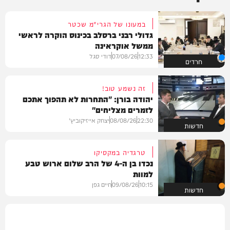
במעונו של הגרי"מ שכטר
גדולי רבני ברסלב בכינוס הוקרה לראשי
ממשל אוקראינה
12:33
07/08/26
דודי סגל
חרדים
זה נשמע טוב!
יהודה בורן: "התחרות לא תהפוך אתכם
לזמרים מצליחים"
22:30
08/08/26
יצחק אייזיקוביץ'
חדשות
טרגדיה במקסיקו
נכדו בן ה-4 של הרב שלום ארוש טבע
למוות
10:15
09/08/26
חיים גפן
חדשות