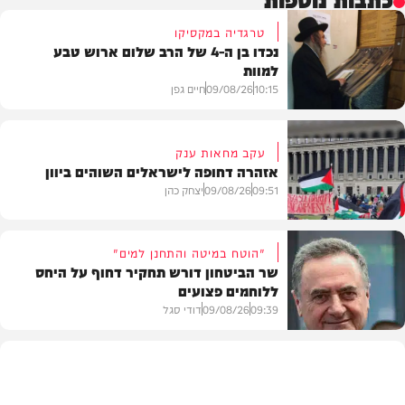
טרגדיה במקסיקו
נכדו בן ה-4 של הרב שלום ארוש טבע
למוות
10:15
09/08/26
חיים גפן
עקב מחאות ענק
אזהרה דחופה לישראלים השוהים ביוון
חדשות
09:51
09/08/26
יצחק כהן
"הוטח במיטה והתחנן למים"
שר הביטחון דורש תחקיר דחוף על היחס
ללוחמים פצועים
חדשות
09:39
09/08/26
דודי סגל
חדשות