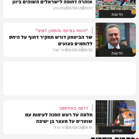
אזהרה דחופה לישראלים השוהים ביוון
09:51
09/08/26
יצחק כהן
חדשות
"הוטח במיטה והתחנן למים"
שר הביטחון דורש תחקיר דחוף על היחס
ללוחמים פצועים
09:39
09/08/26
דודי סגל
חדשות
דרמה באחיסמך
תלונה על רעש הפכה לעימות עם
שוטרים על מעצר בן ישיבה
09:16
09/08/26
דוד חדד
חרדים
כתבות נוספות