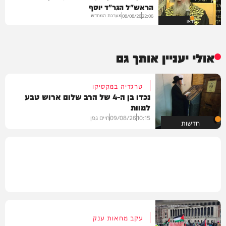
הראש"ל הגר"ד יוסף
מערכת המחדש
08/08/26
22:06
וידאו
אולי יעניין אותך גם
טרגדיה במקסיקו
נכדו בן ה-4 של הרב שלום ארוש טבע
למוות
10:15
09/08/26
חיים גפן
חדשות
עקב מחאות ענק