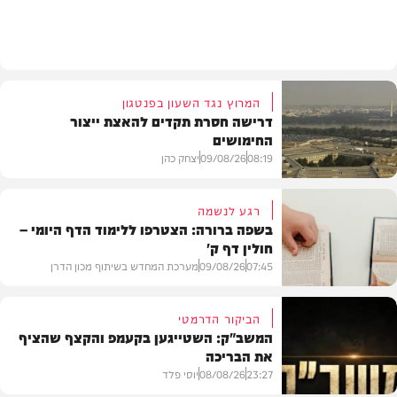
חדשות
המרוץ נגד השעון בפנטגון
דרישה חסרת תקדים להאצת ייצור
החימושים
08:19
09/08/26
יצחק כהן
רגע לנשמה
בשפה ברורה: הצטרפו ללימוד הדף היומי –
חולין דף ק'
חדשות
07:45
09/08/26
מערכת המחדש בשיתוף מכון הדרן
הביקור הדרמטי
המשב"ק: השטייגען בקעמפ והקצף שהציף
את הבריכה
בית המדרש
23:27
08/08/26
יוסי פלד