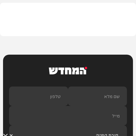
המשב"ק
המחדש