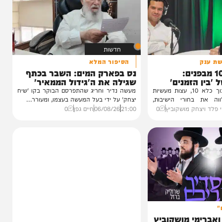
חדשות
הסיפור המלא
1 מבפנים:
נס בפארק המים: השבר בכתף
זמנים'
שגילה את ה'גידול הממאיר'
עדות מטלטלת מתוך כלא 10, עצות מעשיות
מעשה נדיר וחריג שהתפרסם הבוקר בקו 'שיח
חורי הישיבות,
יצחק' על ידי בעל המעשה בעצמו, ומעורר...
חק מושקוביץ
0
21:00
06/08/26
חיים גפן
0