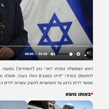
אש הממשלה נתניהו לארי כהן ('המחדש') במענה לשאלה כ
התעסק בטרור: "היינו במצבים כאלו בעבר, ופעלנו נגד מחב
פשר לדלג כרגע על האפשרות להשיב עשרות ילדים הביתה".