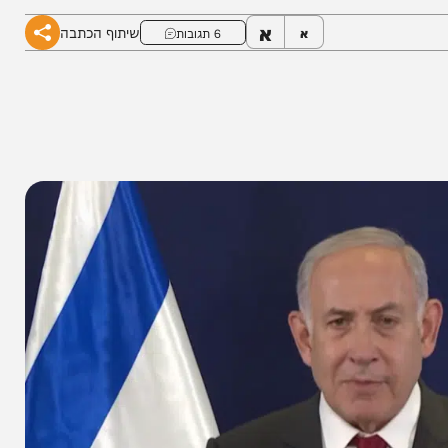
יתה".
א
שיתוף הכתבה
א
6 תגובות