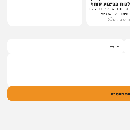
י מושקוביץ
יצוע סוחף
 שרוליק ברזל עם
ד אברימי...
ק
0
ל