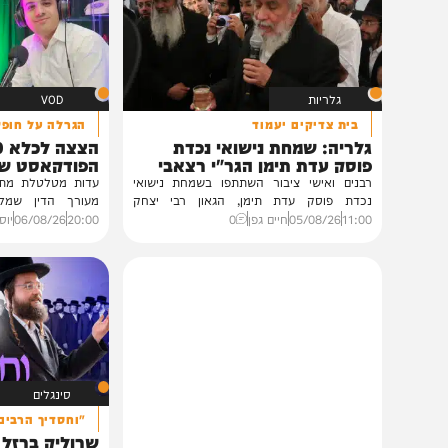
תוכן שאסור לפספס
גלריות
VOD
בית צדיקים יעמוד
הגרלה על חופשת ענק
גלריה: שמחת נישואי נכדת
הצצה לכלא 0
פוסק עדת תימן הגר"י רצאבי
הפודקאסט של 'בין ה
רבנים ואישי ציבור השתתפו בשמחת נישואי
נכדת פוסק עדת תימן, הגאון רבי יצחק
מעורך הדין שמלווה את ב
רצאבי,...
ביקורת...
11:00
05/08/26
חיים גפן
0
20:00
06/08/26
יוסי פלד ויצ