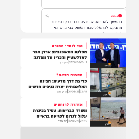
22:32
בהמשך להחייאה שבוצעה בבני ברק: הציבור
מתבקש להתפלל עבור הפעוט צבי בן שיינא
לרפואה שלמה
נגד לומדי התורה
מפלגת המאוכזבים: ארדן חבר
21:32
לאדלשטיין והכריז על מפלגה
בין הזמנים: שלושה בחורי ישיבות חולצו
00:17
07/08/26
שוקי כץ
פוליטי
מהכינרת לאחר שנסחפו לעומק האגם, בחוף
בלתי מוכרז כשהם על גבי אביזר ציפה.
הסכנה הבאה?
פריצת דרך מדעית: הבינה
המלאכותית יצרה נגיפים חדשים
22:49
06/08/26
יצחק כהן
21:31
בריאות
בני ברק: חובשים ופראמדיקים של ארגון הצלה
אזהרה לרוחצים
מבצעים פעולות החייאה על תינוק כבן שנה וחצי
משרד הבריאות: טפיל בכינרת
לאחר שנחנק משקית.
עלול לגרום לפגיעה בראייה
22:35
06/08/26
דוד חדד
בארץ