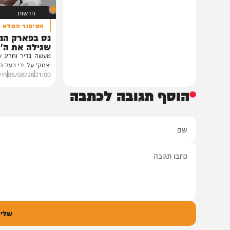
ובהשתתפות...
12:33
07/08/26
דודי סגל
0
חדשות
הסיפור המלא
נס בפארק המים: ה
שגילה את ה'גידול ה
מעשה נדיר וחריג שהתפרסם 
יצחק' על ידי בעל המעשה בעצ
21:00
06/08/26
חיים גפן
0
הוסף תגובה לכתבה
ם
אימיי