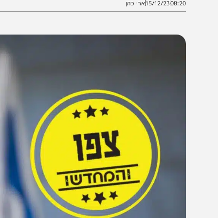
08:2
15/12/23
ארי כהן