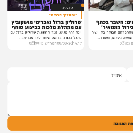
12:21
07/08/26
המחדש בשיתוף "וימאן"
0
סינגלים
"וחסדיך הרבים"
שבר בכתף
שרוליק ברזל ואברימי מושקוביץ
ממאיר'
עם מקהלת מלכות בביצוע סוחף
הבוקר בקו 'שיח
יונה גרף מגיש: זמר החתונות שרוליק ברזל עם
מו, ומעורר...
סינגל בכורה בדואט מיוחד לצד אברימי...
14:17
06/08/26
המחדש מיוזיק
0
ל