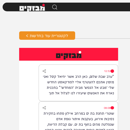
מבזקים
לקטגוריית עוד בחדשות >
מבזקים
12:52
*ערב שבת שלום, כאן הרב אשר יחיאל קסל ואני
מזמין אתכם להצטרף אליי לפודקאסט החדש
שלי 'מבט אל הנפש' מבית 'המחדש'* בתכנית
נארח את האנשים שיעזרו לנו לצלול אל תוך
נבכי הנפש, לגלות את הסודות ואת כל מה
שטמון בה. *והשבוע: היועץ ואיש החינוך, הרב
08:08
נח פלאי*. מתי? *תכנית הבכורה תשודר אי"ה
שוטרי תחנת בת ים במרחב איילון פתחו בחקירת
במוצ"ש, בשעה 22:00* *חפשו בגוגל: המחדש*
נסיבות אירוע, בעקבות איתור גופת אדם
ובואו לצפות בנו!