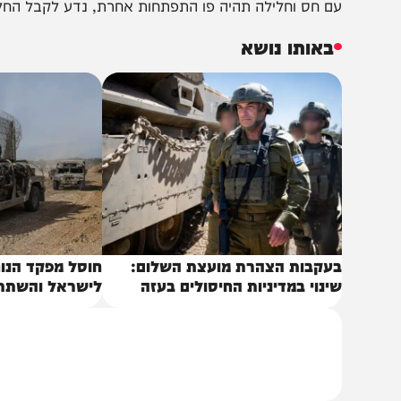
שר גנץ: כבר דחינו את מועד הבחירות לרשויות המקומיות בחו
ת הבחירות במועדם, לדעתי אפשר לנהל את זה בצורה סבירה.
מלחמה, הבחירות באותם מקומות ידחו.
ם חס וחלילה תהיה פו התפתחות אחרת, נדע לקבל החלטות אח
באותו נושא
עקבות הצהרת מועצת השלום:
חוסל מפקד הנוח'בה 
ינוי במדיניות החיסולים בעזה
לישראל והשתתף בלח