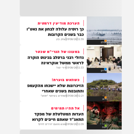
21:32
בין הזמנים: שלושה בחורי ישיבות חולצו
מהכינרת לאחר שנסחפו לעומק האגם, בחוף
בלתי מוכרז כשהם על גבי אביזר ציפה.
הערכת מודיעין דרמטית
כך רוסיה עלולה לבחון את נאט"ו
21:31
כבר בשנים הקרובות
בני ברק: חובשים ופראמדיקים של ארגון הצלה
12:39
07/08/26
יצחק כהן
בעולם
מבצעים פעולות החייאה על תינוק כבן שנה וחצי
לאחר שנחנק משקית.
במעונו של הגרי"מ שכטר
גדולי רבני ברסלב בכינוס הוקרה
לראשי ממשל אוקראינה
12:33
07/08/26
דודי סגל
חרדים
19:03
בד"ה: נקבע מותה של הפעוטה שטבעה בבריכה
כשהאש בוערת!
באשקלון
הזיכרונות שלא יישכחו מהקעמפ
והתובנות בשנים שאחרי
12:21
07/08/26
המחדש בשיתוף "וימאן"
וידאו
אל תהיו תמימים
18:06