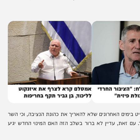
 החירום אליו נקלעה מדינת ישראל לאחר מתקפת
חמאס, וביקשה להמשיך לשרת בתפקידה עד תום המלחמה. פרי: "לאחר 36 שנות שירות של עשייה למען ביטחון
ות שירות בתי הסוהר עד תום מצב החירום".
יבור החרדי
אמסלם קרא לצרף את איזנקוט
זית"
לליכוד, בן גביר תקף בחריפות