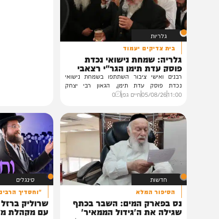
תוכן שאסור לפספס
גלריות
בית צדיקים יעמוד
גלריה: שמחת נישואי נכדת
פוסק עדת תימן הגר"י רצאבי
רבנים ואישי ציבור השתתפו בשמחת נישואי
נכדת פוסק עדת תימן, הגאון רבי יצחק
רצאבי,...
11:00
05/08/26
חיים גפן
0