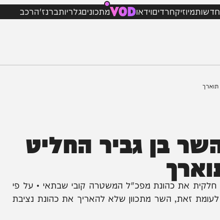
VOD
מיוזיק
חרדים
וידאו
מתכונים
גלריות
ברנז'ה
רכב
 בן גביר החליט
רך
ת את כהונת מפכ"ל המשטרה קובי שבתאי • על פי
זאת, השר מתכוון שלא להאריך את כהונת נציבת