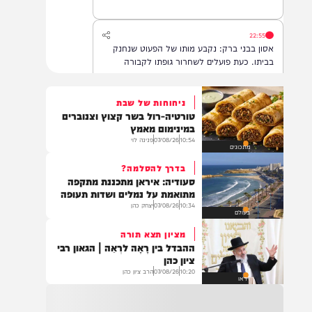
22:55
אסון בבני ברק: נקבע מותו של הפעוט שנחנק
בביתו. כעת פועלים לשחרור גופתו לקבורה
ניחוחות של שבת
טורטיה-רול בשר קצוץ וצנוברים
22:32
במינימום מאמץ
בהמשך להחייאה שבוצעה בבני ברק: הציבור
10:54
07/08/26
פנינה לוי
מתכונים
מתבקש להתפלל עבור הפעוט צבי בן שיינא
לרפואה שלמה
בדרך להסלמה?
סעודיה: איראן מתכננת מתקפה
מתואמת על נמלים ושדות תעופה
10:34
07/08/26
יצחק כהן
21:32
בעולם
בין הזמנים: שלושה בחורי ישיבות חולצו
מציון תצא תורה
מהכינרת לאחר שנסחפו לעומק האגם, בחוף
ההבדל בין רָאָה לרְאֵה | הגאון רבי
בלתי מוכרז כשהם על גבי אביזר ציפה.
ציון כהן
10:20
07/08/26
הרב ציון כהן
וידאו