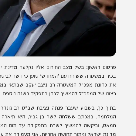
רסום ראשון: בשל מצב החירום אליו נקלעה מדינת ישראל
כיר במשטרה ששוחח עם 'המחדש' טוען כי השר לביטחון לאומי
ת כהונת מפכ"ל המשטרה רב ניצב יעקב שבתאי במספר חוד
צונו של המפכ"ל להמשיך לכהן בתפקיד בשנה נוספת.
תוך כך, בשבוע שעבר פנתה נציבת שב"ס רב גונדר קטי פר