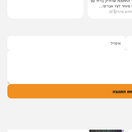
י מושקוביץ
יצוע סוחף
 שרוליק ברזל עם
ד אברימי...
ק
0
ל