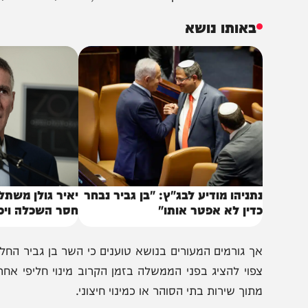
מלחמה. במכתב ששלחה לשר בן גביר, היא תיארה את מצב
דינת ישראל ומתוך תחושה אחריות, אני מעמידה את עצמי לרש
באותו נושא
תניהו מודיע לבג"ץ: "בן גביר נבחר
יאיר גולן משתלח: "הצ
דין לא אפטר אותו"
חסר השכלה ויכולת פי