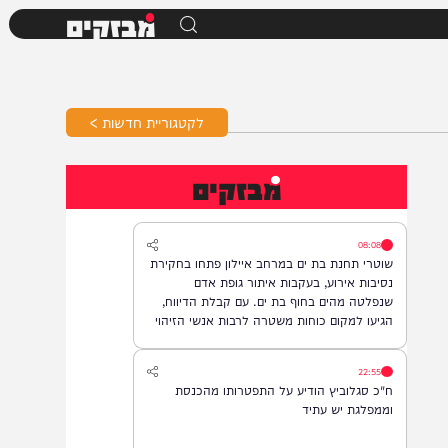
מבזקים
לקטגוריית חדשות >
מבזקים
08:08
שוטרי תחנת בת ים במרחב איילון פתחו בחקירת
נסיבות אירוע, בעקבות איתור גופת אדם
שנפלטה מהים בחוף בת ים. עם קבלת הדיווח,
הגיעו למקום כוחות משטרה לרבות אנשי הזיהוי
הפלילי וגורמי ההצלה, והחלו בבדיקת הזירה
ובאיסוף ממצאים. בשלב זה, זהות האדם טרם
22:55
התבררה ואין חשד לפלילים.
ח"כ סגלוביץ הודיע על התפטרותו מהכנסת
וממפלגת יש עתיד