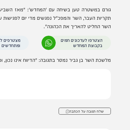
ך גורמים המעורים בנושא טוענים כי השר בן גביר החליט בימ
פוי להציג בפני הממשלה בזמן הקרוב מינוי חליפי אחר. עם ז
תוך שירות בתי הסוהר או כמינוי חיצוני.
ורם במשטרה טען בשיחה עם 'המחדש': "מאז השביעי באוקטו
קריות העבר, השר והמפכ"ל נפגשים מדי יום לפגישות עבודה 
שר החליט להאריך את הכהונה".
הצטרפו לעדכונים חמים
מצטרפים לערוץ
בקבוצת המחדש
ומתחדשים כל הזמן
לשכת השר בן גביר נמסר בתגובה: "הדיווח אינו נכון, וכי טר