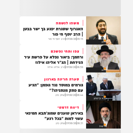
21:31
בני ברק: חובשים ופראמדיקים של ארגון הצלה
מבצעים פעולות החייאה על תינוק כבן שנה וחצי
לאחר שנחנק משקית.
משהו לנשמה
האגרוף שסגרת יפגע בך ישר בבטן
19:03
| הרב יוסף חי פור
בד"ה: נקבע מותה של הפעוטה שטבעה בבריכה
09:15
07/08/26
הרב יוסף חי פור
וידאו
באשקלון
צפו ותחי נפשכם
ורחמך: ביאור נפלא על פרשת עיר
הנידחת | הג"ר אליהו אילוז
08:59
07/08/26
הרב אליהו אילוז
וידאו
18:06
העתירו בתפילה לרפואת התינוקת לינס רבקה
סערה חריגה בארגון
כהן בת תהילה, שטבעה באשקלון וזקוקה
גורמים במוסד נגד גופמן: "הגיע
לרחמי שמים מרובים
עם פתק מנתניהו?"
08:44
07/08/26
יצחק כהן
צבא וביטחון
דיווח דרמטי
17:35