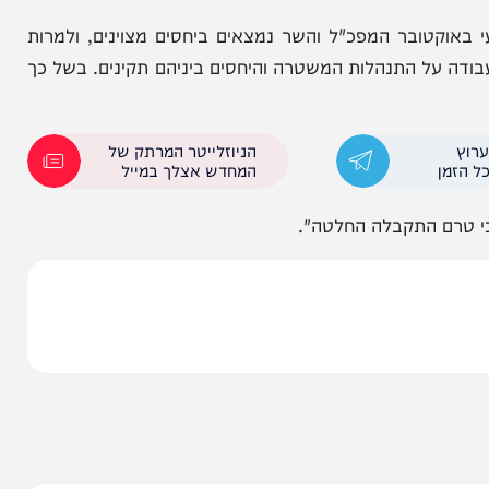
ים האחרונים שלא להאריך את כהונת הנציבה, וכי השר
את, עדיין לא ברור בשלב הזה האם המינוי החדש יגיע
בר המפכ"ל והשר נמצאים ביחסים מצוינים, ולמרות
על התנהלות המשטרה והיחסים ביניהם תקינים. בשל כך
הניוזלייטר המרתק של
המחדש אצלך במייל
ם התקבלה החלטה".