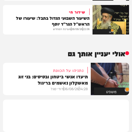
שידור חי
השיעור השבועי הגדול בתבל: שיעורו של
הראש"ל הגר"ד יוסף
מערכת המחדש
08/08/26
22:06
וידאו
אולי יעניין אותך גם
נתניהו על הכוונת
תיעדו אנשי ביטחון ובסיסים: בני זוג
מאשקלון נאשמים בריגול
14:28
06/08/26
דודי סגל
משפט