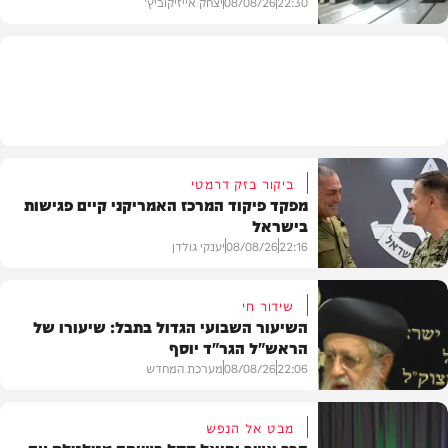
22:30
08/08/26
יצחק אייזיקוביץ'
חדשות
ביקור בזק דרמטי
מפקד פיקוד המרכז האמריקני קיים פגישות
בישראל
22:16
08/08/26
יענקי גולדן
שידור חי
השיעור השבועי הגדול בתבל: שיעורו של
הראש"ל הגר"ד יוסף
חדשות
22:06
08/08/26
מערכת המחדש
מבט אל הנפש
הרב אשר יחיאל קסל בשיחה מטלטלת עם