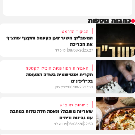
כתבות נוספות
הביקור הדרמטי
המשב"ק: השטייגען בקעמפ והקצף שהציף
את הבריכה
23:27
08/08/26
יוסי פלד
האמירות הפוגעניות הובילו לקטטה
תקרית אנטישמית בשדה התעופה
בפיליפינים
המשב"ק
23:21
08/08/26
יצחק כהן
ניחוחות למוצ"ש
שאריות משבת? מאפה חלה מלוח במחבת
עם גבינות וזיתים
חדשות
22:50
08/08/26
פנינה לוי