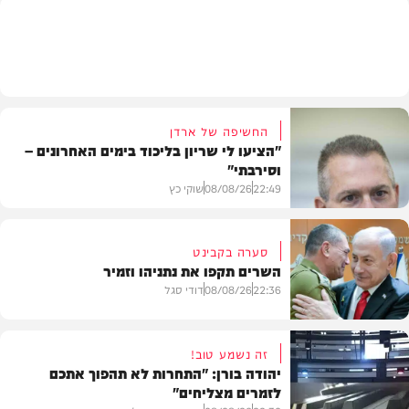
מתכונים
החשיפה של ארדן
"הציעו לי שריון בליכוד בימים האחרונים –
וסירבתי"
22:49
08/08/26
שוקי כץ
סערה בקבינט
השרים תקפו את נתניהו וזמיר
חדשות
22:36
08/08/26
דודי סגל
זה נשמע טוב!
יהודה בורן: "התחרות לא תהפוך אתכם
לזמרים מצליחים"
מדיני