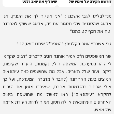
דורשת חקירה על מינויו של
שיחליף את יואב גלנט
מנדלבליט
מנדלבליט לגבי אשכנזי: "אני אסגור לך את העניין, אני
אדאג שהסגנית שלי תסגור את זה, אדאג ששוקי למברגר
יטה את הכף לטובתנו"
גבי אשכנזי אמר בקלטת: "המפכ"ל איתנו דואג לנו"
שר המשפטים ח"כ אמיר אוחנה הגיב לדברים "רבים שקדמו
לי זיהו במערכת המשפט חולי, נקמנות, היעדר שקיפות,
ריקבון ועוד שלל תארים. אבל מה שחושפים כמה עיתונאים
אמיצים בעת האחרונה (להבדיל מדבררי המערכת, ועל כך
אולי ארחיב בהזדמנות אחרת, שאיבדו מזמן את הזכות
להקרא "עיתונאים") ראו למשל מה שחושפת בימים
האחרונים העיתונאית איילה חסון, אמור להיות רעידת אדמה
של ממש.