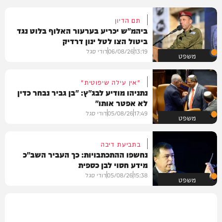
תם הדיון
ביהמ"ש יכריע בערעור האלוף בלוט נגד
ביטול הצו לטל ינון דרדיק
13:19
06/08/26
דודי סגל
משפט
"אין עילה שיפוטית"
נתניהו מודיע לבג"ץ: "בן גביר נבחר כדין
לא אפטר אותו"
17:49
05/08/26
דודי סגל
משפט
בתביעת דיבה
נחשפו ההתכתבויות: כך העביר השב"כ
מידע חסוי לבן כספית
15:38
05/08/26
דודי סגל
משפט