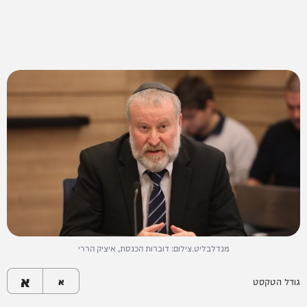
מנדלבליט.צילום: דוברות הכנסת, איציק הררי
א
גודל הטקסט
א