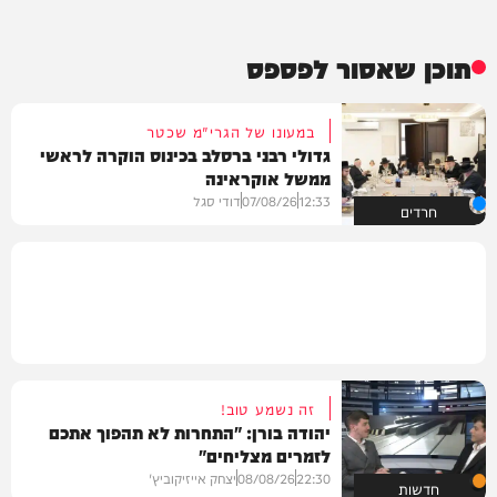
תוכן שאסור לפספס
במעונו של הגרי"מ שכטר
גדולי רבני ברסלב בכינוס הוקרה לראשי
ממשל אוקראינה
12:33
07/08/26
דודי סגל
חרדים
זה נשמע טוב!
יהודה בורן: "התחרות לא תהפוך אתכם
לזמרים מצליחים"
22:30
08/08/26
יצחק אייזיקוביץ'
חדשות