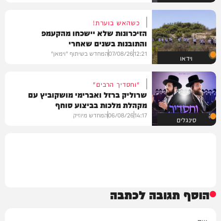
כשהאש בוערת!
הזיכרונות שלא יישכחו מהקעמפ
והתובנות בשנים שאחרי
12:21
07/08/26
המחדש בשיתוף "וימאן"
וידאו
"וחסדיך הרבים"
שרוליק ברזל ואברימי מושקוביץ עם
מקהלת מלכות בביצוע סוחף
14:17
06/08/26
המחדש מיוזיק
סינגלים
הוסף תגובה לכתבה
שם