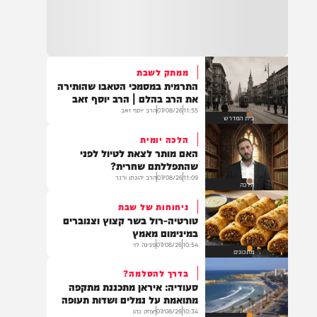
העדות המטלטלת של מפקד
בד"ה: נקבע מותה של הפעוטה שטבעה בבריכה
התאג"ד שאתם חייבים לקרוא
באשקלון
12:09
07/08/26
מוגש מטעם 'חרדים לחיים'
דעות
18:06
העתירו בתפילה לרפואת התינוקת לינס רבקה
כהן בת תהילה, שטבעה באשקלון וזקוקה
לרחמי שמים מרובים
ממתק לשבת
התרמית במסמכי הטאבו שהותירה
את הרב בהלם | הרב יוסף זאב
11:55
07/08/26
הרב יוסף זאב
בית המדרש
17:35
בין הזמנים: תינוקת בת שנה וחצי טבעה בבריכה
הלכה יומית
בבית פרטי באשקלון. היא פונתה לביה"ח במצב
האם מותר לצאת לטיול לפני
אנוש, לאחר שבוצעו בה פעולות החייאה
שהתפללתם שחרית?
11:09
07/08/26
הרב יהונתן ורנר
הלכה
ניחוחות של שבת
16:07
טורטיה-רול בשר קצוץ וצנוברים
תושב מזרח ירושלים בן 25, טרזן חמאד, נעצר
במינימום מאמץ
היום (חמישי) לאחר שאיים ברצח על ח"כ צבי
10:54
07/08/26
פנינה לוי
סוכות