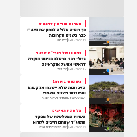
22:32
בהמשך להחייאה שבוצעה בבני ברק: הציבור
מתבקש להתפלל עבור הפעוט צבי בן שיינא
לרפואה שלמה
הערכת מודיעין דרמטית
כך רוסיה עלולה לבחון את נאט"ו
21:32
כבר בשנים הקרובות
בין הזמנים: שלושה בחורי ישיבות חולצו
12:39
07/08/26
יצחק כהן
בעולם
מהכינרת לאחר שנסחפו לעומק האגם, בחוף
בלתי מוכרז כשהם על גבי אביזר ציפה.
במעונו של הגרי"מ שכטר
גדולי רבני ברסלב בכינוס הוקרה
לראשי ממשל אוקראינה
12:33
07/08/26
דודי סגל
חרדים
21:31
בני ברק: חובשים ופראמדיקים של ארגון הצלה
כשהאש בוערת!
מבצעים פעולות החייאה על תינוק כבן שנה וחצי
הזיכרונות שלא יישכחו מהקעמפ
לאחר שנחנק משקית.
והתובנות בשנים שאחרי
12:21
07/08/26
המחדש בשיתוף "וימאן"
וידאו
אל תהיו תמימים
19:03