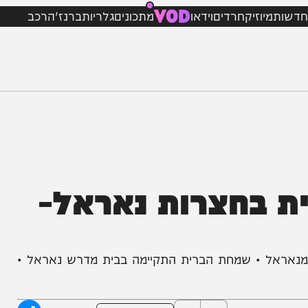
VOD
מיוזיק
חרדים
וידאו
מתכונים
גלריות
ברנז'ה
רכב
בחצרות נאראל-
ל • שמחת הברית התקיימה בבית מדרש נאראל •