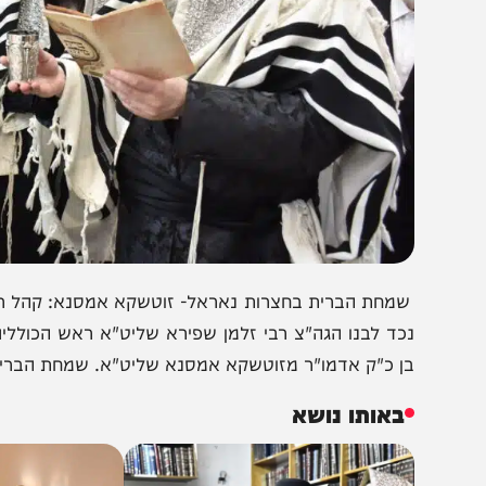
מחת הברית בחצרות נאראל- זוטשקא אמסנא: קהל רב השתת
כד לבנו הגה"צ רבי זלמן שפירא שליט"א ראש הכוללים דנארא
ן כ"ק אדמו"ר מזוטשקא אמסנא שליט"א. שמחת הברית התקי