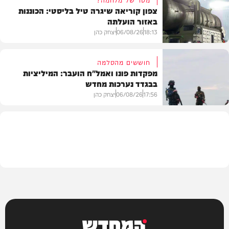
צפון קוריאה שיגרה טיל בליסטי: הכוננות
באזור הועלתה
צבא וביטחון
18:13
06/08/26
יצחק כהן
חוששים מהסלמה
מפקדות פונו ואמל"ח הועבר: המיליציות
בבגדד נערכות מחדש
בעולם
17:56
06/08/26
יצחק כהן
בעולם
המחדש