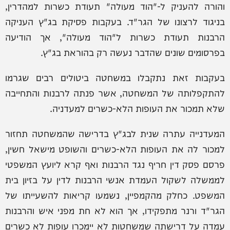
והורה להעניק ל-"הוד מעולה" תעודת כשרות למהדרין,
בניגוד לרצונו של הגר"ד. בעקבות פסיקת בג"ץ העניקה
הרבנות תעודת כשרות ל"הוד מעולה", אך הודיעה
בפרסומים שונים שהדבר נעשה רק בהוראת בג"ץ.
בעקבות זאת נתקבלו במשחטה ביטולים רבים שגרמו
להתקפלותה של המשחטה, אשר פנתה לרבנות והתחייבה
שלא תמכור את העופות הלא-כשרים למעדניה.
המעדנייה עתרה שנית לבג"ץ בדרישה שהמשחטה תחזור
למכור לה את העופות הלא-כשרים והשופט מישאל חשין,
פרסם פסק דין חריף נגד הרבנות ואף קרא ליועץ המשפטי
לממשלה לשקול העמדת אנשי הרבנות לדין על בזיון בית
המשפט. כחלק מהקמפיין, נשמעו קריאות להשעייתו של
הגר"ד ורנר מתפקידו, אך הוא לא חת מפני איש והרבנות
עמדה על דרישתה שמשחטות לא יימכרו עופות לא כשרים