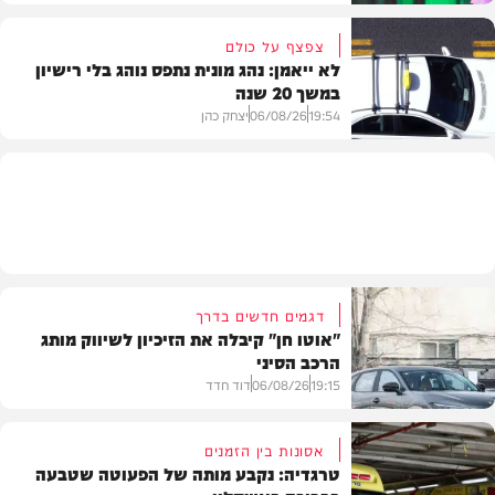
צפצף על כולם
לא ייאמן: נהג מונית נתפס נוהג בלי רישיון
במשך 20 שנה
VOD
19:54
06/08/26
יצחק כהן
משטרה
דגמים חדשים בדרך
"אוטו חן" קיבלה את הזיכיון לשיווק מותג
הרכב הסיני
19:15
06/08/26
דוד חדד
אסונות בין הזמנים
טרגדיה: נקבע מותה של הפעוטה שטבעה
רכב