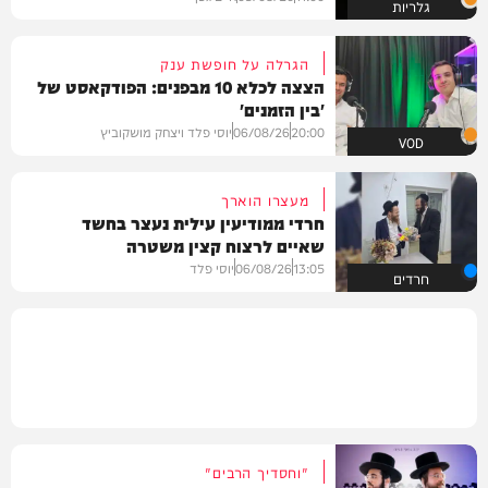
גלריות
הגרלה על חופשת ענק
הצצה לכלא 10 מבפנים: הפודקאסט של
'בין הזמנים'
20:00
06/08/26
יוסי פלד ויצחק מושקוביץ
VOD
מעצרו הוארך
חרדי ממודיעין עילית נעצר בחשד
שאיים לרצוח קצין משטרה
13:05
06/08/26
יוסי פלד
חרדים
"וחסדיך הרבים"