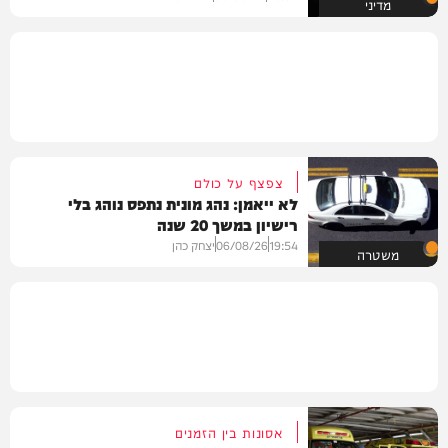
מדיני
צפצף על כולם
לא ייאמן: נהג מונית נתפס נוהג בלי
רישיון במשך 20 שנה
19:54
06/08/26
יצחק כהן
משטרה
אסונות בין הזמנים