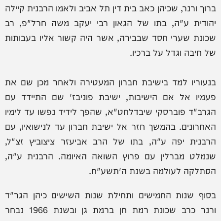
ברוך ורנר, שכיהן כאב בית דין תל אביב ולאמו הרבנית קיילה
יהודית ע"ה, בתו של הגאון רבי יעקב משה חרל"פ, רב
שכונת שערי חסד שבבירה, אשר היה קשור אליו בעבותות
של חיבה וגדל על ברכיו.
בנעוריו למד בישיבת חברון המעטירה ולאחר מכן שם את
פעמיו אל אם הישיבות, ישיבת פוניבז' שם התיידד עם
הגרב"ד פוברסקי שיבדלחט"א, שהפך לידיד נפשו עד לימיו
האחרונים. בהמשך חזר אל ישיבת חברון עד לנישואיו, עם
הרבנית יפה ע"ה, בתו של הרב אביעזר ציצוביץ זצ"ל,
שנמלט מברלין עם פרוץ השואה האיומה. הרבנית ע"ה,
הסתלקה לעולמה בשנת ה'תשע"ח.
בסוף שנות החמישים ותחילת שנות השישים כיהן הגר"ד
ורנר כרב שכונת רמת חן ברמת גן ובשנת 1966 נבחר