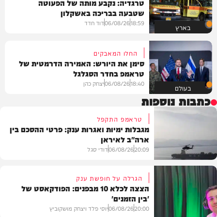
טרגדיה: נקבע מותה של הפעוטה
שטבעה בבריכה באשקלון
18:59
06/08/26
דוד חדד
בארץ
החלו המאבקים
סימן את היורש: האמירה הדרמטית של
טראמפ בחדר הסגלגל
18:40
06/08/26
יצחק כהן
בעולם
כתבות נוספות
טראמפ התקפל
מגבלות ימיות ואגרות ענק: פרטי ההסכם בין
ארה"ב לאיראן
20:09
06/08/26
דודי סגל
הגרלה על חופשת ענק
הצצה לכלא 10 מבפנים: הפודקאסט של
'בין הזמנים'
מדיני
20:00
06/08/26
יוסי פלד ויצחק מושקוביץ