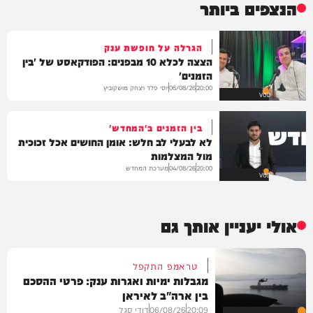
הנצפים ביותר
הגרלה על חופשת ענק
הצצה לכלא 10 מבפנים: הפודקאסט של 'בין
הזמנים'
יוסי פלד ויצחק מושקוביץ
06/08/26
20:00
VOD
בין הזמנים ב'המחדש'
לא לבעלי לב חלש: אומן החושים אכל זכוכית
מול המצלמות
מערכת המחדש
04/08/26
20:00
VOD
אולי יעניין אותך גם
טראמפ התקפל
מגבלות ימיות ואגרות ענק: פרטי ההסכם
בין ארה"ב לאיראן
20:09
06/08/26
דודי סגל