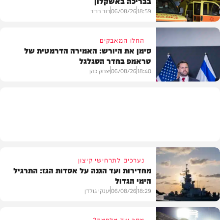
בבריכה באשקלון
18:59
06/08/26
דוד חדד
החלו המאבקים
סימן את היורש: האמירה הדרמטית של
טראמפ בחדר הסגלגל
בארץ
18:40
06/08/26
יצחק כהן
בעולם
נערכים לתרחישי קיצון
מחדירות ועד הגנה על אסדות הגז: התרגיל
הימי הגדול
18:29
06/08/26
יענקי גולדן
מסר של מלחמה?