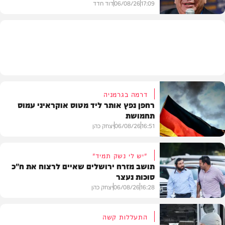
17:09
06/08/26
דוד חדד
בארץ
דרמה בגרמניה
רחפן נפץ אותר ליד מטוס אוקראיני עמוס
תחמושת
16:51
06/08/26
יצחק כהן
"יש לי נשק תמיד"
תושב מזרח ירושלים שאיים לרצוח את ח"כ
סוכות נעצר
בעולם
16:28
06/08/26
יצחק כהן
התעללות קשה