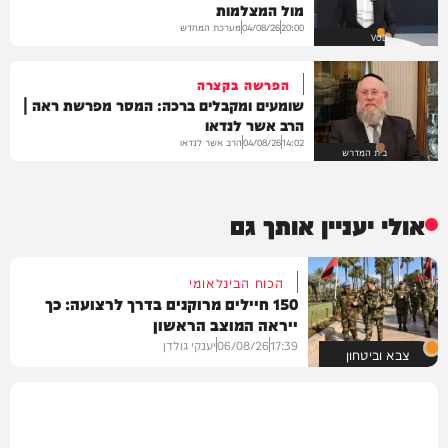
מול המצלמות
מערכת המחדש
04/08/26
20:00
VOD
הפרשה בקצרה
שומעים ומקבלים ברכה: המסר מפרשת ראה |
הרב אשר לנדאו
הרב אשר לנדאו
04/08/26
14:02
בית המדרש
אולי יעניין אותך גם
הכוח הבינלאומי
150 חיילים מרוקנים בדרך לרצועה: כך
ייראה המוצב הראשון
17:39
06/08/26
יענקי גולדן
צבא וביטחון