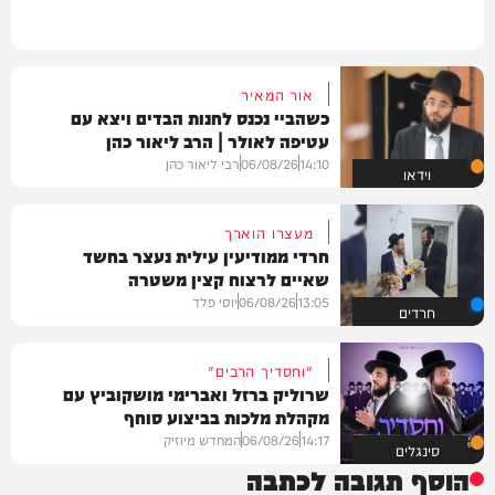
אור המאיר
כשהביי נכנס לחנות הבדים ויצא עם
עטיפה לאולר | הרב ליאור כהן
14:10
06/08/26
רבי ליאור כהן
וידאו
מעצרו הוארך
חרדי ממודיעין עילית נעצר בחשד
שאיים לרצוח קצין משטרה
13:05
06/08/26
יוסי פלד
חרדים
"וחסדיך הרבים"
שרוליק ברזל ואברימי מושקוביץ עם
מקהלת מלכות בביצוע סוחף
14:17
06/08/26
המחדש מיוזיק
סינגלים
הוסף תגובה לכתבה