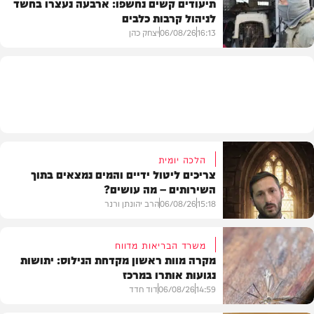
תיעודים קשים נחשפו: ארבעה נעצרו בחשד
לניהול קרבות כלבים
משטרה
16:13
06/08/26
יצחק כהן
משטרה
הלכה יומית
צריכים ליטול ידיים והמים נמצאים בתוך
השירותים – מה עושים?
15:18
06/08/26
הרב יהונתן ורנר
משרד הבריאות מדווח
מקרה מוות ראשון מקדחת הנילוס: יתושות
נגועות אותרו במרכז
הלכה
14:59
06/08/26
דוד חדד