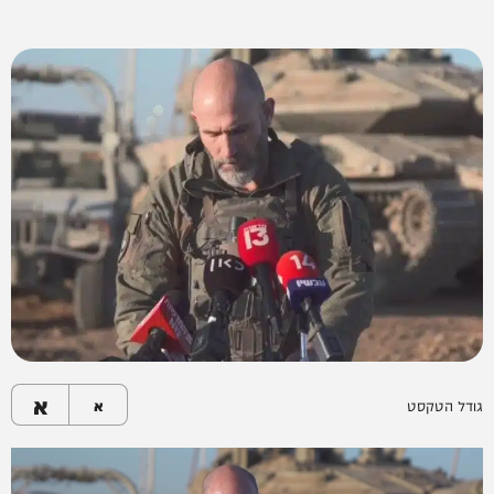
א
גודל הטקסט
א