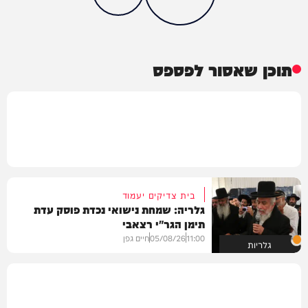
תוכן שאסור לפספס
בית צדיקים יעמוד
גלריה: שמחת נישואי נכדת פוסק עדת
תימן הגר"י רצאבי
11:00
05/08/26
חיים גפן
גלריות