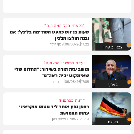
"נסעתי בכל המהירות"
טעות בניווט כמעט הסתיימה בלינץ': אם
ובנה חולצו מג'נין
17:22
06/08/26
יענקי גולדן
צבא וביטחון
יעזור לתושבי הרצועה?
תושב עזה הודה בשידור: "החלום שלי
שאיזנקוט יהיה ראה"מ"
17:09
06/08/26
דוד חדד
בארץ
דרמה בגרמניה
רחפן נפץ אותר ליד מטוס אוקראיני
עמוס תחמושת
16:51
06/08/26
יצחק כהן
בעולם