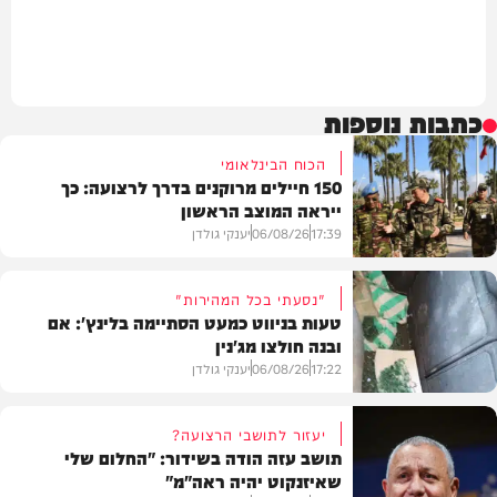
כתבות נוספות
הכוח הבינלאומי
150 חיילים מרוקנים בדרך לרצועה: כך
ייראה המוצב הראשון
17:39
06/08/26
יענקי גולדן
"נסעתי בכל המהירות"
טעות בניווט כמעט הסתיימה בלינץ': אם
ובנה חולצו מג'נין
צבא וביטחון
17:22
06/08/26
יענקי גולדן
יעזור לתושבי הרצועה?
תושב עזה הודה בשידור: "החלום שלי
שאיזנקוט יהיה ראה"מ"
צבא וביטחון