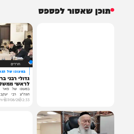
48%
תוכן שאסור לפספס
חרדים
במעונו של הגרי"מ שכ
גדולי רבני ברסלב בכ
לראשי ממשל אוקרא