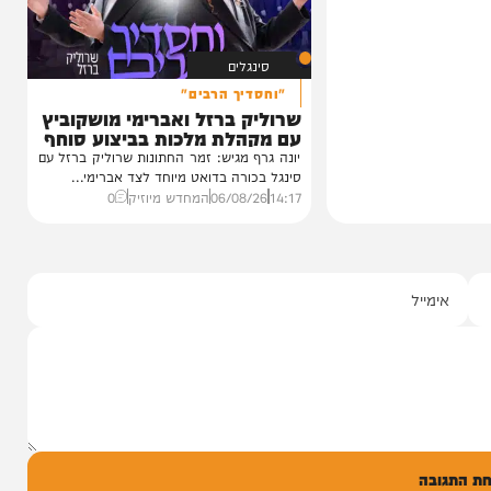
ן חסידי ברסלב
במשך שנים הוא היה מלא בגעגוע לקעמפ שבו
כטער שליט"א,
השתתף במשך שנים. הוא זכר איפה...
12:21
07/08/26
המחדש בשיתוף "וימאן"
0
סינגלים
"וחסדיך הרבים"
שרוליק ברזל ואברימי מושקוביץ
עם מקהלת מלכות בביצוע סוחף
יונה גרף מגיש: זמר החתונות שרוליק ברזל עם
סינגל בכורה בדואט מיוחד לצד אברימי...
14:17
06/08/26
המחדש מיוזיק
0