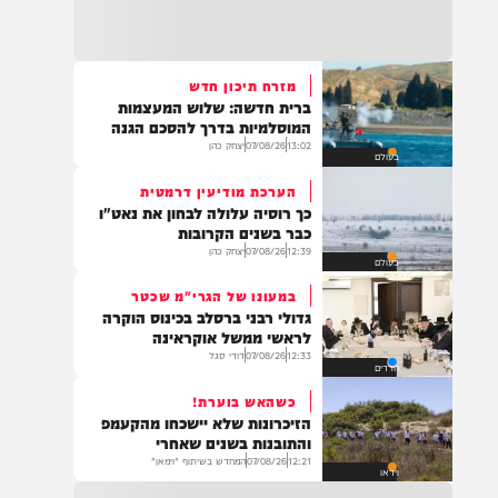
22:32
בהמשך להחייאה שבוצעה בבני ברק: הציבור
מתבקש להתפלל עבור הפעוט צבי בן שיינא
לרפואה שלמה
מזרח תיכון חדש
ברית חדשה: שלוש המעצמות
21:32
המוסלמיות בדרך להסכם הגנה
בין הזמנים: שלושה בחורי ישיבות חולצו
13:02
07/08/26
יצחק כהן
בעולם
מהכינרת לאחר שנסחפו לעומק האגם, בחוף
בלתי מוכרז כשהם על גבי אביזר ציפה.
הערכת מודיעין דרמטית
כך רוסיה עלולה לבחון את נאט"ו
כבר בשנים הקרובות
12:39
07/08/26
יצחק כהן
בעולם
21:31
בני ברק: חובשים ופראמדיקים של ארגון הצלה
במעונו של הגרי"מ שכטר
מבצעים פעולות החייאה על תינוק כבן שנה וחצי
גדולי רבני ברסלב בכינוס הוקרה
לאחר שנחנק משקית.
לראשי ממשל אוקראינה
12:33
07/08/26
דודי סגל
חרדים
כשהאש בוערת!
19:03