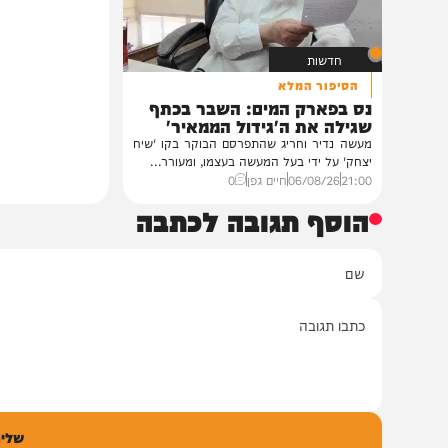
במעונו של פאר הדור וזק
הגה"צ רבי יעקב מאיר ש
ובהשתתפות...
12:33
07/08/26
דודי סגל
0
חדשות
הסיפור המלא
נס בפארק המים: השבר בכתף
שגילה את ה'גידול הממאיר'
מעשה נדיר וחריג שהתפרסם הבוקר בקו 'שיח
יצחק' על ידי בעל המעשה בעצמו, ומעורר...
21:00
06/08/26
חיים גפן
0
הוסף תגובה לכתבה