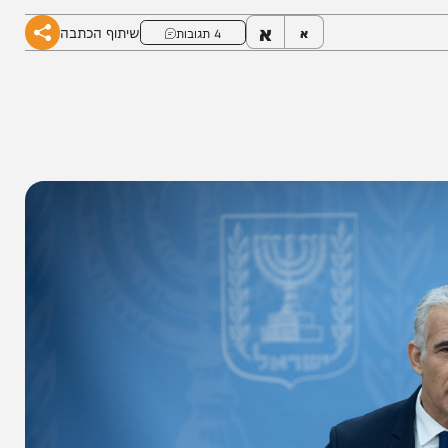
א
שיתוף הכתבה
א
4 תגובות