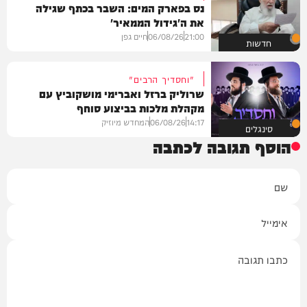
נס בפארק המים: השבר בכתף שגילה
את ה'גידול הממאיר'
21:00
06/08/26
חיים גפן
חדשות
"וחסדיך הרבים"
שרוליק ברזל ואברימי מושקוביץ עם
מקהלת מלכות בביצוע סוחף
14:17
06/08/26
המחדש מיוזיק
סינגלים
הוסף תגובה לכתבה
שם
אימייל
תגובה