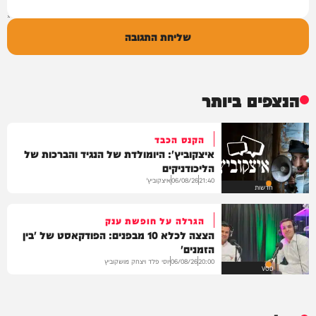
שליחת התגובה
הנצפים ביותר
הקנס הכבד
איצקוביץ': היומולדת של הנגיד והברכות של
הליכודניקים
איצקוביץ'
06/08/26
21:40
חדשות
הגרלה על חופשת ענק
הצצה לכלא 10 מבפנים: הפודקאסט של 'בין
הזמנים'
יוסי פלד ויצחק מושקוביץ
06/08/26
20:00
VOD