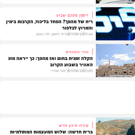
זיסמן מסכם שבוע
ריח של מהפך? הפחד בליכוד, הקרבות בימין
והמרוץ לבלפור
בארץ
13:44
07/08/26
אריה זיסמן, יתד נאמן
והרי התחזית
הקלה זמנית בחום ואז מהפך: כך ייראה מזג
האוויר בשבוע הקרוב
פוליטי
13:05
07/08/26
ליאור סודרי
מזג האוויר
מזרח תיכון חדש
ברית חדשה: שלוש המעצמות המוסלמיות