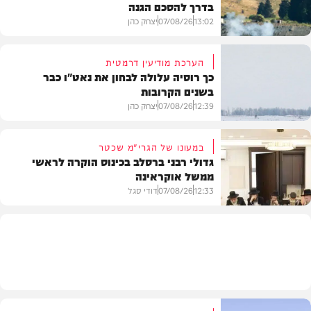
בדרך להסכם הגנה
13:02
07/08/26
יצחק כהן
הערכת מודיעין דרמטית
כך רוסיה עלולה לבחון את נאט"ו כבר
בשנים הקרובות
בעולם
12:39
07/08/26
יצחק כהן
במעונו של הגרי"מ שכטר
גדולי רבני ברסלב בכינוס הוקרה לראשי
ממשל אוקראינה
בעולם
12:33
07/08/26
דודי סגל
חרדים