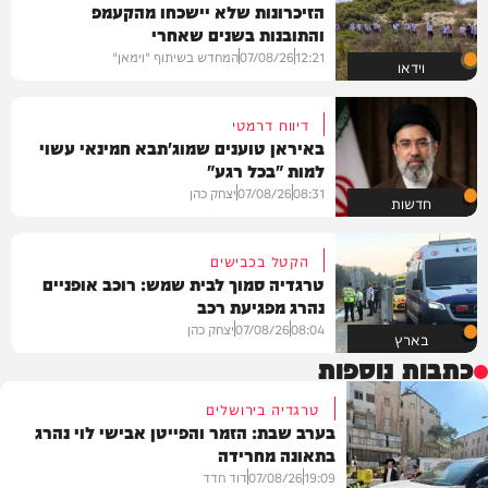
הזיכרונות שלא יישכחו מהקעמפ
והתובנות בשנים שאחרי
12:21
07/08/26
המחדש בשיתוף "וימאן"
וידאו
דיווח דרמטי
באיראן טוענים שמוג'תבא חמינאי עשוי
למות "בכל רגע"
08:31
07/08/26
יצחק כהן
חדשות
הקטל בכבישים
טרגדיה סמוך לבית שמש: רוכב אופניים
נהרג מפגיעת רכב
08:04
07/08/26
יצחק כהן
בארץ
כתבות נוספות
טרגדיה בירושלים
בערב שבת: הזמר והפייטן אבישי לוי נהרג
בתאונה מחרידה
19:09
07/08/26
דוד חדד