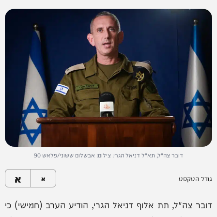
דובר צה"ל, תא"ל דניאל הגרי. צילום: אבשלום ששוני/פלאש 90
א
גודל הטקסט
א
דובר צה"ל, תת אלוף דניאל הגרי, הודיע הערב (חמישי) כי