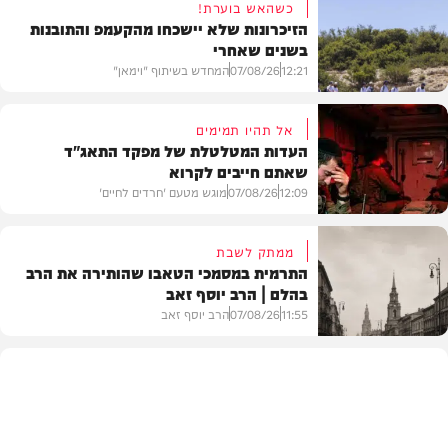
כשהאש בוערת!
הזיכרונות שלא יישכחו מהקעמפ והתובנות
בשנים שאחרי
12:21
07/08/26
המחדש בשיתוף "וימאן"
אל תהיו תמימים
העדות המטלטלת של מפקד התאג"ד
שאתם חייבים לקרוא
וידאו
12:09
07/08/26
מוגש מטעם 'חרדים לחיים'
ממתק לשבת
התרמית במסמכי הטאבו שהותירה את הרב
בהלם | הרב יוסף זאב
דעות
11:55
07/08/26
הרב יוסף זאב
בית המדרש