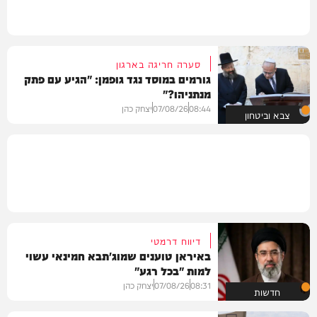
סערה חריגה בארגון
גורמים במוסד נגד גופמן: "הגיע עם פתק
מנתניהו?"
08:44
07/08/26
יצחק כהן
צבא וביטחון
דיווח דרמטי
באיראן טוענים שמוג'תבא חמינאי עשוי
למות "בכל רגע"
08:31
07/08/26
יצחק כהן
חדשות