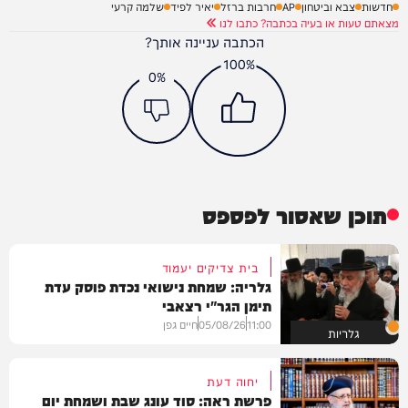
חדשות
צבא וביטחון
AP
חרבות ברזל
יאיר לפיד
שלמה קרעי
מצאתם טעות או בעיה בכתבה? כתבו לנו
הכתבה עניינה אותך?
100%
0%
תוכן שאסור לפספס
בית צדיקים יעמוד
גלריה: שמחת נישואי נכדת פוסק עדת
תימן הגר"י רצאבי
11:00
05/08/26
חיים גפן
גלריות
יחוה דעת
פרשת ראה: סוד עונג שבת ושמחת יום