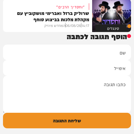
"וחסדיך הרבים"
שרוליק ברזל ואברימי מושקוביץ עם
מקהלת מלכות בביצוע סוחף
14:17
06/08/26
המחדש מיוזיק
סינגלים
הוסף תגובה לכתבה
שם
אימייל
תגובה
שליחת התגובה