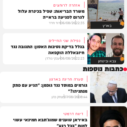
אזהרה לרוחצים
משרד הבריאות: טפיל בכינרת עלול
לגרום לפגיעה בראייה
22:35
06/08/26
דוד חדד
בארץ
נפילת שני החיילים
בגלל בדיקת נסיבות האסון: התגובה נגד
חיזבאללה הוקפאה
22:23
06/08/26
יענקי גולדן
צבא וביטחון
כתבות נוספות
סערה חריגה בארגון
גורמים במוסד נגד גופמן: "הגיע עם פתק
מנתניהו?"
08:44
07/08/26
יצחק כהן
דיווח דרמטי
באיראן טוענים שמוג'תבא חמינאי עשוי
למות "בכל רגע"
צבא וביטחון