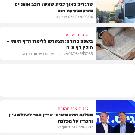
טרגדיה סמוך לבית שמש: רוכב אופניים
נהרג מפגיעת רכב
וידאו
08:04
07/08/26
יצחק כהן
סוגרים שבוע
בשפה ברורה: הצטרפו ללימוד הדף היומי –
חולין דף צ"ח
בארץ
07:56
07/08/26
מערכת המחדש בשיתוף מכון הדרן
בית המדרש
נגד לומדי התורה
מפלגת המאוכזבים: ארדן חבר לאדלשטיין
והכריז על מפלגה
00:17
07/08/26
שוקי כץ