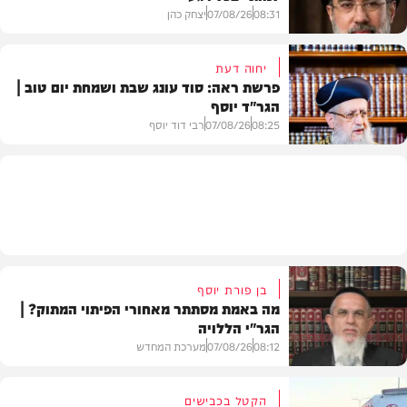
08:31
07/08/26
יצחק כהן
יחוה דעת
פרשת ראה: סוד עונג שבת ושמחת יום טוב |
הגר"ד יוסף
חדשות
08:25
07/08/26
רבי דוד יוסף
וידאו
בן פורת יוסף
מה באמת מסתתר מאחורי הפיתוי המתוק? |
הגר"י הללויה
08:12
07/08/26
מערכת המחדש
הקטל בכבישים