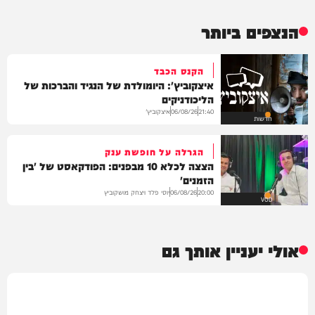
הנצפים ביותר
הקנס הכבד
איצקוביץ': היומולדת של הנגיד והברכות של
הליכודניקים
איצקוביץ'
06/08/26
21:40
חדשות
הגרלה על חופשת ענק
הצצה לכלא 10 מבפנים: הפודקאסט של 'בין
הזמנים'
יוסי פלד ויצחק מושקוביץ
06/08/26
20:00
VOD
אולי יעניין אותך גם