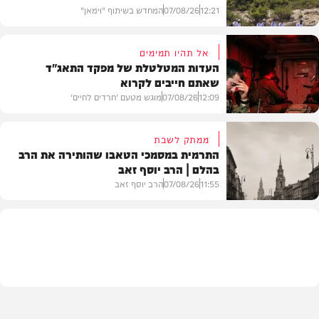
12:21
07/08/26
המחדש בשיתוף "וימאן"
אל תהיו תמימים
העדות המטלטלת של מפקד התאג"ד
שאתם חייבים לקרוא
וידאו
12:09
07/08/26
מוגש מטעם 'חרדים לחיים'
ממתק לשבת
התרמית במסמכי הטאבו שהותירה את הרב
בהלם | הרב יוסף זאב
דעות
11:55
07/08/26
הרב יוסף זאב
בית המדרש