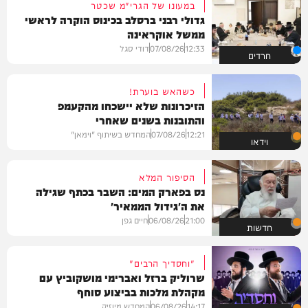
במעונו של הגרי"מ שכטר
גדולי רבני ברסלב בכינוס הוקרה לראשי
ממשל אוקראינה
12:33
07/08/26
דודי סגל
חרדים
כשהאש בוערת!
הזיכרונות שלא יישכחו מהקעמפ
והתובנות בשנים שאחרי
12:21
07/08/26
המחדש בשיתוף "וימאן"
וידאו
הסיפור המלא
נס בפארק המים: השבר בכתף שגילה
את ה'גידול הממאיר'
21:00
06/08/26
חיים גפן
חדשות
"וחסדיך הרבים"
שרוליק ברזל ואברימי מושקוביץ עם
מקהלת מלכות בביצוע סוחף
14:17
06/08/26
המחדש מיוזיק