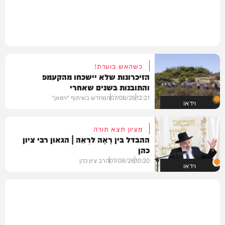
כשהאש בוערת!
הזיכרונות שלא יישכחו מהקעמפ
והתובנות בשנים שאחרי
12:21
07/08/26
המחדש בשיתוף "וימאן"
וידאו
מציון תצא תורה
ההבדל בין רָאָה לרְאֵה | הגאון רבי ציון
כהן
10:20
07/08/26
הרב ציון כהן
וידאו