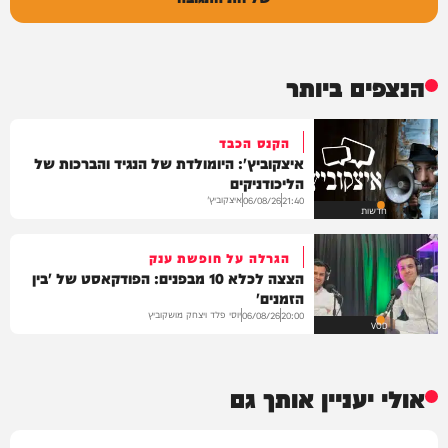
הנצפים ביותר
הקנס הכבד
איצקוביץ': היומולדת של הנגיד והברכות של
הליכודניקים
איצקוביץ'
06/08/26
21:40
חדשות
הגרלה על חופשת ענק
הצצה לכלא 10 מבפנים: הפודקאסט של 'בין
הזמנים'
יוסי פלד ויצחק מושקוביץ
06/08/26
20:00
VOD
אולי יעניין אותך גם