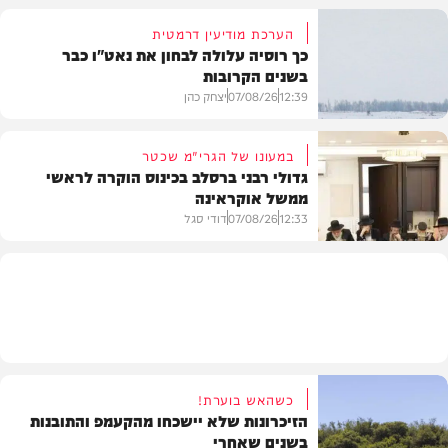
הערכת מודיעין דרמטית
כך רוסיה עלולה לבחון את נאט"ו כבר
בשנים הקרובות
בעולם
12:39
07/08/26
יצחק כהן
במעונו של הגרי"מ שכטר
גדולי רבני ברסלב בכינוס הוקרה לראשי
ממשל אוקראינה
בעולם
12:33
07/08/26
דודי סגל
חרדים
כשהאש בוערת!
הזיכרונות שלא יישכחו מהקעמפ והתובנות
בשנים שאחרי