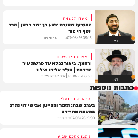
משהו לנשמה
האגרוף שסגרת יפגע בך ישר בבטן | הרב
יוסף חי פור
09:15
07/08/26
הרב יוסף חי פור
וידאו
צפו ותחי נפשכם
ורחמך: ביאור נפלא על פרשת עיר
הנידחת | הג"ר אליהו אילוז
08:59
07/08/26
הרב אליהו אילוז
וידאו
כתבות נוספות
טרגדיה בירושלים
בערב שבת: הזמר והפייטן אבישי לוי נהרג
בתאונה מחרידה
19:09
07/08/26
דוד חדד
זיסמן מסכם שבוע