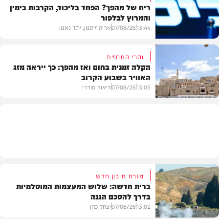
ריח של מהפך? הפחד בליכוד, הקרבות בימין
והמרוץ לבלפור
בארץ
13:44
07/08/26
אריה זיסמן, יתד נאמן
והרי התחזית
הקלה זמנית בחום ואז מהפך: כך ייראה מזג
האוויר בשבוע הקרוב
פוליטי
13:05
07/08/26
ליאור סודרי
מזג האוויר
מזרח תיכון חדש
ברית חדשה: שלוש המעצמות המוסלמיות
בדרך להסכם הגנה
13:02
07/08/26
יצחק כהן