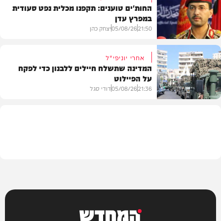
החות'ים טוענים: תקפנו מכלית נפט סעודית
במפרץ עדן
תוכן שיווקי
21:50
05/08/26
יצחק כהן
אחרי יוניפי"ל
המדינה שתשלח חיילים ללבנון כדי לפקח
על הפיילוט
צבא וביטחון
21:36
05/08/26
דודי סגל
מדיני
המחדש