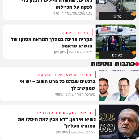
לפקח על הפיילוט
21:36
05/08/26
דודי סגל
מדיני
חקירה נפתחה
תקרית חריגה במהלך המראת מסוקו של
הנשיא טראמפ
21:21
05/08/26
יצחק כהן
בעולם
כתבות נוספות
במרכז הרפואי מעיני הישועה
ברגעים שבהם כל פרט חשוב – יש מי
שמקשיב לך
מערכת המחדש תוכן שיווקי
בריאיון לתקשורת הממלכתית
נשיא איראן: "לא מבין למה חיסלו את
המנהיג העליון"
תוכן שיווקי
23:29
05/08/26
יצחק כהן