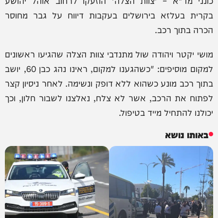
כונני מד"א – 'צוות הצלה' הוזעקו לרחוב אוהל יהושע
בקרית בעלזא בירושלים בעקבות דיווח על גבר מחוסר
הכרה בתוך רכב.
מושי יקטר ויהודה שול מתנדבי צוות הצלה שהגיעו ראשונים
למקום מוסיפים: "כשהגענו למקום, ראינו נהג כבן 60, יושב
בתוך רכב מונע כשהוא ללא דופק ונשימה. לאחר ניסיון קצר
לפתוח את הרכב, אשר לא צלח, נאלצנו לשבור חלון, וכך
יכולנו להתחיל מייד בטיפול.
באותו נושא