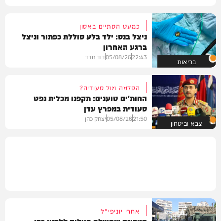
כמעט הסתיים באסון
ניצל בנס: ילד בלע סוללת כפתור וניצל
ברגע האחרון
22:43
05/08/26
דוד חדד
בריאות
הסלמה מול סעודיה?
החות'ים טוענים: תקפנו מכלית נפט
סעודית במפרץ עדן
21:50
05/08/26
יצחק כהן
צבא וביטחון
אחרי יוניפי"ל
המדינה שתשלח חיילים ללבנון כדי