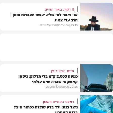
5 דקות באור החיים
אוי ואבוי למי שלא יעשה העברות בזמן |
הרב עלי צאיג
בעולם
23:10
05/08/26
הרב עלי צאיג
בית המדרש
הישג יוצא דופן
כמעט 2,000 ק"מ בלי תדלוק: ניסאן
קאשקאי שברה שיא עולמי
22:44
05/08/26
יצחק כהן
כמעט הסתיים באסון
ניצל בנס: ילד בלע סוללת כפתור וניצל
ברגע האחרון
חדשות הרכב