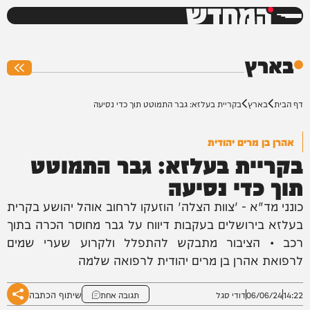
המחדש
0%
בארץ
דף הבית
בארץ
בקריית בעלזא: גבר התמוטט תוך כדי נסיעה
אהרן בן מרים יהודית
בקריית בעלזא: גבר התמוטט
תוך כדי נסיעה
כונני מד"א - 'צוות הצלה' הוזעקו לרחוב אוהל יהושע בקרית
בעלזא בירושלים בעקבות דיווח על גבר מחוסר הכרה בתוך
רכב • הציבור מתבקש להתפלל ולקרוע שערי שמים
לרפואת אהרן בן מרים יהודית לרפואה שלמה
שיתוף הכתבה
14:22
06/06/24
דודי סגל
תגובה אחת