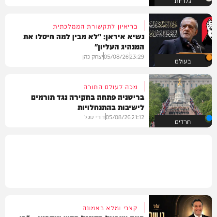
גלריות
בריאיון לתקשורת הממלכתית
נשיא איראן: "לא מבין למה חיסלו את
המנהיג העליון"
23:29
05/08/26
יצחק כהן
בעולם
מכה לעולם התורה
בריטניה פתחה בחקירה נגד תורמים
לישיבות בהתנחלויות
21:12
05/08/26
דודי סגל
חרדים
קצבי ומלא באמונה