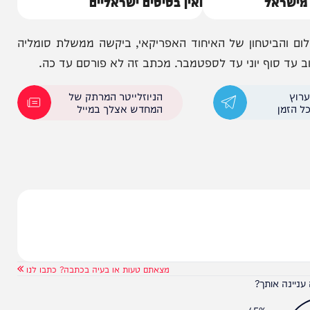
ריג נגד
סומלילנד מכחישה: אין יישוב עזתים
ל
ואין בסיסים ישראליים
טחון של האיחוד האפריקאי, ביקשה ממשלת סומליה
הניוזלייטר המרתק של
המחדש אצלך במייל