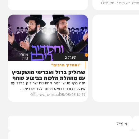
כחו מהקעמפ
חרי
עגוע לקעמפ שבו
איפה...
ף "וימאן"
0
סינגלים
"וחסדיך הרבים"
שרוליק ברזל ואברימי מושקוביץ
עם מקהלת מלכות בביצוע סוחף
יונה גרף מגיש: זמר החתונות שרוליק ברזל עם