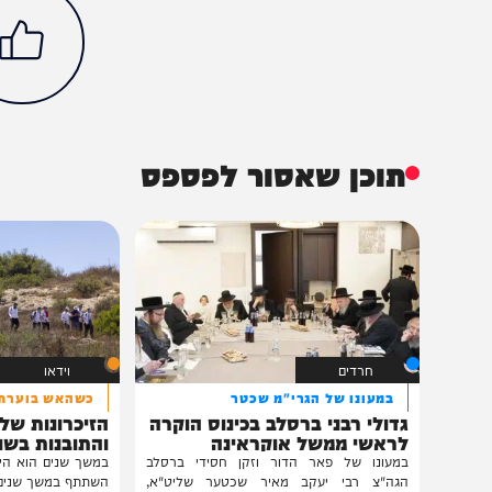
בעולם
חדשות
סומליה
הכתבה עניינה א
55%
תוכן שאסור לפספס