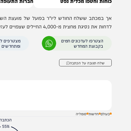
יווח: החות'ים והפיראטים איחדו
ממשלת סומליה בצעד ח
וחות וחטפו מכלית נפט
חברות התעופה מישרא
ך במכתב ששלח החודש ליו"ר בפועל של מועצת השלום והבי
ות את נסיגת מחצית מ-4,000 החיילים שצפויים לעזוב עד סוף יוני עד לספטמבר. מכתב זה לא פורסם עד כה.
הצטרפו לעדכונים חמים
מצטרפים לערוץ
בקבוצת המחדש
ומתחדשים כל הזמן
שלח תגובה על הכתבה