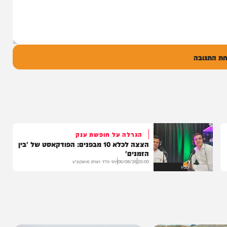
סינגל בכורה בדואט מיוחד לצד אברימי...
14:17
06/08/26
המחדש מיוזיק
0
ל
בה