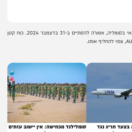
משימת ATMIS, כוח שמירת השלום של האיחוד האפריקאי בסומליה, אמורה להסתיים ב-31 בדצמבר 2024. כוח קטן