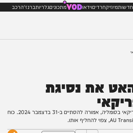
VOD
מיוזיק
חרדים
וידאו
מתכונים
גלריות
ברנז'ה
רכב
 את נסיגת
קאי
משימת ATMIS, כוח שמירת השלום של האיחוד האפריקאי בסומליה, אמורה להסתיים ב-31 בדצמבר 2024. כוח