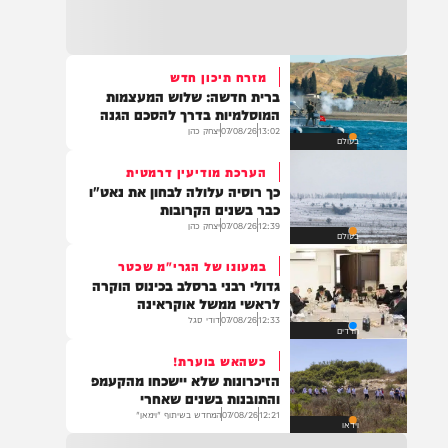
22:32
בהמשך להחייאה שבוצעה בבני ברק: הציבור
מתבקש להתפלל עבור הפעוט צבי בן שיינא
לרפואה שלמה
מזרח תיכון חדש
ברית חדשה: שלוש המעצמות
21:32
המוסלמיות בדרך להסכם הגנה
בין הזמנים: שלושה בחורי ישיבות חולצו
13:02
07/08/26
יצחק כהן
בעולם
מהכינרת לאחר שנסחפו לעומק האגם, בחוף
בלתי מוכרז כשהם על גבי אביזר ציפה.
הערכת מודיעין דרמטית
כך רוסיה עלולה לבחון את נאט"ו
כבר בשנים הקרובות
12:39
07/08/26
יצחק כהן
בעולם
21:31
בני ברק: חובשים ופראמדיקים של ארגון הצלה
במעונו של הגרי"מ שכטר
מבצעים פעולות החייאה על תינוק כבן שנה וחצי
גדולי רבני ברסלב בכינוס הוקרה
לאחר שנחנק משקית.
לראשי ממשל אוקראינה
12:33
07/08/26
דודי סגל
חרדים
כשהאש בוערת!
19:03