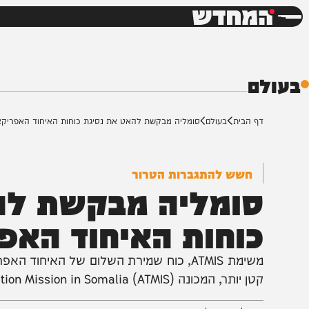
חדשות
דש
ם
ף הבית
בעולם
סומליה מבקשת להאט את נסיגת כוחות האיחוד האפריקאי
חשש להתגברות הטרור
ומליה מבקשת להאט
וחות האיחוד האפרי
יותר, המכונה AU Transition Mission in Somalia (ATMIS), צפוי להחליף אותו.