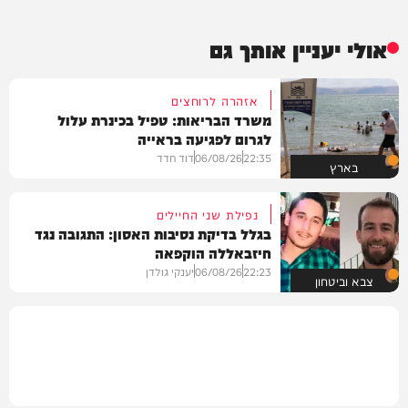
אולי יעניין אותך גם
אזהרה לרוחצים
משרד הבריאות: טפיל בכינרת עלול
לגרום לפגיעה בראייה
22:35
06/08/26
דוד חדד
בארץ
נפילת שני החיילים
בגלל בדיקת נסיבות האסון: התגובה נגד
חיזבאללה הוקפאה
22:23
06/08/26
יענקי גולדן
צבא וביטחון