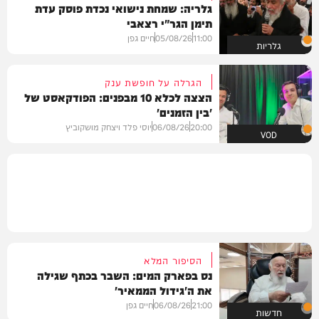
גלריה: שמחת נישואי נכדת פוסק עדת
תימן הגר"י רצאבי
11:00
05/08/26
חיים גפן
גלריות
הגרלה על חופשת ענק
הצצה לכלא 10 מבפנים: הפודקאסט של
'בין הזמנים'
20:00
06/08/26
יוסי פלד ויצחק מושקוביץ
VOD
הסיפור המלא
נס בפארק המים: השבר בכתף שגילה
את ה'גידול הממאיר'
21:00
06/08/26
חיים גפן
חדשות