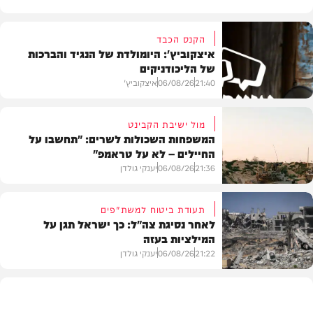
הקנס הכבד
איצקוביץ': היומולדת של הנגיד והברכות
של הליכודניקים
21:40
06/08/26
איצקוביץ'
מול ישיבת הקבינט
המשפחות השכולות לשרים: "תחשבו על
החיילים – לא על טראמפ"
חדשות
21:36
06/08/26
יענקי גולדן
תעודת ביטוח למשת"פים
לאחר נסיגת צה"ל: כך ישראל תגן על
המילציות בעזה
צבא וביטחון
21:22
06/08/26
יענקי גולדן