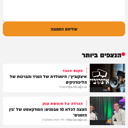
שליחת התגובה
הנצפים ביותר
הקנס הכבד
איצקוביץ': היומולדת של הנגיד והברכות של
הליכודניקים
איצקוביץ'
06/08/26
21:40
חדשות
הגרלה על חופשת ענק
הצצה לכלא 10 מבפנים: הפודקאסט של 'בין
הזמנים'
יוסי פלד ויצחק מושקוביץ
06/08/26
20:00
VOD