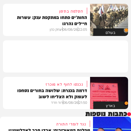
הסלמה בתימן
החות'ים פתחו במתקפת ענק: עשרות
חיילים נהרגו
22:05
06/08/26
יצחק כהן
בעולם
נכנסו לחוף לא מוכרז
דרמה בכנרת: שלושה בחורים נסחפו
לעומק ולא הצליחו לשוב
21:50
06/08/26
דוד חדד
בארץ
כתבות נוספות
נגד לומדי התורה
מפלגת המאוכזבים: ארדן חבר לאדלשטיין