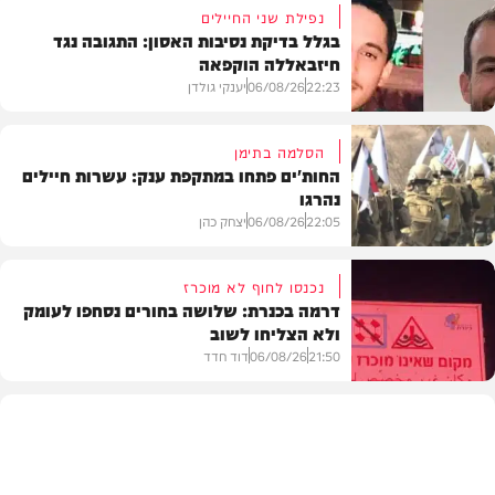
נפילת שני החיילים
בגלל בדיקת נסיבות האסון: התגובה נגד
חיזבאללה הוקפאה
22:23
06/08/26
יענקי גולדן
הסלמה בתימן
החות'ים פתחו במתקפת ענק: עשרות חיילים
נהרגו
צבא וביטחון
22:05
06/08/26
יצחק כהן
נכנסו לחוף לא מוכרז
דרמה בכנרת: שלושה בחורים נסחפו לעומק
ולא הצליחו לשוב
בעולם
21:50
06/08/26
דוד חדד
בארץ