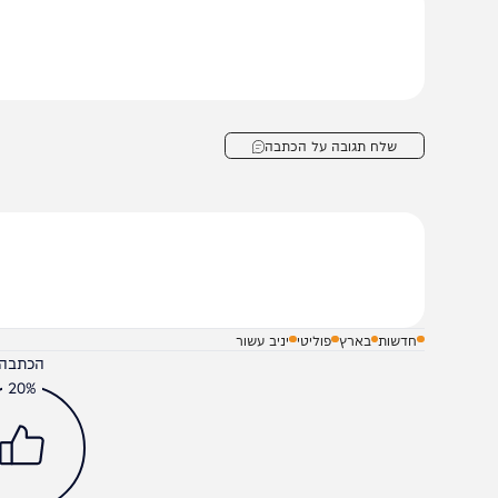
ו"ר ועדת החוץ והביטחון, ח"כ יולי אדלשטיין הוציא הודעה ל
ראשותי סיימה לפני זמן קצר דיון נוסף במסגרת קידום חוק ה
דיון הוצגו יעדי צה"ל לגיוס ואופן השגת היעדים. נמשיך יחד, 
שלח תגובה על הכתבה