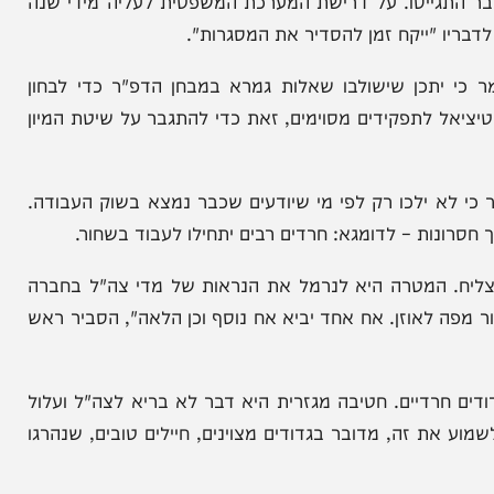
החרדים שמתכננים ויכולים לגייס ישאר זהה בשנתיים
על מספרים של כ3000 + כ1500 שכבר התגייסו. על דרישת המערכת המשפטית לעליה מידי שנה
"ייקח זמן להסדיר את המסגרות".
כן שישולבו שאלות גמרא במבחן הדפ"ר כדי לבחון
לתפקידים מסוימים, זאת כדי להתגבר על שיטת המיון
א ילכו רק לפי מי שיודעים שכבר נמצא בשוק העבודה.
ות – לדומגא: חרדים רבים יתחילו לעבוד בשחור.
. המטרה היא לנרמל את הנראות של מדי צה"ל בחברה
אוזן. אח אחד יביא אח נוסף וכן הלאה", הסביר ראש