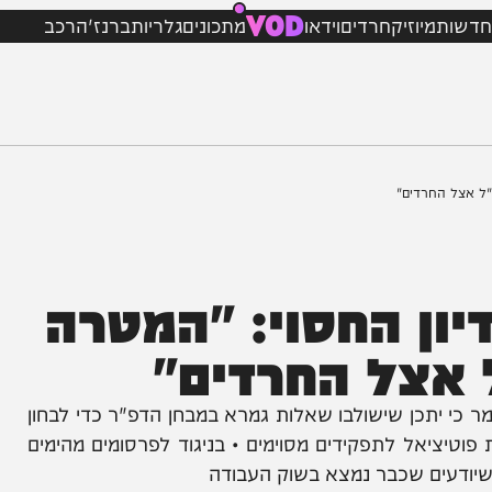
VOD
מיוזיק
חרדים
וידאו
מתכונים
גלריות
ברנז'ה
רכב
חרדים"
 החסוי: "המטרה
צל החרדים"
כן שישולבו שאלות גמרא במבחן הדפ"ר כדי לבחון
אל לתפקידים מסוימים • בניגוד לפרסומים מהימים