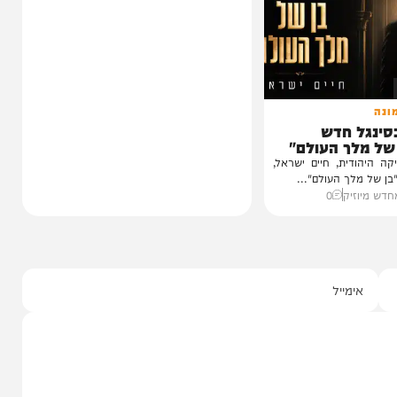
ין למה
בריטניה פתחה בחקירה נגד
ליון"
תורמים לישיבות בהתנחלויות
ודה בריאיון חריג
ממשלת בריטניה פתחה בחקירה נגד אזרחים
נהיג העליון
שתרמו לישיבות חרדיות מעבר לקו הירוק,
בעקבות מדיניותה...
21:12
05/08/26
דודי סגל
0
 חדש
ך העולם"
ית, חיים ישראל,
 העולם"...
יק
0