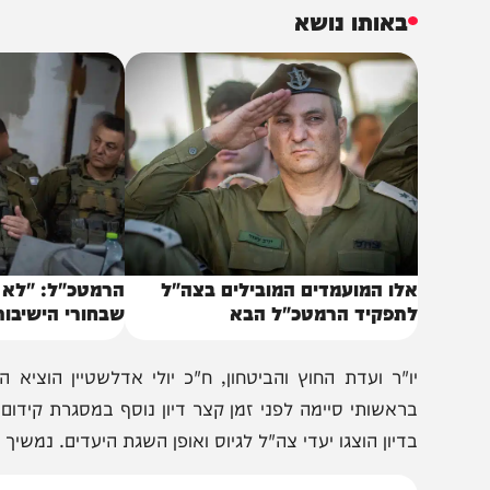
"כ טור פז תהה בדיון: "אולי עדיף להקים פלוגות או גדודים 
יצור מיליציות". ראש אכ"א השיב לו כי "אני לא מוכן לשמוע א
קרבות והשאירו משפחות שכולות".
באותו נושא
לו המועמדים המובילים בצה"ל
הרמטכ"ל: "לא ניתן ל
תפקיד הרמטכ"ל הבא
שבחורי הישיבות לא מ