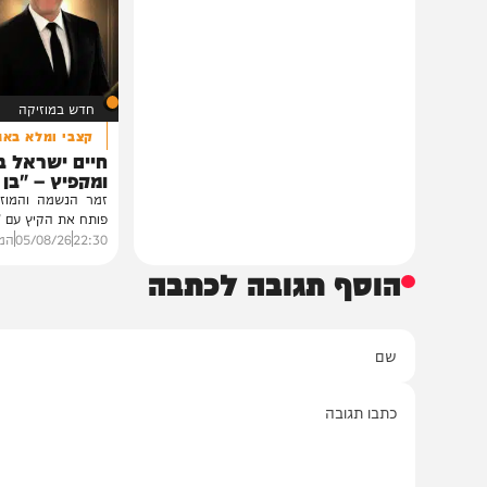
גלריה: שמחת נישואי נכדת
נשיא איראן: "לא מב
פוסק עדת תימן הגר"י רצאבי
חיסלו את המנהיג הע
רבנים ואישי ציבור השתתפו בשמחת נישואי
נשיא איראן מסעוד פזשכיאן מ
נכדת פוסק עדת תימן, הגאון רבי יצחק
כי "קשה לתקשר" עם המ
רצאבי,...
מוג'תבא...
11:00
05/08/26
חיים גפן
0
23:29
05/08/26
יצחק כהן
0
חדש במוזיקה
קצבי ומלא באמונה
חיים ישראל בסינגל
ומקפיץ – "בן של מל
זמר הנשמה והמוזיקה היהוד
פותח את הקיץ עם "בן של מלך
22:30
05/08/26
המחדש מיוז