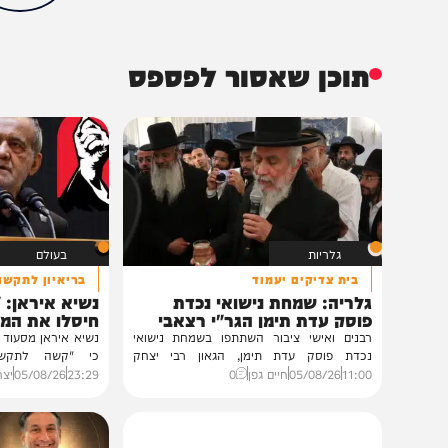
חדשות
בארץ
פוליטי
יניב עשור
הכתבה עניינה א
20%
תוכן שאסור לפספס
גלריות
בעולם
בית צדיקים יעמוד
בריאיון לתקשורת הממ