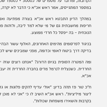
אש אכ"א הבהיר בדיון כי כפי שאמר גם סגן הרמטכ"ל, מספר 
הקרובות, ומדובר 
מספר המתגייסים, אמר ראש אכ"א כי הדבר לא יקרה, לדבריו 
מהלך הדיון התבטא ראש אכ"א בצורה מפתיעה ואמר כי ית
ריפות מחשבתית גם של מי שלא למד ליבה, ולזהות פוטיציאל 
נוכחית – בה ייפסל כל חרדי ממוצע.
ניגוד לפרסומים מהימים האחרונים, האלוף עשור הבהיר כי ל
דיקה דרך ביטוח לאומי וכדומה, מפני שמבינים שיש לכך חסרונ
מה המטרה הסופית בגיוס הדורג? "אנחנו רוצים שזה יצליח
חרדית. כשנצליח לנרמל מדים בחברה החרדית זה יעבור מפה ל
כ"א.