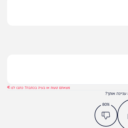
תקשורת בסיום הדיון, וכתב כי "ועדת החוץ והביטחון
גיוס, והפעם בהשתתפות ראש אכ"א, האלוף יניב עשור.
ונביא בשורה היסטורית למדינת ישראל".