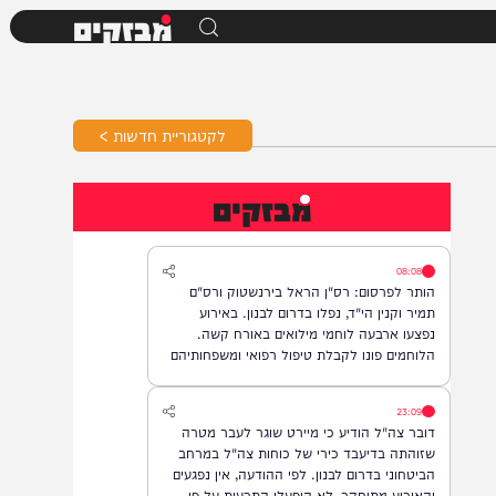
מבזקים
לקטגוריית חדשות >
מבזקים
08:08
הותר לפרסום: רס"ן הראל בירנשטוק ורס"ם
תמיר וקנין הי"ד, נפלו בדרום לבנון. באירוע
נפצעו ארבעה לוחמי מילואים באורח קשה.
הלוחמים פונו לקבלת טיפול רפואי ומשפחותיהם
עודכנו.
23:09
דובר צה"ל הודיע כי מיירט שוגר לעבר מטרה
שזוהתה בדיעבד כירי של כוחות צה"ל במרחב