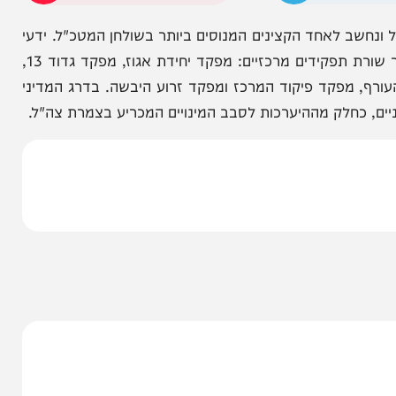
ללי.
הניוזלייטר המרתק של
המחדש אצלך במייל
 לאחד הקצינים המנוסים ביותר בשולחן המטכ"ל. ידעי
התגייס ב-1988 לגדוד 51 של חטיבת גולני והתקדם דרך שורת תפקידים מרכזיים: מפקד יחידת אגוז, מפקד גדוד 13,
מפקד פיקוד המרכז ומפקד זרוע היבשה. בדרג המדיני
כחלק מההיערכות לסבב המינויים המכריע בצמרת צה"ל.