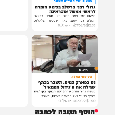
חרדים
במעונו של הגרי"מ שכטר
גדולי רבני ברסלב בכינוס הוקרה
לראשי ממשל אוקראינה
במעונו של פאר הדור וזקן חסידי ברסלב
הגה"צ רבי יעקב מאיר שכטער שליט"א,
ובהשתתפות...
12:33
07/08/26
דודי סגל
0
חדשות