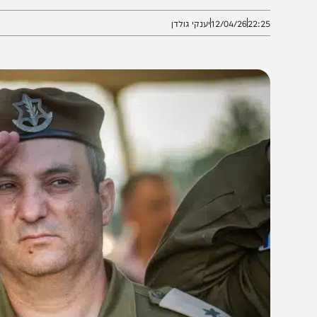
שור, לתפקיד סגן הרמטכ"ל
22:2
12/04/26
יענקי גולדן