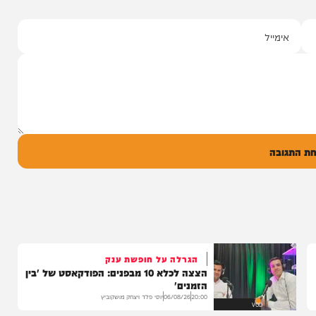
"וחסדיך הרבים"
שרוליק ברזל ואברימי מושקוביץ
עם מקהלת מלכות בביצוע סוחף
יונה גרף מגיש: זמר החתונות שרוליק ברזל עם
סינגל בכורה בדואט מיוחד לצד אברימי...
14:17
06/08/26
המחדש מיוזיק
0
ל
בה