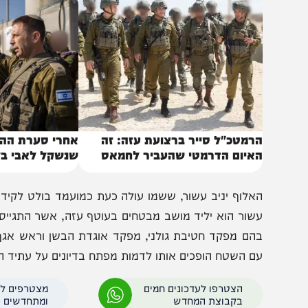
באותו נושא
רמטכ"ל סייר ברצועת עזה: זה
אחרי סערת ההדחה: 
איום הדרמטי שהעביר לחמאס
שנשקל לאבי בלוט
אלוף יניב עשור, ששמו עולה כעת כמועמד בולט לקידום משמ
הם מפקד חטיבת גולני, מפקד אוגדת הבשן וראש אגף כוח אדם