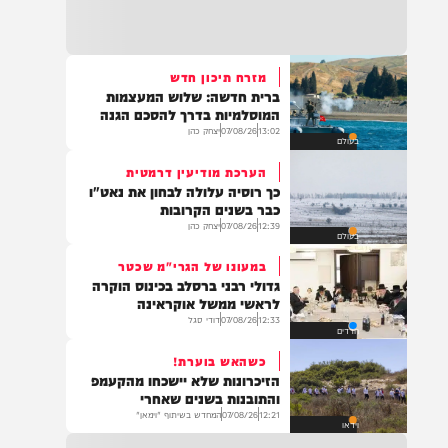
22:32
בהמשך להחייאה שבוצעה בבני ברק: הציבור
מתבקש להתפלל עבור הפעוט צבי בן שיינא
לרפואה שלמה
מזרח תיכון חדש
ברית חדשה: שלוש המעצמות
21:32
המוסלמיות בדרך להסכם הגנה
בין הזמנים: שלושה בחורי ישיבות חולצו
13:02
07/08/26
יצחק כהן
בעולם
מהכינרת לאחר שנסחפו לעומק האגם, בחוף
בלתי מוכרז כשהם על גבי אביזר ציפה.
הערכת מודיעין דרמטית
כך רוסיה עלולה לבחון את נאט"ו
כבר בשנים הקרובות
12:39
07/08/26
יצחק כהן
בעולם
21:31
בני ברק: חובשים ופראמדיקים של ארגון הצלה
במעונו של הגרי"מ שכטר
מבצעים פעולות החייאה על תינוק כבן שנה וחצי
גדולי רבני ברסלב בכינוס הוקרה
לאחר שנחנק משקית.
לראשי ממשל אוקראינה
12:33
07/08/26
דודי סגל
חרדים
כשהאש בוערת!
19:03