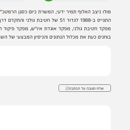
ם השטח הופכים אותו לדמות מפתח בדיונים על עתיד המטה הכ
הצטרפו לעדכונים חמים
מצטרפים לערוץ
בקבוצת המחדש
ומתחדשים כל הזמן
ולו ניצב האלוף תמיר ידעי, המשרת כיום כסגן הרמטכ"ל ונחשב
פקד חטיבת גולני, מפקד אוגדת איו"ש, מפקד פיקוד העורף, 
וחנים כעת את מכלול הנתונים והניסיון המבצעי של השניים, 
שלח תגובה על הכתבה