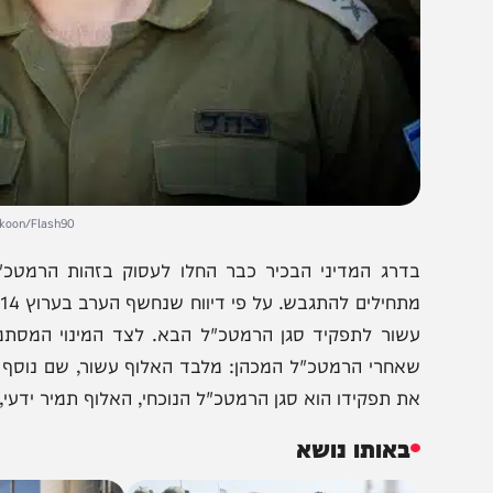
en Ben Hakoon/Flash90
דרג המדיני הבכיר כבר החלו לעסוק בזהות הרמטכ"ל הבא
מתחילים להתג
שור לתפקיד סגן הרמטכ"ל הבא. לצד המינוי המסתמן לסגנ
אחרי הרמטכ"ל המכהן: מלבד האלוף עשור, שם נוסף שעלה כמ
ת תפקידו הוא סגן הרמטכ"ל הנוכחי, האלוף תמיר ידעי, כשהם 