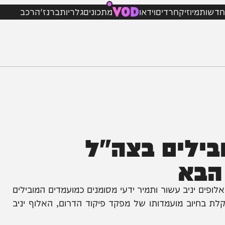
VOD
מיוזיק
חרדים
וידאו
מתכונים
גלריות
ברנז'ה
רכב
לים בצה"ל
א
יב עשור ותמיר ידעי מסומנים כמועמדים המובילים
יוב מועמדותו של מפקד פיקוד הדרום, האלוף יניב