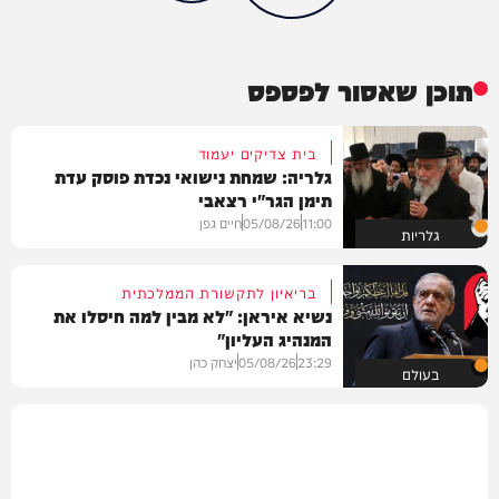
תוכן שאסור לפספס
בית צדיקים יעמוד
גלריה: שמחת נישואי נכדת פוסק עדת
תימן הגר"י רצאבי
11:00
05/08/26
חיים גפן
גלריות
בריאיון לתקשורת הממלכתית
נשיא איראן: "לא מבין למה חיסלו את
המנהיג העליון"
23:29
05/08/26
יצחק כהן
בעולם