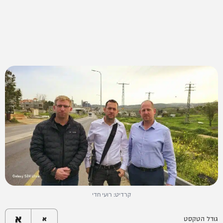
קרדיט: רועי חדי
א
גודל הטקסט
א