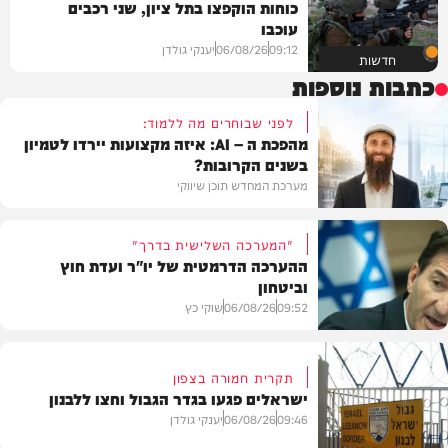
כוחות הוקפצו בתל ציון, שני רכבים
עוכבו
09:12
06/08/26
יענקי גולדן
חדשות
כתבות נוספות
לפני שבוחרים מה ללמוד:
מהפכת ה – AI: איזה מקצועות יירדו לטמיון
בשנים הקרובות?
מערכת המחדש תוכן שיווקי
"המערכה השלישית בדרך"
ההערכה הדרמטית של יו"ר ועדת חוץ
וביטחון
תוכן שיווקי
09:52
06/08/26
שוקי כץ
תקרית חמורה בצפון
ישראלים פגעו בגדר הגבול וחצו ללבנון
חדשות
09:46
06/08/26
יענקי גולדן