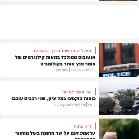
חדשות
סיכול התנקשות בדרך להשבעה
אוטובוס ממולכד במאות קילוגרמים של
חומר נפץ אותר בקולומביה
09:35
06/08/26
יצחק כהן
אין חשד לטרור
כוחות הוקפצו בתל ציון, שני רכבים עוכבו
חדשות
09:12
06/08/26
יענקי גולדן
דיון מתוח
טראמפ זעם על שר ההגנה בשל מחסור
חדשות