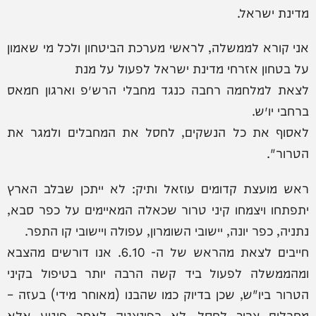
מדינת ישראל.
אני קורא לממשלה, לראשי מערכת הביטחון ולכל מי שאמון
על בטחון אזרחי מדינת ישראל לפעול על מנת
לצאת למלחמה רחבה כנגד מחבלי הרש״פ וארגון חמאס
ברחבי יו״ש.
לאסוף את כל הנשקים, לחסל את המחבלים ולמגר את
הטרור".
ראש מועצת קדומים עוזאל ותיק: לא ייתכן שבלב הארץ
יתפתחו ויצמחו קיני טרור שכאלה המאיימים על כפר סבא,
נתניה, כפר יונה, יישובי השומרון, עפולה ויישובי קו התפר.
חייבים לצאת מהראש של ה- 6.10. אנו דורשים מהצבא
ומהממשלה לפעול ביד קשה הרבה יותר בטיפול בקיני
הטרור ביו"ש, שכן בדיוק כמו שהבנו (מאוחר מידי) בעזה –
מחבלים צריך לחסל. לא בפינצטה לאחר פיגוע אלא