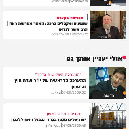
מערכת המחדש
04/08/26
20:00
VOD
הפרשה בקצרה
שומעים ומקבלים ברכה: המסר מפרשת ראה |
הרב אשר לנדאו
הרב אשר לנדאו
04/08/26
14:02
בית המדרש
אולי יעניין אותך גם
"המערכה השלישית בדרך"
ההערכה הדרמטית של יו"ר ועדת חוץ
וביטחון
09:52
06/08/26
שוקי כץ
חדשות
תקרית חמורה בצפון
ישראלים פגעו בגדר הגבול וחצו ללבנון
09:46
06/08/26
יענקי גולדן