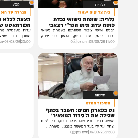
גלריות
VOD
בית צדיקים יעמוד
הגרלה על חופשת ענק
גלריה: שמחת נישואי נכדת
הצצה לכלא 0
פוסק עדת תימן הגר"י רצאבי
הפודקאסט של 'בין ה
רבנים ואישי ציבור השתתפו בשמחת נישואי
נכדת פוסק עדת תימן, הגאון רבי יצחק
מעורך הדין שמלווה את ב
רצאבי,...
ביקורת...
11:00
05/08/26
חיים גפן
0
20:00
06/08/26
יוסי פלד ויצ