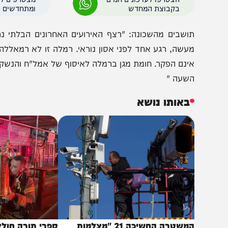
אחרונות חיסול נוסף ברחוב משה רבינו בשכונת עמישב בעיר. א
הצטרפו לעדכונים חמים
מצטרפים לערוץ
בקבוצת המחדש
ומתחדשים כל הזמן
ושבים מהשכונה: "רצף האירועים האחרונים הבלתי נתפסים
עשה, רגע אחד לפני אסון נוראי. רמלה זו לא רמאללה. איתמר 
ינם הפקר. חומת מגן ברמלה לאיסוף של אמל"ח והנשק שנמצאי
שעה "
באותו נושא