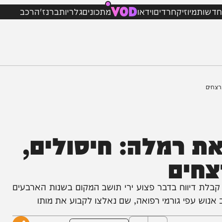
VOD
מיוזיק
חרדים
וידאו
מתכונים
גלריות
ברנז'ה
רכב
רמלה: חיסולים,
ים
יווח בדבר פצוע ירי תושב המקום בשנות הארבעים
פי גורמי רפואה, שם נאלצו לקבוע את מותו