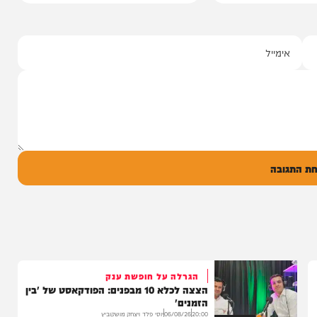
סינגלים
"וחסדיך הרבים"
שרוליק ברזל ואברימי מושקוביץ
עם מקהלת מלכות בביצוע סוחף
יונה גרף מגיש: זמר החתונות שרוליק ברזל עם
סינגל בכורה בדואט מיוחד לצד אברימי...
14:17
06/08/26
המחדש מיוזיק
0
ל
בה