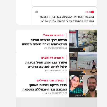
22:32
בהמשך להחייאה שבוצעה בבני ברק: הציבור
מתבקש להתפלל עבור הפעוט צבי בן שיינא
לרפואה שלמה
הסכנה הבאה?
פריצת דרך מדעית: הבינה
21:32
המלאכותית יצרה נגיפים חדשים
בין הזמנים: שלושה בחורי ישיבות חולצו
22:49
06/08/26
יצחק כהן
בריאות
מהכינרת לאחר שנסחפו לעומק האגם, בחוף
בלתי מוכרז כשהם על גבי אביזר ציפה.
אזהרה לרוחצים
משרד הבריאות: טפיל בכינרת
עלול לגרום לפגיעה בראייה
22:35
06/08/26
דוד חדד
21:31
בארץ
בני ברק: חובשים ופראמדיקים של ארגון הצלה
נפילת שני החיילים
מבצעים פעולות החייאה על תינוק כבן שנה וחצי
בגלל בדיקת נסיבות האסון:
לאחר שנחנק משקית.
התגובה נגד חיזבאללה הוקפאה
22:23
06/08/26
יענקי גולדן
צבא וביטחון