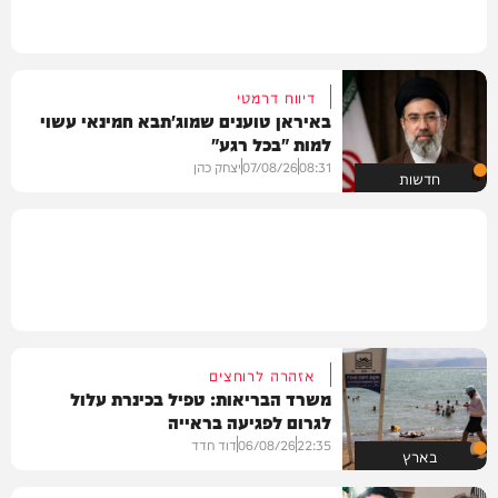
דיווח דרמטי
באיראן טוענים שמוג'תבא חמינאי עשוי
למות "בכל רגע"
08:31
07/08/26
יצחק כהן
חדשות
אזהרה לרוחצים
משרד הבריאות: טפיל בכינרת עלול
לגרום לפגיעה בראייה
22:35
06/08/26
דוד חדד
בארץ