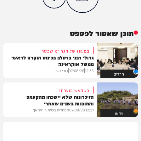
תוכן שאסור לפספס
במעונו של הגרי"מ שכטר
גדולי רבני ברסלב בכינוס הוקרה לראשי
ממשל אוקראינה
12:33
07/08/26
דודי סגל
חרדים
כשהאש בוערת!
הזיכרונות שלא יישכחו מהקעמפ
והתובנות בשנים שאחרי
12:21
07/08/26
המחדש בשיתוף "וימאן"
וידאו