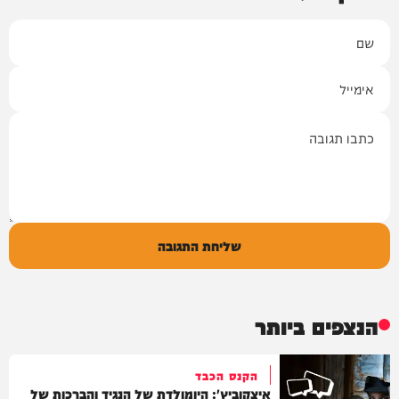
שם
אימייל
תגובה
שליחת התגובה
הנצפים ביותר
הקנס הכבד
איצקוביץ': היומולדת של הנגיד והברכות של