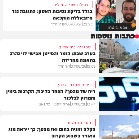
נפילת שני החיילים
בגלל בדיקת נסיבות האסון: התגובה נגד
חיזבאללה הוקפאה
22:23
06/08/26
יענקי גולדן
צבא וביטחון
כתבות נוספות
טרגדיה בירושלים
בערב שבת: הזמר והפייטן אבישי לוי נהרג
בתאונה מחרידה
19:09
07/08/26
דוד חדד
זיסמן מסכם שבוע
ריח של מהפך? הפחד בליכוד, הקרבות בימין
והמרוץ לבלפור
בארץ
13:44
07/08/26
אריה זיסמן, יתד נאמן
והרי התחזית
הקלה זמנית בחום ואז מהפך: כך ייראה מזג
האוויר בשבוע הקרוב
פוליטי