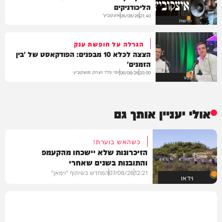
הליכודניקים
איצקוביץ'
06/08/26
21:40
חדשות
הגרלה על חופשת ענק
הצצה לכלא 10 מבפנים: הפודקאסט של 'בין
הזמנים'
יוסי פלד ויצחק מושקוביץ
06/08/26
20:00
VOD
אולי יעניין אותך גם
כשהאש בוערת!
הזיכרונות שלא יישכחו מהקעמפ
והתובנות בשנים שאחרי
12:21
07/08/26
המחדש בשיתוף "וימאן"
וידאו