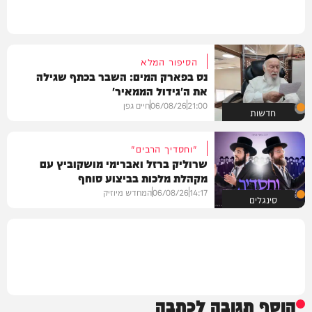
הסיפור המלא
נס בפארק המים: השבר בכתף שגילה
את ה'גידול הממאיר'
21:00
06/08/26
חיים גפן
חדשות
"וחסדיך הרבים"
שרוליק ברזל ואברימי מושקוביץ עם
מקהלת מלכות בביצוע סוחף
14:17
06/08/26
המחדש מיוזיק
סינגלים
הוסף תגובה לכתבה