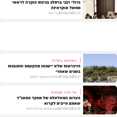
גדולי רבני ברסלב בכינוס הוקרה לראשי
ממשל אוקראינה
בעולם
12:33
07/08/26
דודי סגל
חרדים
כשהאש בוערת!
הזיכרונות שלא יישכחו מהקעמפ והתובנות
בשנים שאחרי
12:21
07/08/26
המחדש בשיתוף "וימאן"
אל תהיו תמימים
העדות המטלטלת של מפקד התאג"ד
שאתם חייבים לקרוא
וידאו
12:09
07/08/26
מוגש מטעם 'חרדים לחיים'