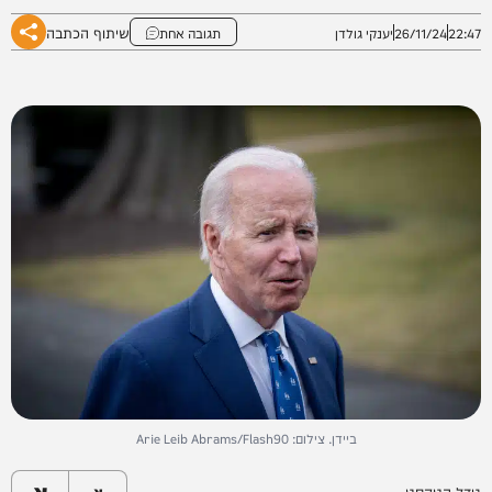
שיתוף הכתבה
22:47
26/11/24
יענקי גולדן
תגובה אחת
ביידן. צילום: Arie Leib Abrams/Flash90
א
גודל הטקסט
א