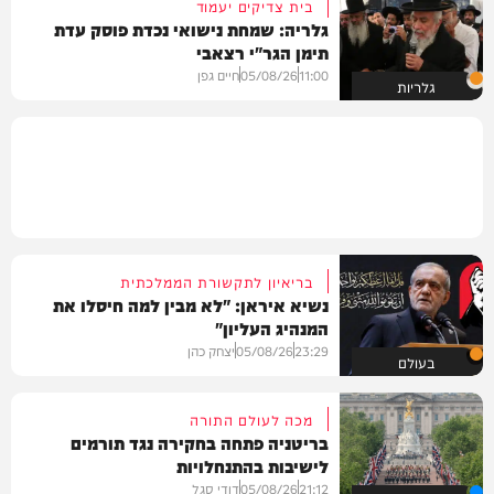
בית צדיקים יעמוד
גלריה: שמחת נישואי נכדת פוסק עדת
תימן הגר"י רצאבי
11:00
05/08/26
חיים גפן
גלריות
בריאיון לתקשורת הממלכתית
נשיא איראן: "לא מבין למה חיסלו את
המנהיג העליון"
23:29
05/08/26
יצחק כהן
בעולם
מכה לעולם התורה
בריטניה פתחה בחקירה נגד תורמים
לישיבות בהתנחלויות
21:12
05/08/26
דודי סגל