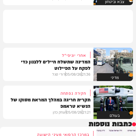
צבא וביטחון
אחרי יוניפי"ל
המדינה שתשלח חיילים ללבנון כדי
לפקח על הפיילוט
21:36
05/08/26
דודי סגל
מדיני
חקירה נפתחה
תקרית חריגה במהלך המראת מסוקו של
הנשיא טראמפ
21:21
05/08/26
יצחק כהן
בעולם
כתבות נוספות
במרכז הרפואי מעיני הישועה