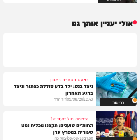
אולי יעניין אותך גם
כמעט הסתיים באסון
ניצל בנס: ילד בלע סוללת כפתור וניצל
ברגע האחרון
22:43
05/08/26
דוד חדד
בריאות
הסלמה מול סעודיה?
החות'ים טוענים: תקפנו מכלית נפט
סעודית במפרץ עדן
21:50
05/08/26
יצחק כהן