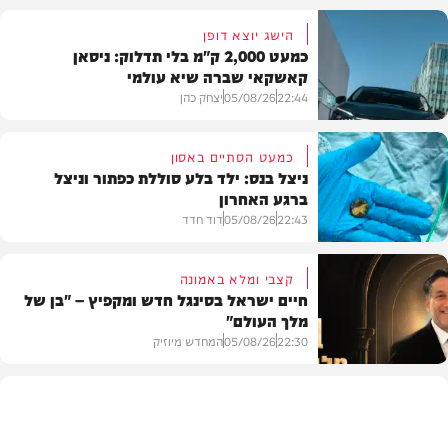
הישג יוצא דופן
כמעט 2,000 ק"מ בלי תדלוק: ניסאן
קאשקאי שברה שיא עולמי
22:44
05/08/26
יצחק כהן
כמעט הסתיים באסון
ניצל בנס: ילד בלע סוללת כפתור וניצל
ברגע האחרון
חדשות הרכב
22:43
05/08/26
דוד חדד
קצבי ומלא באמונה
חיים ישראל בסינגל חדש ומקפיץ – "בן של
מלך העולם"
בריאות
22:30
05/08/26
המחדש מיוזיק
חדש במוזיקה