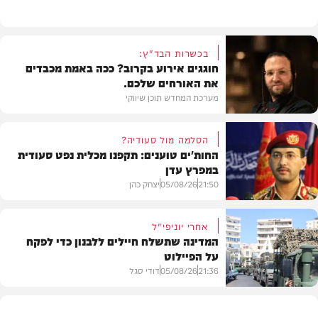
בכשרות הבד"ץ:
חוגגים אירוע בקרוב? ככה באמת מכבדים
את האורחים שלכם.
מערכת המחדש תוכן שיווקי
הסלמה מול סעודיה?
החות'ים טוענים: תקפנו מכלית נפט סעודית
במפרץ עדן
תוכן שיווקי
21:50
05/08/26
יצחק כהן
אחרי יוניפי"ל
המדינה שתשלח חיילים ללבנון כדי לפקח
על הפיילוט
צבא וביטחון
21:36
05/08/26
דודי סגל