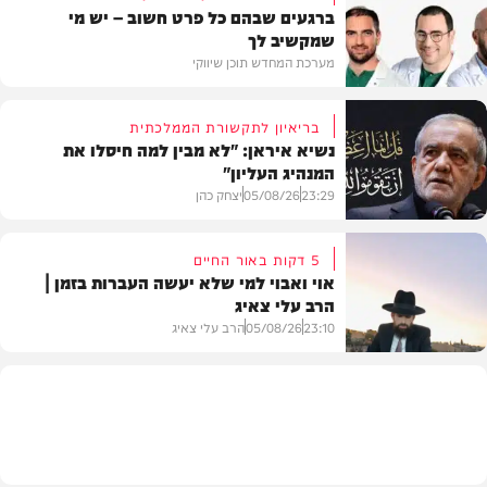
ברגעים שבהם כל פרט חשוב – יש מי
שמקשיב לך
מערכת המחדש תוכן שיווקי
בריאיון לתקשורת הממלכתית
נשיא איראן: "לא מבין למה חיסלו את
המנהיג העליון"
תוכן שיווקי
23:29
05/08/26
יצחק כהן
5 דקות באור החיים
אוי ואבוי למי שלא יעשה העברות בזמן |
הרב עלי צאיג
בעולם
23:10
05/08/26
הרב עלי צאיג
בית המדרש